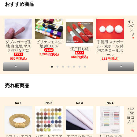
おすすめ商品
イナ
ンの
ン「
糸
26
ビリケンモス生
ダブルガーゼ生
手芸用 スチボー
地 綿100％
地 白 無地 マス
ル・素ボール 発
江戸打ち紐
ク作りなどに
泡スチロールボ
5,280円(税込)
ール
660円(税込)
550円(税込)
132円(税込)
<
>
売れ筋商品
No.1
No.2
No.3
No.4
バネ
15c
m ゴ
入 日
1,0
ハマナカ エコク
ハマナカ エコア
エアロシルバー
人五ひも 30m