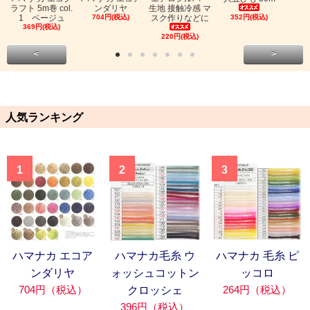
ラフト 5m巻 col.
ンダリヤ
生地 接触冷感 マ
1 ベージュ
704円(税込)
スク作りなどに
352円(税込)
369円(税込)
220円(税込)
<
>
人気ランキング
1
2
3
ハマナカ エコア
ハマナカ毛糸 ウ
ハマナカ 毛糸 ピ
ンダリヤ
ォッシュコットン
ッコロ
704円（税込）
264円（税込）
クロッシェ
396円（税込）