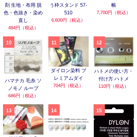
剤 生地・布用 脱
う枠スタンド 57-
帳
7,700円（税込）
色・色抜き・染め
510
6,600円（税込）
直し
484円（税込）
10
11
12
ダイロン染料 プ
ハトメの使い方・
レミアムダイ
付け方 ハトメ
ハマナカ 毛糸 ソ
704円（税込）
110円（税込）
ノモノ ループ
686円（税込）
13
14
15