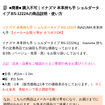
■廃番■ 購入不可｜イナズマ 本革持ち手 ショルダータ
イプ BS-1222Aの商品説明・使い方
イナズマ 本革持ち手 ショルダータイプ BS-1222A
INAZUMA 本革持
ち手
【メーカーお取り寄せ ネコポスOK】
イナズマ 本革持ち手 ショルダータイプ BS-1222Aは、inazuma 持ち
手の定番商品でお値段も手頃な価格なっております。
全3色（ベージュ・焦茶・黒）をお取り扱いしております。
上記、品名・品番をご確認のうえご希望の色をお選びください。
■全長：約1m～1.2m
■幅：約1.5cm
■入数：1本 （販売価格は1本での価格表示をしております。）
※く
わえ金具 美錠カンで長さ調節可能
なお、こちらの商品はメーカーお取り寄せになり、お届けまでに
時間がかかります。お急ぎの場合はご遠慮ください。