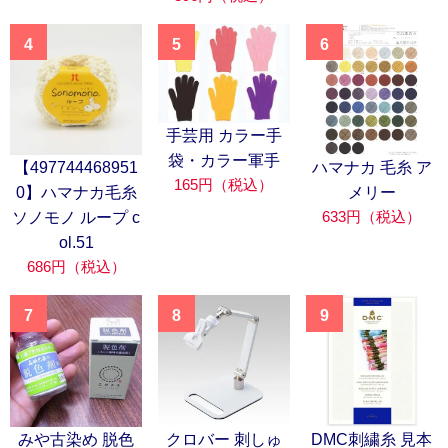
4
5
6
手芸用 カラー手
袋・カラー軍手
【497744468951
ハマナカ 毛糸 ア
165円（税込）
0】ハマナカ毛糸
メリー
633円（税込）
ソノモノ ループ c
ol.51
686円（税込）
7
8
9
みや古染め 脱色
クロバー 刺しゅ
DMC刺繍糸 見本