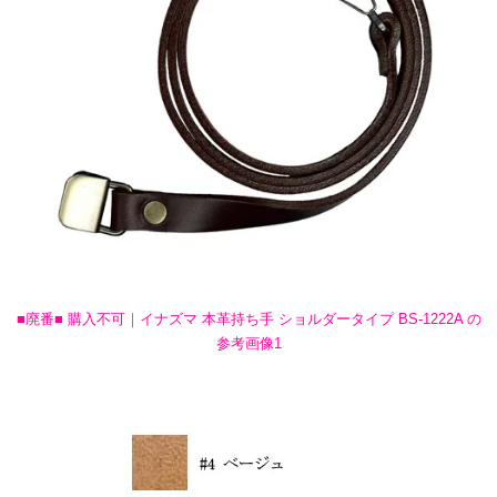
■廃番■ 購入不可｜イナズマ 本革持ち手 ショルダータイプ BS-1222A の
参考画像1