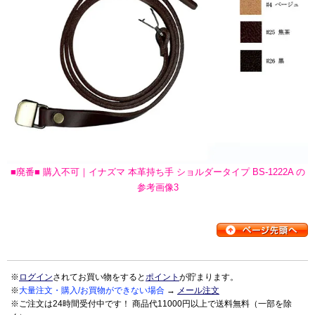
■廃番■ 購入不可｜イナズマ 本革持ち手 ショルダータイプ BS-1222A の
参考画像3
※
ログイン
されてお買い物をすると
ポイント
が貯まります。
※
大量注文・購入/お買物ができない場合
→
メール注文
※ご注文は24時間受付中です！ 商品代11000円以上で送料無料（一部を除