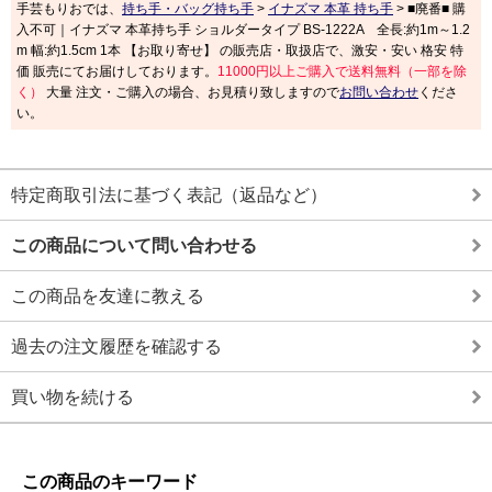
手芸もりおでは、
持ち手・バッグ持ち手
>
イナズマ 本革 持ち手
> ■廃番■ 購
入不可｜イナズマ 本革持ち手 ショルダータイプ BS-1222A 全長:約1m～1.2
m 幅:約1.5cm 1本 【お取り寄せ】 の販売店・取扱店で、激安・安い 格安 特
価 販売にてお届けしております。
11000円以上ご購入で送料無料（一部を除
く）
大量 注文・ご購入の場合、お見積り致しますので
お問い合わせ
くださ
い。
特定商取引法に基づく表記（返品など）
この商品について問い合わせる
この商品を友達に教える
過去の注文履歴を確認する
買い物を続ける
この商品のキーワード