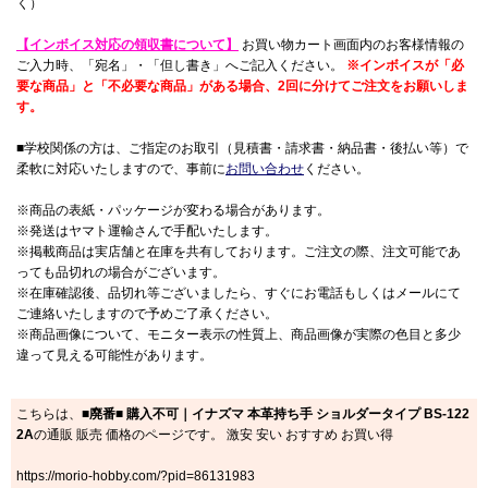
く）
【インボイス対応の領収書について】
お買い物カート画面内のお客様情報の
ご入力時、「宛名」・「但し書き」へご記入ください。
※インボイスが「必
要な商品」と「不必要な商品」がある場合、2回に分けてご注文をお願いしま
す。
■学校関係の方は、ご指定のお取引（見積書・請求書・納品書・後払い等）で
柔軟に対応いたしますので、事前に
お問い合わせ
ください。
※商品の表紙・パッケージが変わる場合があります。
※発送はヤマト運輸さんで手配いたします。
※掲載商品は実店舗と在庫を共有しております。ご注文の際、注文可能であ
っても品切れの場合がございます。
※在庫確認後、品切れ等ございましたら、すぐにお電話もしくはメールにて
ご連絡いたしますので予めご了承ください。
※商品画像について、モニター表示の性質上、商品画像が実際の色目と多少
違って見える可能性があります。
こちらは、
■廃番■ 購入不可｜イナズマ 本革持ち手 ショルダータイプ BS-122
2A
の通販 販売 価格のページです。 激安 安い おすすめ お買い得
https://morio-hobby.com/?pid=86131983