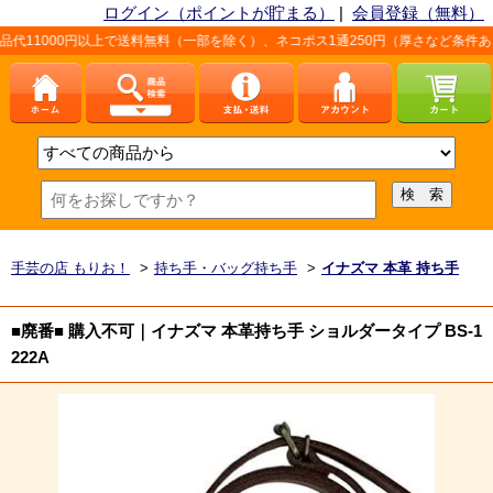
ログイン（ポイントが貯まる）
|
会員登録（無料）
円以上で送料無料（一部を除く）、ネコポス1通250円（厚さなど条件あり）。詳し
手芸の店 もりお！
>
持ち手・バッグ持ち手
>
イナズマ 本革 持ち手
■廃番■ 購入不可｜イナズマ 本革持ち手 ショルダータイプ BS-1
222A