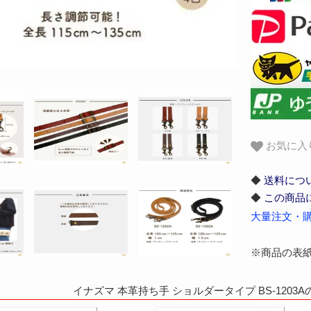
お気に入
◆
送料につ
◆
この商品
大量注文・購
※商品の表
イナズマ 本革持ち手 ショルダータイプ BS-1203