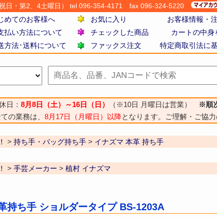
・第2、4土曜日） tel 096-354-4171
fax 096-324-5220
じめてのお客様へ
お気に入り
お客様情報・
支払い方法について
チェックした商品
カートの中身
送方法･送料について
ファックス注文
特定商取引法に
休日：
8月8日（土）～16日（日）
（※10日 月曜日は営業）
※順
全ての業務は、
8月17日（月曜日）以降
となります。ご理解・ご協力
！
>
持ち手・バッグ持ち手
>
イナズマ 本革 持ち手
！
>
手芸メーカー
>
植村 イナズマ
革持ち手 ショルダータイプ BS-1203A