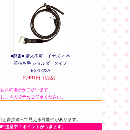
■廃番■ 購入不可｜イナズマ 本
革持ち手 ショルダータイプ
BS-1222A
2,991
円（税込）
品切れの場合がございます。
たしますので予めご了承ください。
目と多少違って見える可能性があります。
0P 進呈中！ポイントがつきます。