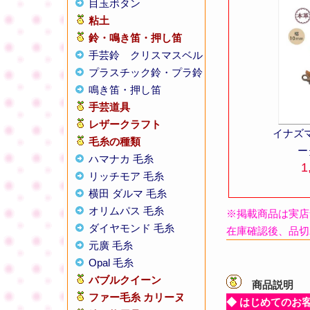
目玉ボタン
粘土
鈴・鳴き笛・押し笛
手芸鈴
クリスマスベル
プラスチック鈴・プラ鈴
鳴き笛・押し笛
手芸道具
レザークラフト
イナズ
毛糸の種類
ー
ハマナカ 毛糸
1
リッチモア 毛糸
横田 ダルマ 毛糸
オリムパス 毛糸
※掲載商品は実店
ダイヤモンド 毛糸
在庫確認後、品切
元廣 毛糸
Opal 毛糸
バブルクイーン
商品説明
【
ファー毛糸 カリーヌ
◆ はじめてのお