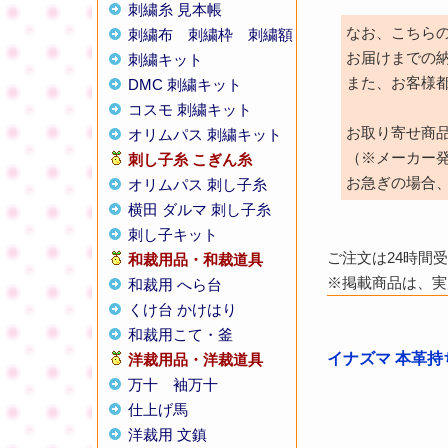
刺繍糸 見本帳
なお、こちら
刺繍布
刺繍枠
刺繍額
お届けまでの
刺繍キット
また、お客様
DMC 刺繍キット
コスモ 刺繍キット
お取り寄せ商
オリムパス 刺繍キット
（※メーカー
刺し子糸
こぎん糸
お急ぎの場合
オリムパス 刺し子糸
横田 ダルマ 刺し子糸
刺し子キット
ご注文は24時間
和裁用品・和裁道具
※掲載商品は、実
和裁用 へら台
くけ台 かけはり
和裁用こて・釜
イナズマ 本革持ち
洋裁用品・洋裁道具
万十
袖万十
仕上げ馬
洋裁用 文鎮