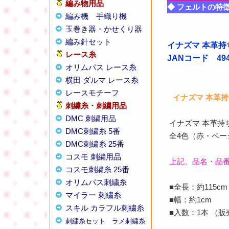
編み物用品
◆ フェルトの特
編み機
手織り機
玉巻き器・かせくり器
編み針セット
イナズマ 本革持
レース糸
JANコード 4947
オリムパス レース糸
横田 ダルマ レース糸
レースモチーフ
イナズマ 本革持ち
刺繍糸・刺繍用品
DMC 刺繍用品
イナズマ 本革持ち
DMC刺繍糸 5番
全4色（赤・ベ
DMC刺繍糸 25番
コスモ 刺繍用品
上記、品名・品
コスモ刺繍糸 25番
オリムパス刺繍糸
■全長：約115cm
マイラー 刺繍糸
■幅：約1cm
スキル カラフル刺繍糸
■入数：1本 （
刺繍糸セット
ラメ刺繍糸