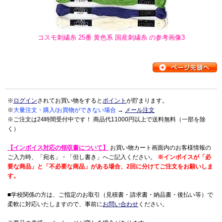
コスモ刺繍糸 25番 黄色系 国産刺繍糸 の参考画像3
※
ログイン
されてお買い物をすると
ポイント
が貯まります。
※
大量注文・購入/お買物ができない場合
→
メール注文
※ご注文は24時間受付中です！ 商品代11000円以上で送料無料（一部を除
く）
【インボイス対応の領収書について】
お買い物カート画面内のお客様情報の
ご入力時、「宛名」・「但し書き」へご記入ください。
※インボイスが「必
要な商品」と「不必要な商品」がある場合、2回に分けてご注文をお願いしま
す。
■学校関係の方は、ご指定のお取引（見積書・請求書・納品書・後払い等）で
柔軟に対応いたしますので、事前に
お問い合わせ
ください。