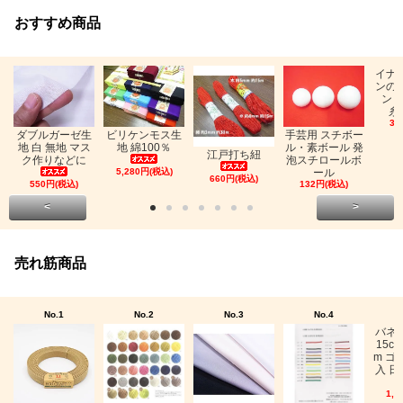
おすすめ商品
イナ
ンの
ン「
糸
33
ビリケンモス生
ダブルガーゼ生
手芸用 スチボー
地 綿100％
地 白 無地 マス
ル・素ボール 発
江戸打ち紐
ク作りなどに
泡スチロールボ
5,280円(税込)
ール
660円(税込)
550円(税込)
132円(税込)
<
>
売れ筋商品
No.1
No.2
No.3
No.4
バネ
15c
m ゴ
入 日
1,0