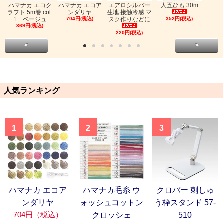
ハマナカ エコク
ハマナカ エコア
エアロシルバー
人五ひも 30m
ラフト 5m巻 col.
ンダリヤ
生地 接触冷感 マ
1 ベージュ
704円(税込)
スク作りなどに
352円(税込)
369円(税込)
220円(税込)
<
>
人気ランキング
1
2
3
ハマナカ エコア
ハマナカ毛糸 ウ
クロバー 刺しゅ
ンダリヤ
ォッシュコットン
う枠スタンド 57-
704円（税込）
クロッシェ
510