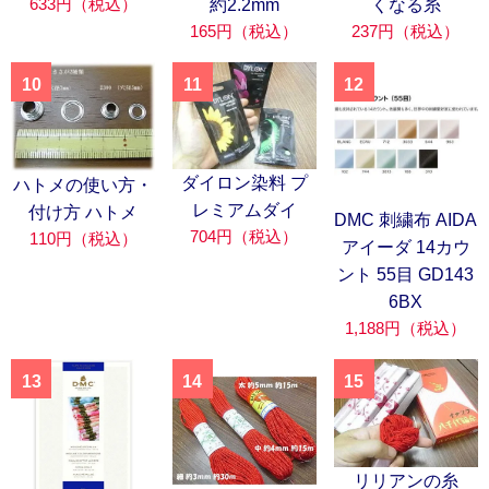
633円（税込）
約2.2mm
くなる糸
165円（税込）
237円（税込）
10
11
12
ダイロン染料 プ
ハトメの使い方・
レミアムダイ
付け方 ハトメ
DMC 刺繍布 AIDA
704円（税込）
110円（税込）
アイーダ 14カウ
ント 55目 GD143
6BX
1,188円（税込）
13
14
15
リリアンの糸