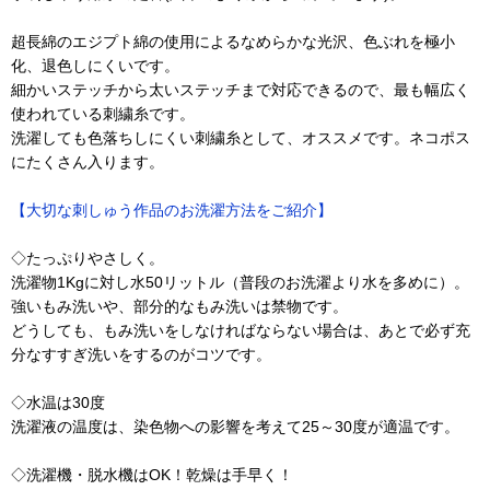
超長綿のエジプト綿の使用によるなめらかな光沢、色ぶれを極小
化、退色しにくいです。
細かいステッチから太いステッチまで対応できるので、最も幅広く
使われている刺繍糸です。
洗濯しても色落ちしにくい刺繍糸として、オススメです。ネコポス
にたくさん入ります。
【大切な刺しゅう作品のお洗濯方法をご紹介】
◇たっぷりやさしく。
洗濯物1Kgに対し水50リットル（普段のお洗濯より水を多めに）。
強いもみ洗いや、部分的なもみ洗いは禁物です。
どうしても、もみ洗いをしなければならない場合は、あとで必ず充
分なすすぎ洗いをするのがコツです。
◇水温は30度
洗濯液の温度は、染色物への影響を考えて25～30度が適温です。
◇洗濯機・脱水機はOK！乾燥は手早く！