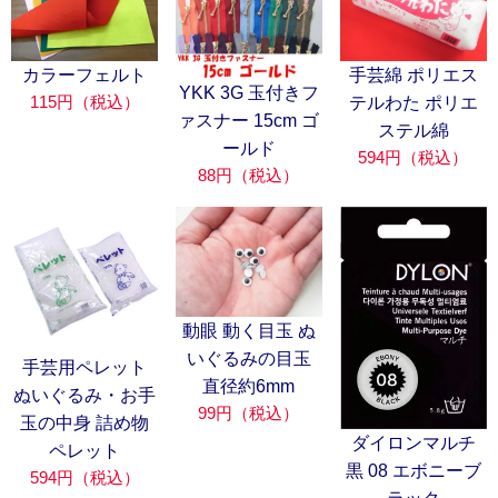
カラーフェルト
手芸綿 ポリエス
YKK 3G 玉付きフ
115円（税込）
テルわた ポリエ
ァスナー 15cm ゴ
ステル綿
ールド
594円（税込）
88円（税込）
動眼 動く目玉 ぬ
いぐるみの目玉
手芸用ペレット
直径約6mm
ぬいぐるみ・お手
99円（税込）
玉の中身 詰め物
ダイロンマルチ
ペレット
黒 08 エボニーブ
594円（税込）