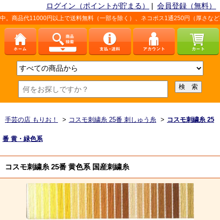
ログイン（ポイントが貯まる）
|
会員登録（無料）
000円以上で送料無料（一部を除く）、ネコポス1通250円（厚さなど条件あり）。
手芸の店 もりお！
>
コスモ刺繍糸 25番 刺しゅう糸
>
コスモ刺繍糸 25
番 黄・緑色系
コスモ刺繍糸 25番 黄色系 国産刺繍糸