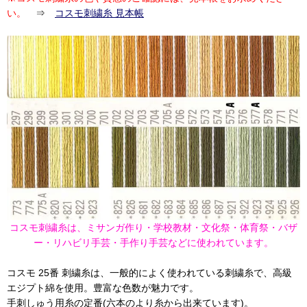
い。
⇒
コスモ刺繍糸 見本帳
コスモ刺繍糸は、ミサンガ作り・学校教材・文化祭・体育祭・バザ
ー・リハビリ手芸・手作り手芸などに使われています。
コスモ 25番 刺繍糸は、一般的によく使われている刺繍糸で、高級
エジプト綿を使用。豊富な色数が魅力です。
手刺しゅう用糸の定番(六本のより糸から出来ています)。