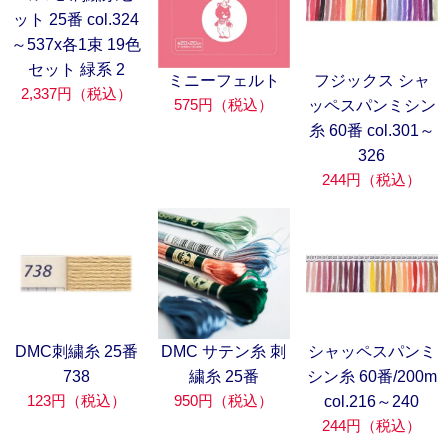
ット 25番 col.324
～537x各1束 19色
セット 緑系 2
ミニーフェルト
フジックス シャ
2,337円（税込）
575円（税込）
ッペスパンミシン
糸 60番 col.301～
326
244円（税込）
DMC刺繍糸 25番
DMC サテン糸 刺
シャッペスパンミ
738
繍糸 25番
シン糸 60番/200m
123円（税込）
950円（税込）
col.216～240
244円（税込）