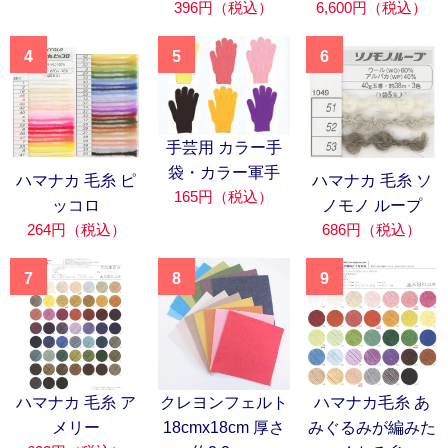
396円（税込）
6,600円（税込）
4
5
6
手芸用 カラー手
袋・カラー軍手
ハマナカ 毛糸 ピ
ハマナカ 毛糸 ソ
165円（税込）
ッコロ
ノモノ ループ
264円（税込）
686円（税込）
7
8
9
ハマナカ 毛糸 ア
クレヨンフェルト
ハマナカ毛糸 あ
メリー
18cmx18cm 厚さ
みぐるみが編みた