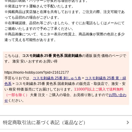
※商品の表紙・パッケージが変わる場合があります。
※発送はヤマト運輸さんで手配いたします。
※掲載商品は実店舗と在庫を共有しております。ご注文の際、注文可能であ
っても品切れの場合がございます。
※在庫確認後、品切れ等ございましたら、すぐにお電話もしくはメールにて
ご連絡いたしますので予めご了承ください。
※商品画像について、モニター表示の性質上、商品画像が実際の色目と多少
違って見える可能性があります。
こちらは、
コスモ刺繍糸 25番 黄色系 国産刺繍糸
の通販 販売 価格のページで
す。 激安 安い おすすめ お買い得
https://morio-hobby.com/?pid=21612177
手芸もりおでは、
コスモ刺繍糸 25番 刺しゅう糸
>
コスモ刺繍糸 25番 黄・緑
色系
> コスモ刺繍糸 25番 黄色系 国産刺繍糸 の販売店・取扱店で、激安・安
い 格安 特価 販売にてお届けしております。
11000円以上ご購入で送料無料
（一部を除く）
大量 注文・ご購入の場合、お見積り致しますので
お問い合わ
せ
ください。
特定商取引法に基づく表記（返品など）