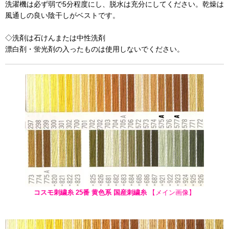
洗濯機は必ず弱で5分程度にし、脱水は充分にしてください。乾燥は
風通しの良い陰干しがベストです。
◇洗剤は石けんまたは中性洗剤
漂白剤・蛍光剤の入ったものは使用しないでください。
コスモ刺繍糸 25番 黄色系 国産刺繍糸
【メイン画像】