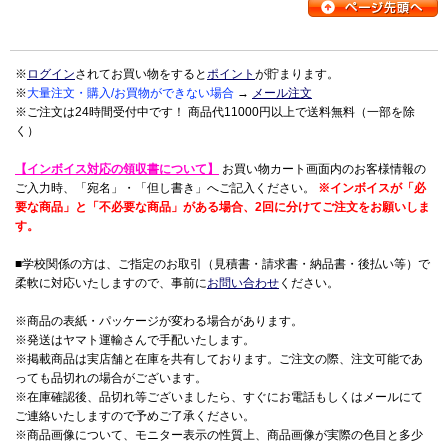
※
ログイン
されてお買い物をすると
ポイント
が貯まります。
※
大量注文・購入/お買物ができない場合
→
メール注文
※ご注文は24時間受付中です！ 商品代11000円以上で送料無料（一部を除
く）
【インボイス対応の領収書について】
お買い物カート画面内のお客様情報の
ご入力時、「宛名」・「但し書き」へご記入ください。
※インボイスが「必
要な商品」と「不必要な商品」がある場合、2回に分けてご注文をお願いしま
す。
■学校関係の方は、ご指定のお取引（見積書・請求書・納品書・後払い等）で
柔軟に対応いたしますので、事前に
お問い合わせ
ください。
※商品の表紙・パッケージが変わる場合があります。
※発送はヤマト運輸さんで手配いたします。
※掲載商品は実店舗と在庫を共有しております。ご注文の際、注文可能であ
っても品切れの場合がございます。
※在庫確認後、品切れ等ございましたら、すぐにお電話もしくはメールにて
ご連絡いたしますので予めご了承ください。
※商品画像について、モニター表示の性質上、商品画像が実際の色目と多少