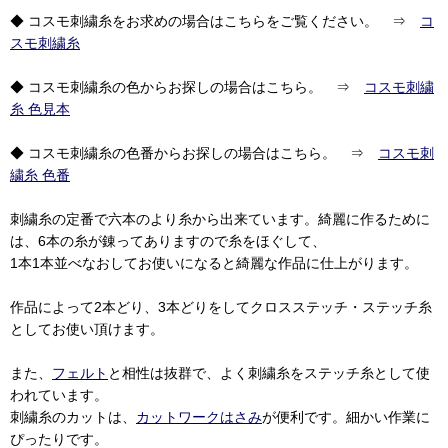
◆ コスモ刺繍糸をお求めの場合はこちらをご覧ください。 ⇒
コ
スモ刺繍糸
◆ コスモ刺繍糸の色からお探しの場合はこちら。 ⇒
コスモ刺繍
糸 色見本
◆ コスモ刺繍糸の色番からお探しの場合はこちら。 ⇒
コスモ刺
繍糸 色番
刺繍糸の定番で六本のより糸から出来ています。綺麗に作るために
は、6本の糸が錬ってありますので糸をほぐして、
1本1本並べなおしてお使いになると綺麗な作品に仕上がります。
作品によって2本どり、3本どりをしてクロスステッチ・ステッチ糸
としてお使い頂けます。
また、
フェルト
と相性は抜群で、よく刺繍糸をステッチ糸として使
われています。
刺繍糸のカットは、
カットワークはさみ
が便利です。細かい作業に
ぴったりです。