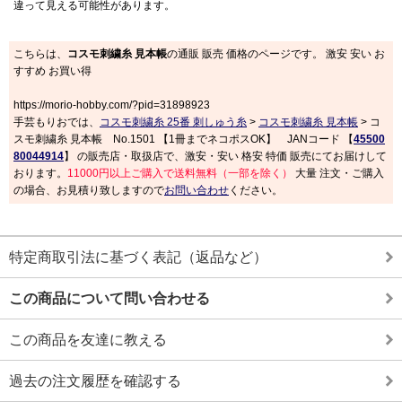
違って見える可能性があります。
こちらは、
コスモ刺繍糸 見本帳
の通販 販売 価格のページです。 激安 安い お
すすめ お買い得
https://morio-hobby.com/?pid=31898923
手芸もりおでは、
コスモ刺繍糸 25番 刺しゅう糸
>
コスモ刺繍糸 見本帳
> コ
スモ刺繍糸 見本帳 No.1501 【1冊までネコポスOK】 JANコード 【
45500
80044914
】 の販売店・取扱店で、激安・安い 格安 特価 販売にてお届けして
おります。
11000円以上ご購入で送料無料（一部を除く）
大量 注文・ご購入
の場合、お見積り致しますので
お問い合わせ
ください。
特定商取引法に基づく表記（返品など）
この商品について問い合わせる
この商品を友達に教える
過去の注文履歴を確認する