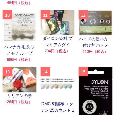
484円（税込）
10
11
12
ダイロン染料 プ
ハトメの使い方・
レミアムダイ
付け方 ハトメ
ハマナカ 毛糸 ソ
704円（税込）
110円（税込）
ノモノ ループ
686円（税込）
13
14
15
リリアンの糸
264円（税込）
DMC 刺繍布 エタ
ミン 25カウント 1