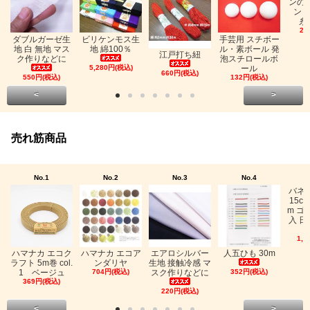
ンの
ン「
糸
26
ビリケンモス生
ダブルガーゼ生
手芸用 スチボー
地 綿100％
地 白 無地 マス
ル・素ボール 発
江戸打ち紐
ク作りなどに
泡スチロールボ
5,280円(税込)
ール
660円(税込)
550円(税込)
132円(税込)
<
>
売れ筋商品
No.1
No.2
No.3
No.4
バネ
15c
m ゴ
入 日
1,0
ハマナカ エコク
ハマナカ エコア
エアロシルバー
人五ひも 30m
ラフト 5m巻 col.
ンダリヤ
生地 接触冷感 マ
1 ベージュ
704円(税込)
スク作りなどに
352円(税込)
369円(税込)
220円(税込)
<
>