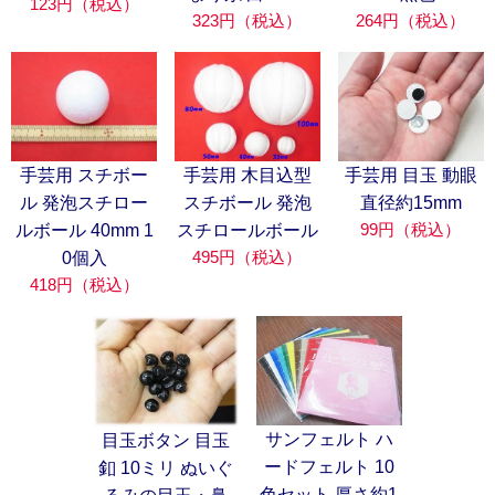
123円（税込）
323円（税込）
264円（税込）
手芸用 スチボー
手芸用 木目込型
手芸用 目玉 動眼
ル 発泡スチロー
スチボール 発泡
直径約15mm
99円（税込）
ルボール 40mm 1
スチロールボール
495円（税込）
0個入
418円（税込）
サンフェルト ハ
目玉ボタン 目玉
ードフェルト 10
釦 10ミリ ぬいぐ
色セット 厚さ約1