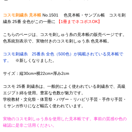
コスモ刺繍糸 見本帳
No.1501 色見本帳・サンプル帳 コスモ刺
繍糸 25番 全色がこの一冊に
【1冊までネコポスOK】
こちらのページは、コスモ刺しゅう糸の見本帳の販売ページです。
色系統別表示で、実物付きのコスモ刺しゅう糸 色見本帳。
コスモ刺繍糸 25番糸 全色（500色）が掲載されている見本帳で
す。
※新しくなりました。
サイズ：縦30cm×横22cm×厚み2cm
コスモ 25番 刺繍糸は、一般的によく使われている刺繍糸で、高級
エジプト綿を使用。豊富な色数が魅力です。
学校教材・文化祭・体育祭・バザー・リハビリ手芸・手作り手芸・
ミサンガ作りになど幅広く使われています。
実物のコスモ刺しゅう糸を使用した見本帳です。事前の質感や色の
確認に是非ご活用ください。