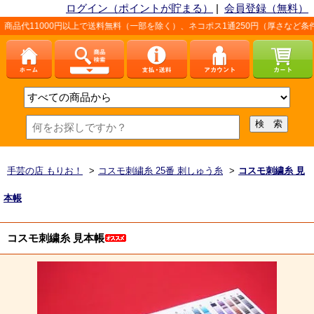
ログイン（ポイントが貯まる）
|
会員登録（無料）
円以上で送料無料（一部を除く）、ネコポス1通250円（厚さなど条件あり）。詳しく
手芸の店 もりお！
>
コスモ刺繍糸 25番 刺しゅう糸
>
コスモ刺繍糸 見
本帳
コスモ刺繍糸 見本帳