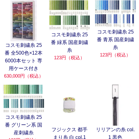
コスモ刺繍糸 25
コスモ刺繍糸 25
番 青系 国産刺繍
番 緑系 国産刺繍
コスモ刺繍糸 25
糸
糸
番 全500色×12本
123円（税込）
123円（税込）
6000本セット 専
用ケース付き
630,000円（税込）
コスモ刺繍糸 25
番 グリーン系 国
フジックス 都手
リリアンの糸 col.
産刺繍糸
まり糸 白 col.1
1 黒色