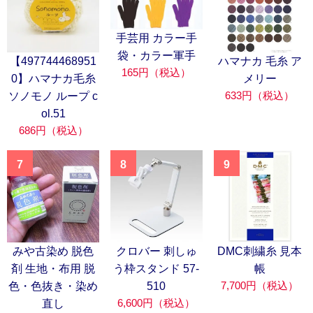
手芸用 カラー手
袋・カラー軍手
【497744468951
ハマナカ 毛糸 ア
165円（税込）
0】ハマナカ毛糸
メリー
633円（税込）
ソノモノ ループ c
ol.51
686円（税込）
7
8
9
みや古染め 脱色
クロバー 刺しゅ
DMC刺繍糸 見本
剤 生地・布用 脱
う枠スタンド 57-
帳
7,700円（税込）
色・色抜き・染め
510
6,600円（税込）
直し