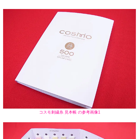
コスモ刺繍糸 見本帳 の参考画像1