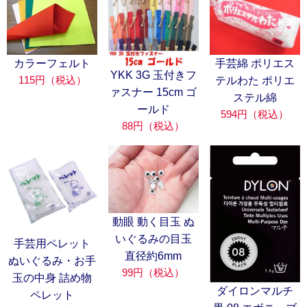
カラーフェルト
手芸綿 ポリエス
YKK 3G 玉付きフ
115円（税込）
テルわた ポリエ
ァスナー 15cm ゴ
ステル綿
ールド
594円（税込）
88円（税込）
動眼 動く目玉 ぬ
いぐるみの目玉
手芸用ペレット
直径約6mm
ぬいぐるみ・お手
99円（税込）
玉の中身 詰め物
ダイロンマルチ
ペレット