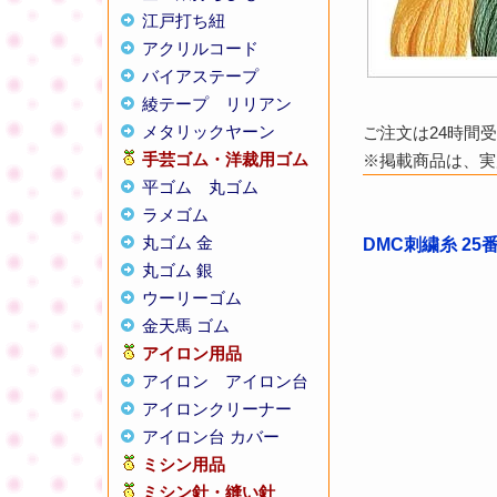
江戸打ち紐
アクリルコード
バイアステープ
綾テープ
リリアン
メタリックヤーン
ご注文は24時間
手芸ゴム・洋裁用ゴム
※掲載商品は、実
平ゴム
丸ゴム
ラメゴム
丸ゴム 金
DMC刺繍糸 25
丸ゴム 銀
ウーリーゴム
金天馬 ゴム
アイロン用品
アイロン
アイロン台
アイロンクリーナー
アイロン台 カバー
ミシン用品
ミシン針・縫い針