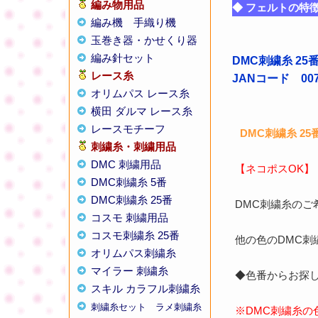
編み物用品
◆ フェルトの特
編み機
手織り機
玉巻き器・かせくり器
編み針セット
DMC刺繍糸 2
レース糸
JANコード 0077
オリムパス レース糸
横田 ダルマ レース糸
レースモチーフ
DMC刺繍糸 25
刺繍糸・刺繍用品
DMC 刺繍用品
【ネコポスOK】
DMC刺繍糸 5番
DMC刺繍糸 25番
DMC刺繍糸のご
コスモ 刺繍用品
コスモ刺繍糸 25番
他の色のDMC
オリムパス刺繍糸
マイラー 刺繍糸
◆色番からお探
スキル カラフル刺繍糸
刺繍糸セット
ラメ刺繍糸
※DMC刺繍糸の