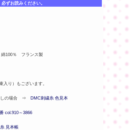
、必ずお読みください。
 綿100％ フランス製
2束入り）もございます。
しの場合 ⇒
DMC刺繍糸 色見本
col.910～3866
糸 見本帳