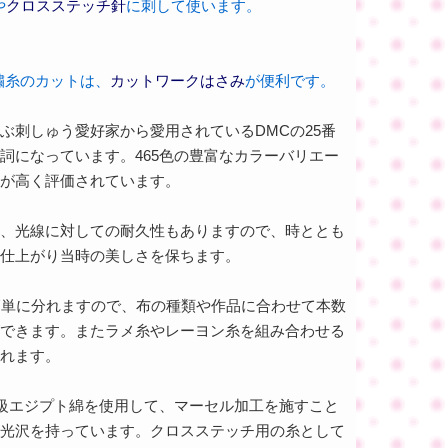
や
クロスステッチ針
に刺して使います。
繍糸のカットは、
カットワークはさみ
が便利です。
ぶ刺しゅう愛好家から愛用されているDMCの25番
詞になっています。465色の豊富なカラーバリエー
が高く評価されています。
、光線に対しての耐久性もありますので、時ととも
仕上がり当時の美しさを保ちます。
簡単に分れますので、布の種類や作品に合わせて本数
できます。またラメ糸やレーヨン糸を組み合わせる
れます。
高級エジプト綿を使用して、マーセル加工を施すこと
光沢を持っています。クロスステッチ用の糸として