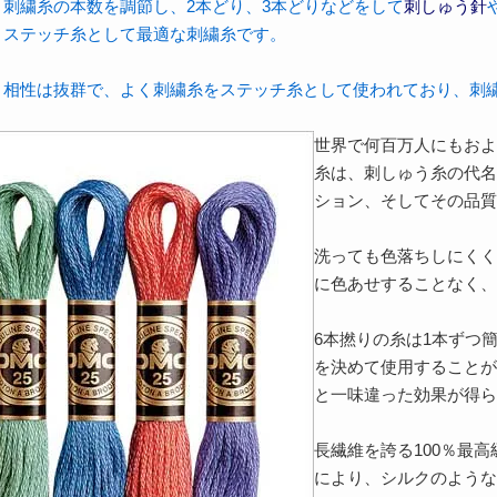
刺繍糸の本数を調節し、2本どり、3本どりなどをして
刺しゅう針
・ステッチ糸として最適な刺繍糸です。
と相性は抜群で、よく刺繍糸をステッチ糸として使われており、刺
世界で何百万人にもおよ
糸は、刺しゅう糸の代名
ション、そしてその品質
洗っても色落ちしにくく
に色あせすることなく、
6本撚りの糸は1本ずつ
を決めて使用することが
と一味違った効果が得ら
長繊維を誇る100％最
により、シルクのような