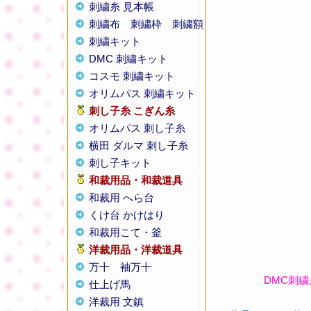
刺繍糸 見本帳
刺繍布
刺繍枠
刺繍額
刺繍キット
DMC 刺繍キット
コスモ 刺繍キット
オリムパス 刺繍キット
刺し子糸
こぎん糸
オリムパス 刺し子糸
横田 ダルマ 刺し子糸
刺し子キット
和裁用品・和裁道具
和裁用 へら台
くけ台 かけはり
和裁用こて・釜
洋裁用品・洋裁道具
万十
袖万十
DMC刺
仕上げ馬
洋裁用 文鎮