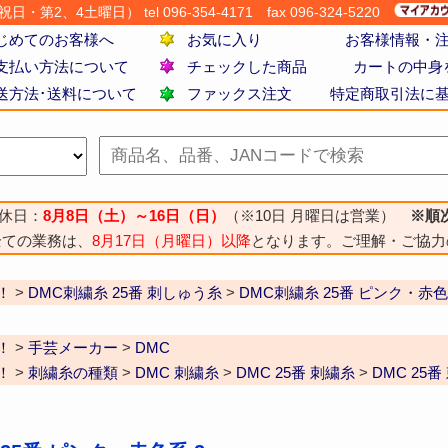
・第2、4土曜日） tel 096-354-4171
fax 096-324-5220
じめてのお客様へ
お気に入り
お客様情報・
支払い方法について
チェックした商品
カートの中身
送方法･送料について
ファックス注文
特定商取引法に
休日：
8月8日（土）～16日（日）
（※10日 月曜日は営業）
※順
全ての業務は、
8月17日（月曜日）以降
となります。ご理解・ご協力
！
>
DMC刺繍糸 25番 刺しゅう糸
>
DMC刺繍糸 25番 ピンク・赤
！
>
手芸メーカー
>
DMC
！
>
刺繍糸の種類
>
DMC 刺繍糸
>
DMC 25番 刺繍糸
>
DMC 25