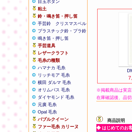
目玉ボタン
粘土
鈴・鳴き笛・押し笛
手芸鈴
クリスマスベル
プラスチック鈴・プラ鈴
鳴き笛・押し笛
手芸道具
レザークラフト
毛糸の種類
ハマナカ 毛糸
D
リッチモア 毛糸
7
横田 ダルマ 毛糸
オリムパス 毛糸
※掲載商品は実店
ダイヤモンド 毛糸
在庫確認後、品切
元廣 毛糸
Opal 毛糸
バブルクイーン
商品説明
【
ファー毛糸 カリーヌ
◆ はじめてのお