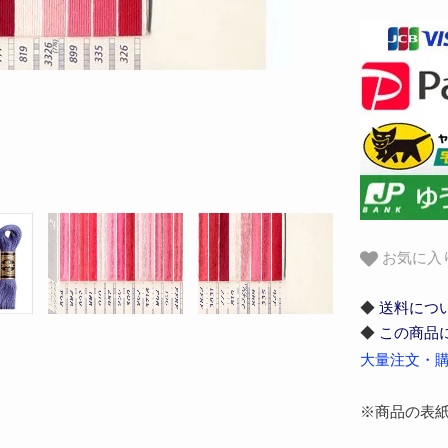
お気に入
◆
送料につ
◆
この商品
大量注文・購
※商品の表