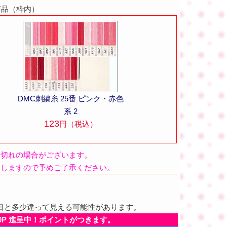
商品（枠内）
DMC刺繍糸 25番 ピンク・赤色
系 2
123
円（税込）
品切れの場合がございます。
たしますので予めご了承ください。
目と多少違って見える可能性があります。
0P 進呈中！ポイントがつきます。