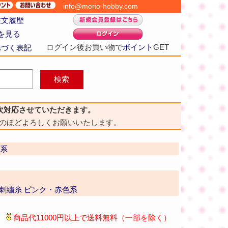
info@morio-hobby.com
注文履歴
を見る
ログイン後お買い物で
ポイント
GET
基づく表記
次対応させていただきます。
のほどよろしくお願いいたします。
色系
番 刺繍糸 ピンク・赤色系
商品代11000円以上で送料無料（一部を除く）