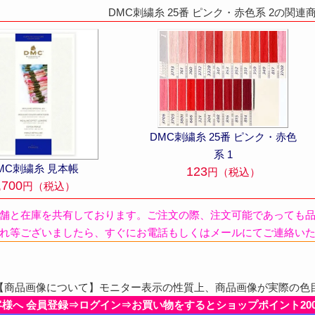
DMC刺繍糸 25番 ピンク・赤色系 2の関連
DMC刺繍糸 25番 ピンク・赤色
系 1
MC刺繍糸 見本帳
123
円（税込）
,700
円（税込）
舗と在庫を共有しております。ご注文の際、注文可能であっても
れ等ございましたら、すぐにお電話もしくはメールにてご連絡い
商品画像について】モニター表示の性質上、商品画像が実際の色
客様へ 会員登録⇒ログイン⇒お買い物をするとショップポイント20