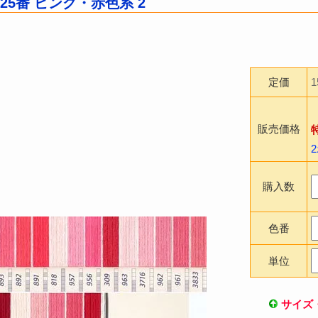
25番 ピンク・赤色系 2
定価
販売価格
購入数
色番
単位
サイズ