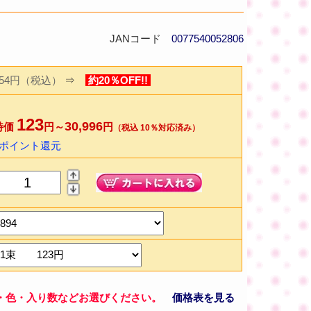
JANコード
0077540052806
154円（税込）
⇒
約20％OFF!!
123
30,996
特価
円～
円
（税込 10％対応済み）
2ポイント還元
・色・入り数などお選びください。
価格表を見る