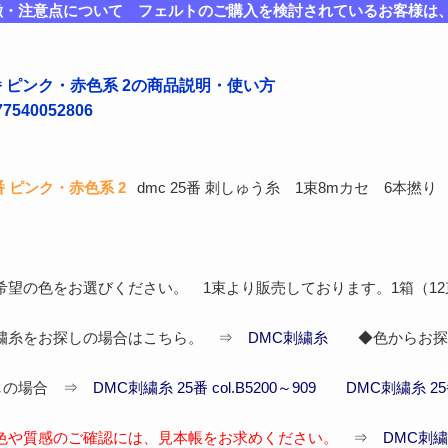
徴・注意点について フェルトのご購入を検討されているお客様は
5番 ピンク・赤色系 2の商品説明・使い方
540052806
番 ピンク・赤色系 2
dmc 25番 刺しゅう糸 1束8mカセ 6本撚り
希望の色をお選びください。 1束より販売しております。1箱（1
刺繍糸をお探しの場合はこちら。 ⇒
DMC刺繍糸
◆色からお探
しの場合 ⇒
DMC刺繍糸 25番 col.B5200～909
DMC刺繍糸 25番 
色や質感のご確認には、見本帳をお求めください。
⇒
DMC刺繍