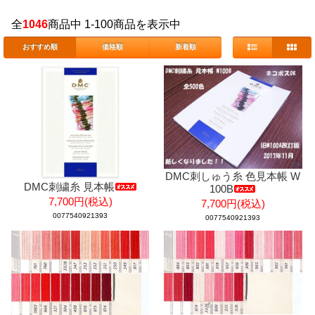
全
1046
商品中 1-100商品を表示中
おすすめ順
価格順
新着順
DMC刺しゅう糸 色見本帳 W
DMC刺繍糸 見本帳
100B
7,700円(税込)
7,700円(税込)
0077540921393
0077540921393