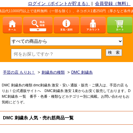
ログイン（ポイントが貯まる）
|
会員登録（無料）
円以上で送料無料（一部を除く）、ネコポス1通250円（厚さなど条件あり）。詳しく
手芸の店 もりお！
>
刺繍糸の種類
>
DMC 刺繍糸
DMC 刺繍糸の種類 dmc刺繍糸 激安・安い 通販・販売・ご購入は、手芸の店 も
りお！公式通販サイトへ DMC刺繍糸 激安 1束からお安く販売しております。D
MC刺繍糸 一覧 番手・色番・種類などカテゴリー別に掲載。お問い合わせもお
気軽にどうぞ。
DMC 刺繍糸 人気・売れ筋商品一覧