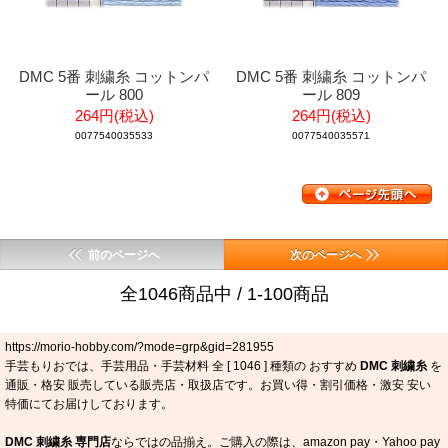
DMC 5番 刺繍糸 コットンパ
DMC 5番 刺繍糸 コットンパ
ール 800
ール 809
264円(税込)
264円(税込)
0077540035533
0077540035571
前のページへ
次のページへ
全1046商品中 / 1-100商品
https://morio-hobby.com/?mode=grp&gid=281955
手芸もりおでは、手芸用品・手芸材料 全 [
1046
] 種類の おすすめ
DMC 刺繍糸
を
通販・格安 販売している販売店・取扱店です。お買い得・割引価格・激安 安い
特価にてお届けしております。
DMC 刺繍糸 専門店
ならではの品揃え。ご購入の際は、amazon pay・Yahoo pay