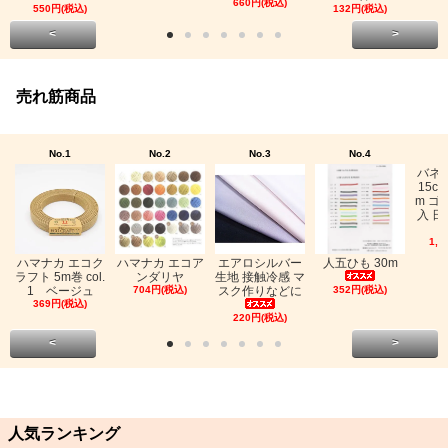
660円(税込)
550円(税込)
132円(税込)
<
>
売れ筋商品
No.1
No.2
No.3
No.4
バネ
15c
m ゴ
入 日
1,0
ハマナカ エコク
ハマナカ エコア
エアロシルバー
人五ひも 30m
ラフト 5m巻 col.
ンダリヤ
生地 接触冷感 マ
1 ベージュ
704円(税込)
スク作りなどに
352円(税込)
369円(税込)
220円(税込)
<
>
人気ランキング