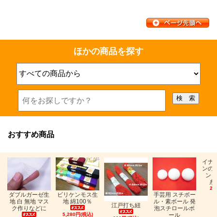
ほかの商品を探す
おすすめ商品
イナ
ンの
ン「
糸
26
ビリケンモス生
ダブルガーゼ生
手芸用 スチボー
地 綿100％
地 白 無地 マス
ル・素ボール 発
江戸打ち紐
ク作りなどに
泡スチロールボ
5,280円(税込)
ール