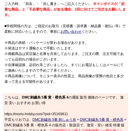
ご入力時、「宛名」・「但し書き」へご記入ください。
※インボイスが「必
要な商品」と「不必要な商品」がある場合、2回に分けてご注文をお願いしま
す。
■学校関係の方は、ご指定のお取引（見積書・請求書・納品書・後払い等）で
柔軟に対応いたしますので、事前に
お問い合わせ
ください。
※商品の表紙・パッケージが変わる場合があります。
※発送はヤマト運輸さんで手配いたします。
※掲載商品は実店舗と在庫を共有しております。ご注文の際、注文可能であ
っても品切れの場合がございます。
※在庫確認後、品切れ等ございましたら、すぐにお電話もしくはメールにて
ご連絡いたしますので予めご了承ください。
※商品画像について、モニター表示の性質上、商品画像が実際の色目と多少
違って見える可能性があります。
こちらは、
DMC刺繍糸 5番 黄・橙色系 4
の通販 販売 価格のページです。 激
安 安い おすすめ お買い得
https://morio-hobby.com/?pid=35169811
手芸もりおでは、
DMC刺繍糸 5番 刺しゅう糸
>
DMC刺繍糸 5番 黄・橙色系
>
DMC刺繍糸 5番 黄・橙色系 4 の販売店・取扱店で、激安・安い 格安 特価 販
売にてお届けしております。
11000円以上ご購入で送料無料（一部を除く）