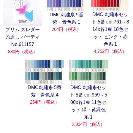
DMC 刺繍糸セッ
DMC刺繍糸 5番
ト 5番 col.761～8
紫・青色系 1
264円（税込）
14x各1束 18色セ
プリム スレダー
ット ピンク・赤
糸通し バーディ
色系 1
No.611157
4,752円（税込）
880円（税込）
DMC刺繍糸 5番
DMC 刺繍糸セッ
紫・青色系 4
ト 5番 col.959～5
264円（税込）
00x各1束 11色セ
ット 緑・黄緑色
系 1
2,904円（税込）