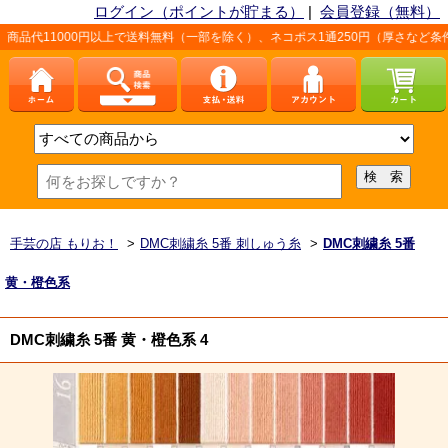
ログイン（ポイントが貯まる）
|
会員登録（無料）
0円以上で送料無料（一部を除く）、ネコポス1通250円（厚さなど条件あり）。詳
手芸の店 もりお！
>
DMC刺繍糸 5番 刺しゅう糸
>
DMC刺繍糸 5番
黄・橙色系
DMC刺繍糸 5番 黄・橙色系 4