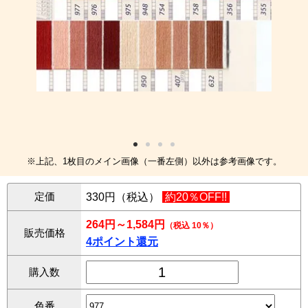
※上記、1枚目のメイン画像（一番左側）以外は参考画像です。
定価
330円（税込）
約20％OFF!!
264円～1,584円
（税込 10％）
販売価格
4ポイント還元
購入数
色番