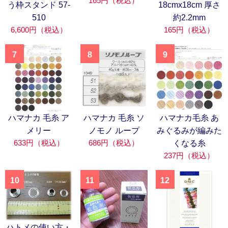
165円（税込）
う枠スタンド 57-
18cmx18cm 厚さ
510
約2.2mm
6,600円（税込）
165円（税込）
7
8
9
ハマナカ 毛糸 ア
ハマナカ 毛糸 ソ
ハマナカ毛糸 あ
メリー
ノモノ ループ
みぐるみが編みた
633円（税込）
686円（税込）
くなる糸
237円（税込）
10
11
12
ハトメの使い方・