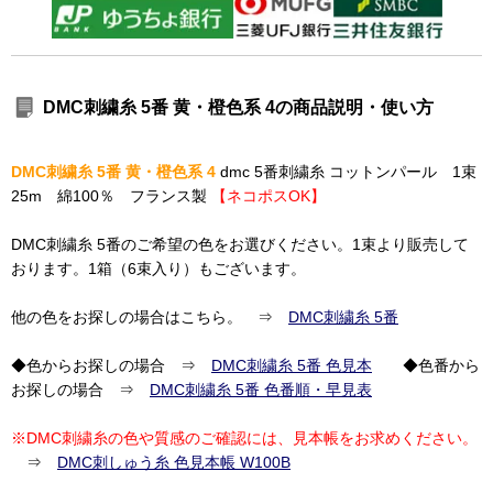
DMC刺繍糸 5番 黄・橙色系 4の商品説明・使い方
DMC刺繍糸 5番 黄・橙色系 4
dmc 5番刺繍糸 コットンパール 1束
25m 綿100％ フランス製
【ネコポスOK】
DMC刺繍糸 5番のご希望の色をお選びください。1束より販売して
おります。1箱（6束入り）もございます。
他の色をお探しの場合はこちら。 ⇒
DMC刺繍糸 5番
◆色からお探しの場合 ⇒
DMC刺繍糸 5番 色見本
◆色番から
お探しの場合 ⇒
DMC刺繍糸 5番 色番順・早見表
※DMC刺繍糸の色や質感のご確認には、見本帳をお求めください。
⇒
DMC刺しゅう糸 色見本帳 W100B