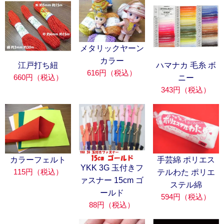
メタリックヤーン
カラー
江戸打ち紐
ハマナカ 毛糸 ボ
616円（税込）
660円（税込）
ニー
343円（税込）
カラーフェルト
手芸綿 ポリエス
YKK 3G 玉付きフ
115円（税込）
テルわた ポリエ
ァスナー 15cm ゴ
ステル綿
ールド
594円（税込）
88円（税込）