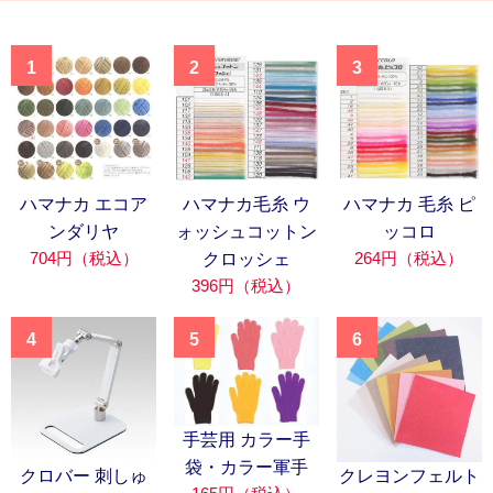
1
2
3
ハマナカ エコア
ハマナカ毛糸 ウ
ハマナカ 毛糸 ピ
ンダリヤ
ォッシュコットン
ッコロ
704円（税込）
264円（税込）
クロッシェ
396円（税込）
4
5
6
手芸用 カラー手
袋・カラー軍手
クロバー 刺しゅ
クレヨンフェルト