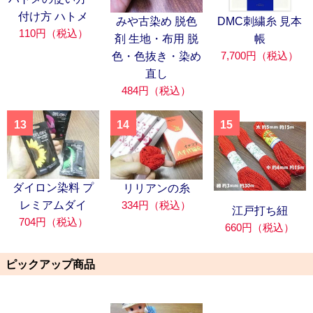
付け方 ハトメ
みや古染め 脱色
DMC刺繍糸 見本
110円（税込）
剤 生地・布用 脱
帳
7,700円（税込）
色・色抜き・染め
直し
484円（税込）
13
14
15
ダイロン染料 プ
リリアンの糸
334円（税込）
レミアムダイ
江戸打ち紐
704円（税込）
660円（税込）
ピックアップ商品