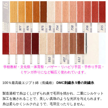
学校教材・文化祭・体育祭・バザー・リハビリ手芸・手作り手芸・
ミサンガ作りになど幅広く使われています。
100％最高級エジプト綿（長繊維）
DMC刺繍糸 5番の刺繍糸
製造過程で糸はくしけずられ炎で毛羽を焼かれ、二重にシルケット
加工を施されることで、美しい真珠のような光沢を与えられます。
糸は柔らかくシルクのようで、毛羽立ったりしません。