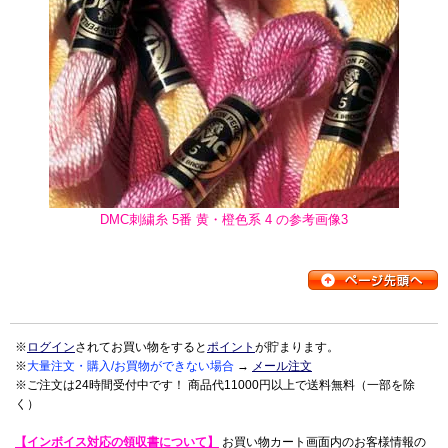
DMC刺繍糸 5番 黄・橙色系 4 の参考画像3
※
ログイン
されてお買い物をすると
ポイント
が貯まります。
※
大量注文・購入/お買物ができない場合
→
メール注文
※ご注文は24時間受付中です！ 商品代11000円以上で送料無料（一部を除
く）
【インボイス対応の領収書について】
お買い物カート画面内のお客様情報の