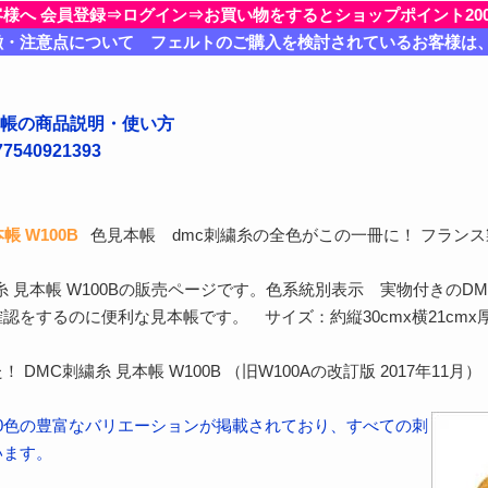
客様へ 会員登録⇒ログイン⇒お買い物をするとショップポイント20
徴・注意点について フェルトのご購入を検討されているお客様は
本帳の商品説明・使い方
540921393
帳 W100B
色見本帳 dmc刺繍糸の全色がこの一冊に！ フラン
糸 見本帳 W100Bの販売ページです。色系統別表示 実物付きのD
をするのに便利な見本帳です。 サイズ：約縦30cmx横21cmx厚さ
DMC刺繍糸 見本帳 W100B （旧W100Aの改訂版 2017年11月）
500色の豊富なバリエーションが掲載されており、すべての刺
います。