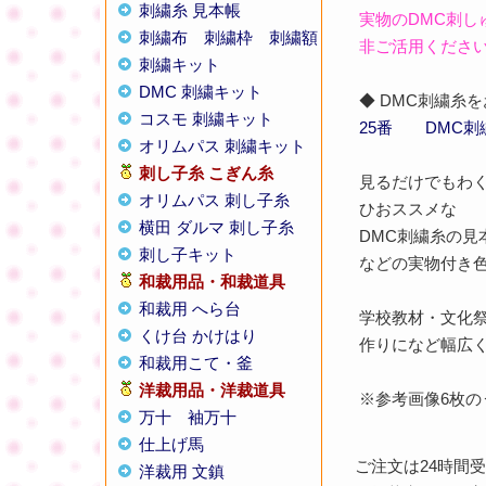
刺繍糸 見本帳
実物のDMC刺
刺繍布
刺繍枠
刺繍額
非ご活用くださ
刺繍キット
DMC 刺繍キット
◆ DMC刺繍
コスモ 刺繍キット
25番
DMC刺
オリムパス 刺繍キット
刺し子糸
こぎん糸
見るだけでもわ
オリムパス 刺し子糸
ひおススメな
横田 ダルマ 刺し子糸
DMC刺繍糸の見
刺し子キット
などの実物付き
和裁用品・和裁道具
和裁用 へら台
学校教材・文化
くけ台 かけはり
作りになど幅広
和裁用こて・釜
洋裁用品・洋裁道具
※参考画像6枚の
万十
袖万十
仕上げ馬
ご注文は24時間
洋裁用 文鎮