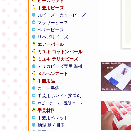
ビーズキット
手芸用ビーズ
丸ビーズ
カットビーズ
フラワービーズ
ベリービーズ
リハビリビーズ
エアーパール
ミユキ コットンパール
ミユキ デリカビーズ
デリカビーズ専用 織機
メルヘンアート
手芸用品
カラー手袋
手芸用ボンド・接着剤
ホビーケース・透明ケース
手芸材料
手芸用ペレット
動眼 動く目玉