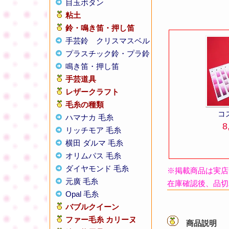
目玉ボタン
粘土
鈴・鳴き笛・押し笛
手芸鈴
クリスマスベル
プラスチック鈴・プラ鈴
鳴き笛・押し笛
手芸道具
レザークラフト
毛糸の種類
コ
ハマナカ 毛糸
8
リッチモア 毛糸
横田 ダルマ 毛糸
オリムパス 毛糸
ダイヤモンド 毛糸
※掲載商品は実店
元廣 毛糸
在庫確認後、品切
Opal 毛糸
バブルクイーン
ファー毛糸 カリーヌ
商品説明
【