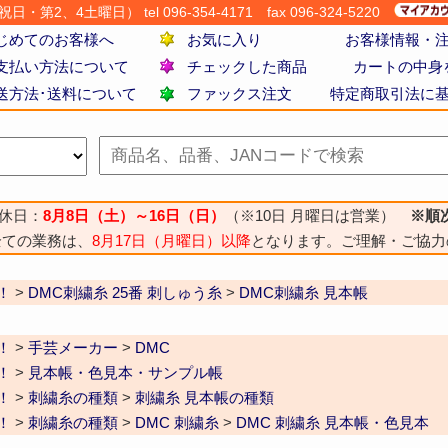
・第2、4土曜日） tel 096-354-4171
fax 096-324-5220
じめてのお客様へ
お気に入り
お客様情報・
支払い方法について
チェックした商品
カートの中身
送方法･送料について
ファックス注文
特定商取引法に
休日：
8月8日（土）～16日（日）
（※10日 月曜日は営業）
※順
全ての業務は、
8月17日（月曜日）以降
となります。ご理解・ご協力
！
>
DMC刺繍糸 25番 刺しゅう糸
>
DMC刺繍糸 見本帳
！
>
手芸メーカー
>
DMC
！
>
見本帳・色見本・サンプル帳
！
>
刺繍糸の種類
>
刺繍糸 見本帳の種類
！
>
刺繍糸の種類
>
DMC 刺繍糸
>
DMC 刺繍糸 見本帳・色見本