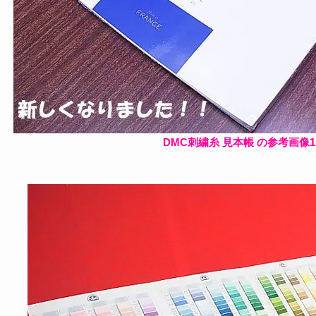
DMC刺繍糸 見本帳 の参考画像1