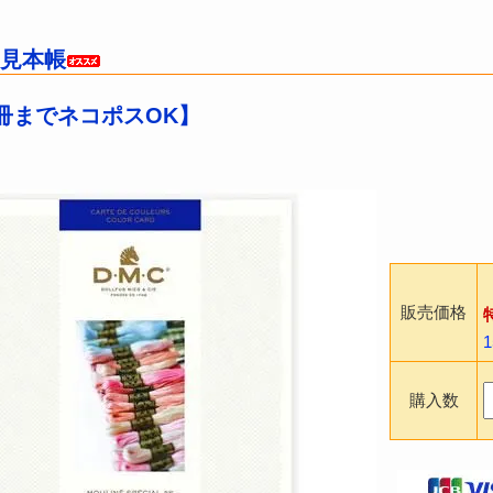
 見本帳
【1冊までネコポスOK】
販売価格
購入数