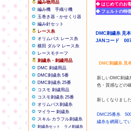
編み物用品
◆ はじめてのお
編み機
手織り機
◆ フェルトの特
玉巻き器・かせくり器
編み針セット
レース糸
DMC刺繍糸 見
オリムパス レース糸
JANコード 0077
横田 ダルマ レース糸
レースモチーフ
刺繍糸・刺繍用品
DMC刺繍糸 見本
DMC 刺繍用品
DMC刺繍糸 5番
新しいDMC刺繍
DMC刺繍糸 25番
色・質感などの確認
コスモ 刺繍用品
コスモ刺繍糸 25番
新しくなりました！ 
オリムパス刺繍糸
マイラー 刺繍糸
DMC25番糸 
スキル カラフル刺繍糸
繍糸を網羅して
刺繍糸セット
ラメ刺繍糸