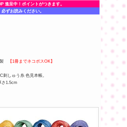
0P 進呈中！ポイントがつきます。
、必ずお読みください。
ス製
【1冊までネコポスOK】
MC刺しゅう糸 色見本帳。
1.5cm