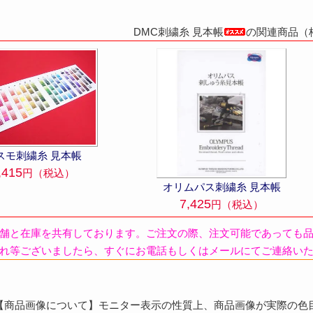
DMC刺繍糸 見本帳
の関連商品（
スモ刺繍糸 見本帳
,415
円（税込）
オリムパス刺繍糸 見本帳
7,425
円（税込）
舗と在庫を共有しております。ご注文の際、注文可能であっても
れ等ございましたら、すぐにお電話もしくはメールにてご連絡い
商品画像について】モニター表示の性質上、商品画像が実際の色