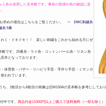
しゅう糸を使用した見本帳です。事前の質感や色の確認に是
い。
糸をお求めの場合はこちらをご覧ください。 ⇒
DMC刺繍糸
繍糸 5番
くわく・ドキドキ！！ 楽しい刺繍をこれから始める方にぜ
本帳です。25番糸・ラメ糸・コットンパール糸・リネン糸
色見本となっております。
祭・体育祭・バザー・リハビリ手芸・手作り手芸・ミサンガ
く使われています。
うち、2枚目から6枚目の画像は旧W100Aの見本帳を参考にしてお
受付中です。
商品代金11000円以上ご購入で送料無料（一部を除く）