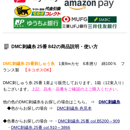
DMC刺繍糸 25番 842の商品説明・使い方
DMC刺繍糸 25番刺しゅう糸
1束8mカセ 6本撚り 綿100％ フ
ランス製
【ネコポスOK】
DMC刺しゅう糸 25番 1束より販売しております。1箱（12束入り）
もございます。
上記、品名・品番をご確認の上ご購入ください。
他の色のDMC刺繍糸をお探しの場合はこちら。 ⇒
DMC刺繍糸
◆色からお探しの場合 ⇒
DMC刺繍糸 色見本
◆色番からお探しの場合 ⇒ ・
DMC刺繍糸 25番 col.B5200～909
・
DMC刺繍糸 25番 col.910～3866