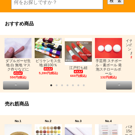
おすすめ商品
イナ
ンの
ン「
糸
26
ビリケンモス生
ダブルガーゼ生
手芸用 スチボー
地 綿100％
地 白 無地 マス
ル・素ボール 発
江戸打ち紐
ク作りなどに
泡スチロールボ
5,280円(税込)
ール
660円(税込)
550円(税込)
132円(税込)
<
>
売れ筋商品
No.1
No.2
No.3
No.4
バネ
15c