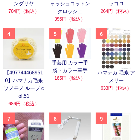
ンダリヤ
ォッシュコットン
ッコロ
704円（税込）
264円（税込）
クロッシェ
396円（税込）
4
5
6
手芸用 カラー手
袋・カラー軍手
【497744468951
ハマナカ 毛糸 ア
165円（税込）
0】ハマナカ毛糸
メリー
633円（税込）
ソノモノ ループ c
ol.51
686円（税込）
7
8
9