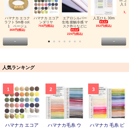
m ゴ
入 日
1,0
ハマナカ エコク
ハマナカ エコア
エアロシルバー
人五ひも 30m
ラフト 5m巻 col.
ンダリヤ
生地 接触冷感 マ
1 ベージュ
704円(税込)
スク作りなどに
352円(税込)
369円(税込)
220円(税込)
<
>
人気ランキング
1
2
3
ハマナカ エコア
ハマナカ毛糸 ウ
ハマナカ 毛糸 ピ