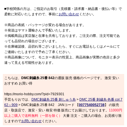
■学校関係の方は、ご指定のお取引（見積書・請求書・納品書・後払い等）で
柔軟に対応いたしますので、事前に
お問い合わせ
ください。
※商品の表紙・パッケージが変わる場合があります。
※発送はヤマト運輸さんで手配いたします。
※掲載商品は実店舗と在庫を共有しております。ご注文の際、注文可能であ
っても品切れの場合がございます。
※在庫確認後、品切れ等ございましたら、すぐにお電話もしくはメールにて
ご連絡いたしますので予めご了承ください。
※商品画像について、モニター表示の性質上、商品画像が実際の色目と多少
違って見える可能性があります。
こちらは、
DMC刺繍糸 25番 842
の通販 販売 価格のページです。 激安 安い
おすすめ お買い得
https://morio-hobby.com/?pid=7929301
手芸もりおでは、
DMC刺繍糸 25番 刺しゅう糸
>
DMC 25番 刺繍糸 色番 col.7
62～909
> DMC刺繍糸 25番 842 JANコード 【
0077540052738
】 の販売
店・取扱店で、激安・安い 格安 特価 販売にてお届けしております。
11000円
以上ご購入で送料無料（一部を除く）
大量 注文・ご購入の場合、お見積り致
しますので
お問い合わせ
ください。