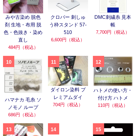
みや古染め 脱色
クロバー 刺しゅ
DMC刺繍糸 見本
剤 生地・布用 脱
う枠スタンド 57-
帳
7,700円（税込）
色・色抜き・染め
510
6,600円（税込）
直し
484円（税込）
10
11
12
ダイロン染料 プ
ハトメの使い方・
レミアムダイ
付け方 ハトメ
ハマナカ 毛糸 ソ
704円（税込）
110円（税込）
ノモノ ループ
686円（税込）
13
14
15