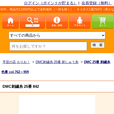
ログイン（ポイントが貯まる）
|
会員登録（無料）
11000円以上で送料無料（一部を除く）、ネコポス1通250円（厚さなど条件あ
手芸の店 もりお！
>
DMC刺繍糸 25番 刺しゅう糸
>
DMC 25番 刺繍糸
色番 col.762～909
DMC刺繍糸 25番 842