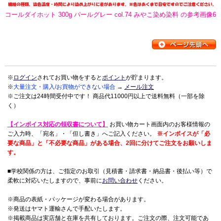
コールダイホット 300g パールグレー col.74 みやこ染め染料 の参考画像6
※
ログイン
されてお買い物をすると
ポイント
が貯まります。
※
大量注文・購入/お買物ができない場合
→
メール注文
※ご注文は24時間受付中です！ 商品代11000円以上で送料無料（一部を除
く）
【インボイス対応の領収書について】
お買い物カート画面内のお客様情報の
ご入力時、「宛名」・「但し書き」へご記入ください。
※インボイスが「必
要な商品」と「不必要な商品」がある場合、2回に分けてご注文をお願いしま
す。
■学校関係の方は、ご指定のお取引（見積書・請求書・納品書・後払い等）で
柔軟に対応いたしますので、事前に
お問い合わせ
ください。
※商品の表紙・パッケージが変わる場合があります。
※発送はヤマト運輸さんで手配いたします。
※掲載商品は実店舗と在庫を共有しております。ご注文の際、注文可能であ