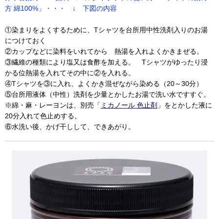
方 綿100%」・・・ ↓ 下図の内容
①染まりをよくするために、Tシャツを台所用中性洗剤入りのお湯
につけておく
②カップなどに染料をいれてから 熱湯を入れよくかきまぜる。
③繊維の種類により塩又は食酢を加える。 Tシャツがゆったり浸
かる位熱湯を入れてその中に②を入れる。
④Tシャツを③に入れ、よくかき混ぜながら染める（20～30分）
⑤台所用液体（中性）洗剤を少量とかしたお湯で洗い水ですすぐ。
※綿・麻・レーヨンは、別売「
ミカノール 色止剤
」をとかした液に
20分入れて色止めする。
⑥水洗い後、かげ干しして、できあがり。