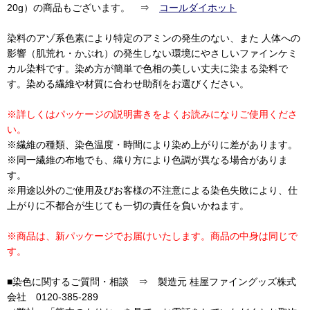
20g）の商品もございます。 ⇒
コールダイホット
染料のアゾ系色素により特定のアミンの発生のない、また 人体への
影響（肌荒れ・かぶれ）の発生しない環境にやさしいファインケミ
カル染料です。染め方が簡単で色相の美しい丈夫に染まる染料で
す。染める繊維や材質に合わせ助剤をお選びください。
※詳しくはパッケージの説明書きをよくお読みになりご使用くださ
い。
※繊維の種類、染色温度・時間により染め上がりに差があります。
※同一繊維の布地でも、織り方により色調が異なる場合がありま
す。
※用途以外のご使用及びお客様の不注意による染色失敗により、仕
上がりに不都合が生じても一切の責任を負いかねます。
※商品は、新パッケージでお届けいたします。商品の中身は同じで
す。
■染色に関するご質問・相談 ⇒ 製造元 桂屋ファイングッズ株式
会社 0120-385-289