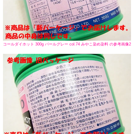
コールダイホット 300g パールグレー col.74 みやこ染め染料 の参考画像2