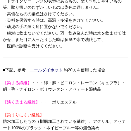
・ドライクリーニングの表示のあるもの、型くずれしやすいもの
等、取り扱いのむずかしいものは染色に適しません。
・高価なものの染色はさけてください。
・染料を保管する時は、高温・多湿をさけてください。
・幼児の手の届く所に置かないでください。
・絶対に飲まないでください。万一飲み込んだ時は水を飲ませて吐
かせ、また目に入ったりした時は多量の水で洗眼して、
医師の診断を受けてください。
■下記、参考
コールダイホット
約20ｇを使用した場合
【染まる繊維】
・・・綿・麻・ビニロン・レーヨン（キュプラ）・
絹・毛・ナイロン・ポリウレタン・アセテート混紡品
【淡く染まる繊維】
・・・ポリエステル
【染まりにくい繊維】
防水加工したもの（樹脂加工されている繊維）、アクリル、アセテ
ート100%のブラック・ネイビーブルー等の濃色染め