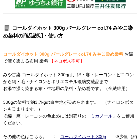
コールダイホット 300g パールグレー col.74 みやこ染
め染料の商品説明・使い方
コールダイホット 300g パールグレー col.74 みやこ染め染料
お湯
で濃く染まる布用 染料
【ネコポス不可】
みや古染 コールダイホット 300gは、綿・麻・レーヨン・ビニロン
から絹・毛・ナイロンとポリエステル混紡交繊品まで
お湯で濃く染まる布・生地用の染料・染め粉です。（全繊維用）
300gの染料で約3.7kgの白生地が染められます。 （ナイロンボタ
ンも染まります。）
※綿・麻・レーヨンの色止めには別売りの「
ミカノール
」をご使用
ください。
その他の色はこちら。 ⇒
コールダイホット 300g
※少量（約