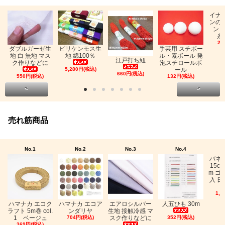
イナ
ンの
ン「
糸
26
ビリケンモス生
ダブルガーゼ生
手芸用 スチボー
地 綿100％
地 白 無地 マス
ル・素ボール 発
江戸打ち紐
ク作りなどに
泡スチロールボ
5,280円(税込)
ール
660円(税込)
550円(税込)
132円(税込)
<
>
売れ筋商品
No.1
No.2
No.3
No.4
バネ
15c
m ゴ
入 日
1,0
ハマナカ エコク
ハマナカ エコア
エアロシルバー
人五ひも 30m
ラフト 5m巻 col.
ンダリヤ
生地 接触冷感 マ
1 ベージュ
704円(税込)
スク作りなどに
352円(税込)
369円(税込)