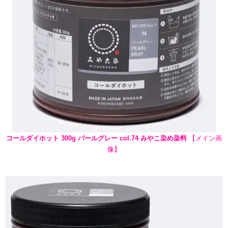
コールダイホット 300g パールグレー col.74 みやこ染め染料
【メイン画
像】