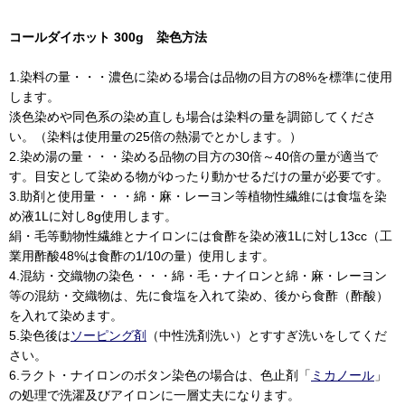
コールダイホット 300g 染色方法
1.染料の量・・・濃色に染める場合は品物の目方の8%を標準に使用
します。
淡色染めや同色系の染め直しも場合は染料の量を調節してくださ
い。（染料は使用量の25倍の熱湯でとかします。）
2.染め湯の量・・・染める品物の目方の30倍～40倍の量が適当で
す。目安として染める物がゆったり動かせるだけの量が必要です。
3.助剤と使用量・・・綿・麻・レーヨン等植物性繊維には食塩を染
め液1Lに対し8g使用します。
絹・毛等動物性繊維とナイロンには食酢を染め液1Lに対し13cc（工
業用酢酸48%は食酢の1/10の量）使用します。
4.混紡・交織物の染色・・・綿・毛・ナイロンと綿・麻・レーヨン
等の混紡・交織物は、先に食塩を入れて染め、後から食酢（酢酸）
を入れて染めます。
5.染色後は
ソーピング剤
（中性洗剤洗い）とすすぎ洗いをしてくだ
さい。
6.ラクト・ナイロンのボタン染色の場合は、色止剤「
ミカノール
」
の処理で洗濯及びアイロンに一層丈夫になります。