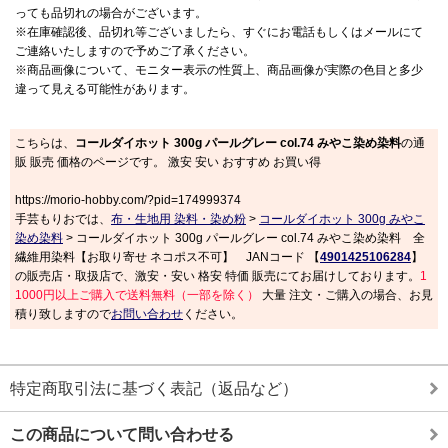
っても品切れの場合がございます。
※在庫確認後、品切れ等ございましたら、すぐにお電話もしくはメールにて
ご連絡いたしますので予めご了承ください。
※商品画像について、モニター表示の性質上、商品画像が実際の色目と多少
違って見える可能性があります。
こちらは、
コールダイホット 300g パールグレー col.74 みやこ染め染料
の通
販 販売 価格のページです。 激安 安い おすすめ お買い得
https://morio-hobby.com/?pid=174999374
手芸もりおでは、
布・生地用 染料・染め粉
>
コールダイホット 300g みやこ
染め染料
> コールダイホット 300g パールグレー col.74 みやこ染め染料 全
繊維用染料【お取り寄せ ネコポス不可】 JANコード 【
4901425106284
】
の販売店・取扱店で、激安・安い 格安 特価 販売にてお届けしております。
1
1000円以上ご購入で送料無料（一部を除く）
大量 注文・ご購入の場合、お見
積り致しますので
お問い合わせ
ください。
特定商取引法に基づく表記（返品など）
この商品について問い合わせる