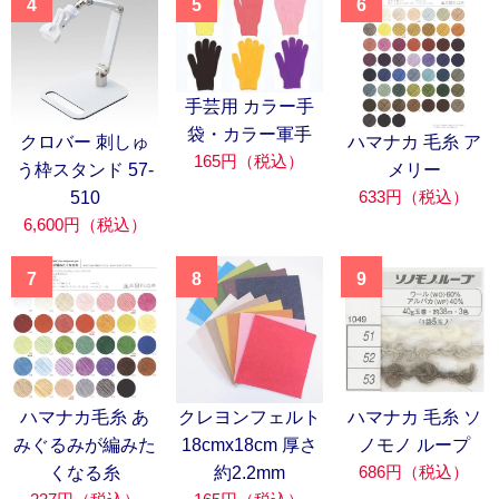
4
5
6
手芸用 カラー手
袋・カラー軍手
クロバー 刺しゅ
ハマナカ 毛糸 ア
165円（税込）
う枠スタンド 57-
メリー
633円（税込）
510
6,600円（税込）
7
8
9
ハマナカ毛糸 あ
クレヨンフェルト
ハマナカ 毛糸 ソ
みぐるみが編みた
18cmx18cm 厚さ
ノモノ ループ
686円（税込）
くなる糸
約2.2mm