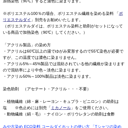
加熱染色（90℃）すると濃色に染まります。
※ポリエステル100％の場合、ポリエステル繊維を染める染料 「
ポ
リエステルダイ
」別売をお勧めいたします。
（ポリエステルダイは、ポリエステル染料と助剤がセットになって
いる商品で加熱染色（90℃）してください。）
「アクリル製品」の染め方
・アクリルは60℃以上の湯でゆがみ変形するので55℃染色が必要で
すが、この温度では濃色に染まりません。
・アクリル5%～45%製品では混紡されている他の繊維が染まります
ので混紡率により中色～淡色に染まります。
・アクリル50%～100%製品は淡色に染まります。
染色助剤 （アセテート・アクリル・・・不要）
・植物繊維（綿・麻・レーヨン・キュプラ・ビニロン）の助剤は
塩 ※色止めには別売「
ミカノール
」をご使用ください。
・動物繊維（絹・毛）・ナイロン・ポリウレタンの助剤は食酢
みや古染め ECO染料 コールダイホットの使い方 「Tシャツの染め