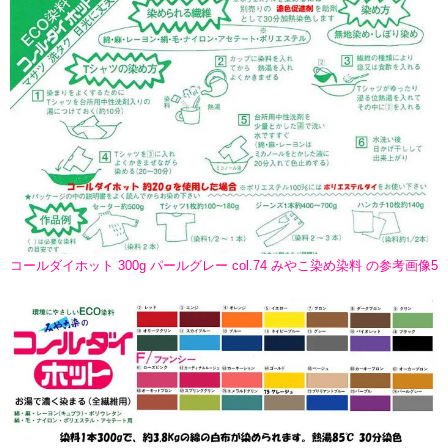
コールダイホット 300g パールグレー col.74 みやこ染め染料 の参考画像5