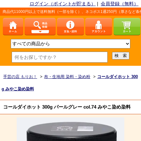
ログイン（ポイントが貯まる）
|
会員登録（無料）
円以上で送料無料（一部を除く）、ネコポス1通250円（厚さなど条件あり）。詳しく
手芸の店 もりお！
>
布・生地用 染料・染め粉
>
コールダイホット 300
g みやこ染め染料
コールダイホット 300g パールグレー col.74 みやこ染め染料