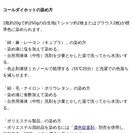
コールダイホットの染め方
1瓶約20gで約250gの白生地(Ｔシャツ約2枚またはブラウス2枚)が標
準色に染められます。
「綿・麻・レーヨン（キュプラ）」の染め方
・染め液に塩を加えて染める。
・台所用液体（中性）洗剤を少量とかした湯で洗ってから水洗いす
る。
・色止剤液状ミカノールで処理する（55℃20分）と洗濯での色落ち
を減らせます。
「絹・毛・ナイロン・ポリウレタン」の染め方
・染め液に食酢加えて染める
・台所用液体（中性）洗剤を少量とかした湯で洗ってから水洗いす
る。
「ポリエステル製品」の染め方
・ポリエステル混紡品を染めるには「
濃色促進剤
」別売を併用し、