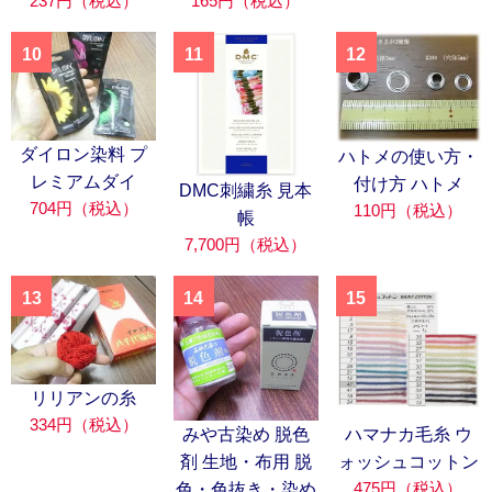
237円（税込）
165円（税込）
10
11
12
ダイロン染料 プ
ハトメの使い方・
レミアムダイ
付け方 ハトメ
DMC刺繍糸 見本
704円（税込）
110円（税込）
帳
7,700円（税込）
13
14
15
リリアンの糸
334円（税込）
みや古染め 脱色
ハマナカ毛糸 ウ
剤 生地・布用 脱
ォッシュコットン
475円（税込）
色・色抜き・染め