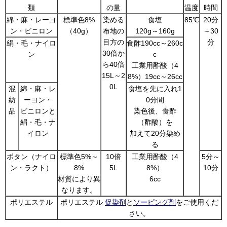
類
の量
温度
時間
綿・麻・レーヨ
標準色8%
染める
食塩
85℃
20分
ン・ビニロン
（40g）
布地の
120g～160g
～30
目方の
分
絹・毛・ナイロ
食酢190cc～260c
30倍か
ン
c
ら40倍
工業用酢酸（4
15L～2
8%）19cc～26cc
0L
混
綿・麻・レ
食塩を先に入れ1
紡
ーヨン・
0分間
品
ビニロンと
染色後、食酢
絹・毛・ナ
（酢酸）を
イロン
加えて20分染め
る
ボタン（ナイロ
標準色5%～
10倍
工業用酢酸（4
5分～
ン・ラクト）
8%
5L
8%）
10分
材質により異
6cc
なります。
ポリエステル
ポリエステル
促染剤
と
ソーピング剤
をご使用くだ
さい。