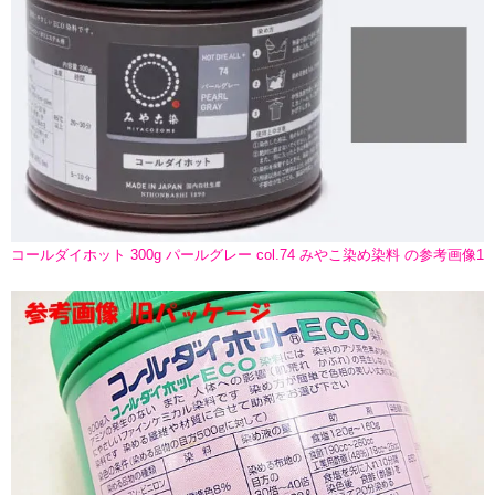
コールダイホット 300g パールグレー col.74 みやこ染め染料 の参考画像1