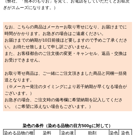
（弊社、「熊本のもりお」を見て、お電話をしていただくとお取次
ぎがスムーズになります。）
なお、こちらの商品はメーカーお取り寄せになり、お届けまでに
時間がかかります。お急ぎの場合はご遠慮ください。
お届けまでの納期が10日前後ほど要しますので予めご了承くださ
い。お待たせ致しまして申し訳ございません。
また、お客様都合のご注文後の変更・キャンセル、返品・交換は
お受けできません。
お取り寄せ商品は、ご一緒にご注文頂きました商品と同梱一括発
送となります。
（※メーカー発注のタイミングにより若干納期が早くなる場合が
ございます。）
お急ぎの場合、ご注文時の備考欄に希望納期を記入してくださ
い。（ご希望に添えない場合もございます。）
染色の条件（染める品物の目方500gに対して）
染める品物の種
染料
染め液
助剤
染色
染色