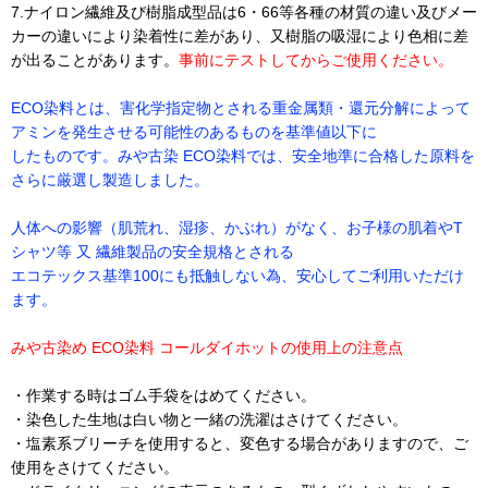
7.ナイロン繊維及び樹脂成型品は6・66等各種の材質の違い及びメー
カーの違いにより染着性に差があり、又樹脂の吸湿により色相に差
が出ることがあります。
事前にテストしてからご使用ください。
ECO染料とは、害化学指定物とされる重金属類・還元分解によって
アミンを発生させる可能性のあるものを基準値以下に
したものです。みや古染 ECO染料では、安全地準に合格した原料を
さらに厳選し製造しました。
人体への影響（肌荒れ、湿疹、かぶれ）がなく、お子様の肌着やT
シャツ等 又 繊維製品の安全規格とされる
エコテックス基準100にも抵触しない為、安心してご利用いただけ
ます。
みや古染め ECO染料 コールダイホットの使用上の注意点
・作業する時はゴム手袋をはめてください。
・染色した生地は白い物と一緒の洗濯はさけてください。
・塩素系ブリーチを使用すると、変色する場合がありますので、ご
使用をさけてください。