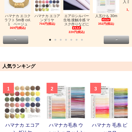
入 日
1,0
ハマナカ エコク
ハマナカ エコア
エアロシルバー
人五ひも 30m
ラフト 5m巻 col.
ンダリヤ
生地 接触冷感 マ
1 ベージュ
704円(税込)
スク作りなどに
352円(税込)
369円(税込)
220円(税込)
<
>
人気ランキング
1
2
3
ハマナカ エコア
ハマナカ毛糸 ウ
ハマナカ 毛糸 ピ