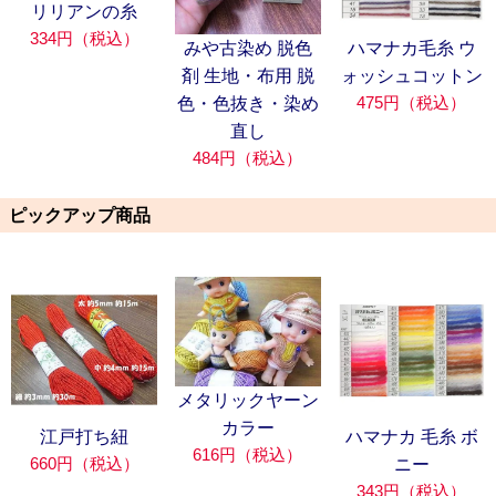
リリアンの糸
334円（税込）
みや古染め 脱色
ハマナカ毛糸 ウ
剤 生地・布用 脱
ォッシュコットン
475円（税込）
色・色抜き・染め
直し
484円（税込）
ピックアップ商品
メタリックヤーン
カラー
江戸打ち紐
ハマナカ 毛糸 ボ
616円（税込）
660円（税込）
ニー
343円（税込）