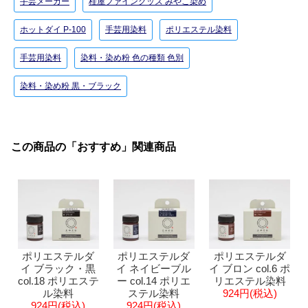
手芸メーカー
桂屋ファイングッズ みやこ染め
ホットダイ P-100
手芸用染料
ポリエステル染料
手芸用染料
染料・染め粉 色の種類 色別
染料・染め粉 黒・ブラック
この商品の「おすすめ」関連商品
ポリエステルダ
ポリエステルダ
ポリエステルダ
イ ブラック・黒
イ ネイビーブル
イ ブロン col.6 ポ
col.18 ポリエステ
ー col.14 ポリエ
リエステル染料
ル染料
ステル染料
924円(税込)
924円(税込)
924円(税込)