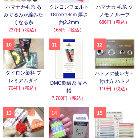
ハマナカ毛糸 あ
クレヨンフェルト
ハマナカ 毛糸 ソ
みぐるみが編みた
18cmx18cm 厚さ
ノモノ ループ
686円（税込）
くなる糸
約2.2mm
237円（税込）
165円（税込）
10
11
12
ダイロン染料 プ
ハトメの使い方・
レミアムダイ
付け方 ハトメ
DMC刺繍糸 見本
704円（税込）
110円（税込）
帳
7,700円（税込）
13
14
15