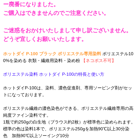
ー廃番になりました。
ご購入はできませんのでご注意ください。
ご迷惑をおかけいたしまして申し訳ございません。
どうぞ宜しくお願いいたします。
ホットダイ P-100 ブラック ポリエステル専用染料
ポリエステル10
0%を染める 衣類・繊維用染料・染め粉
【ネコポス不可】
ポリエステル染料 ホットダイ P-100の特長と使い方
ホットダイP-100は、染料、濃色促進剤、専用ソーピング剤がセッ
トになっております。
ポリエステル繊維の濃色染色ができる、ポリエステル繊維専用の高
純度ファイン染料です。
1瓶で約250gの白生地（ブラウス約2枚）が標準色に染められます。
標準の色は染料1本で、ポリエステル250gを加熱90℃以上30分染
色 加熱90℃以上ソーイング10分