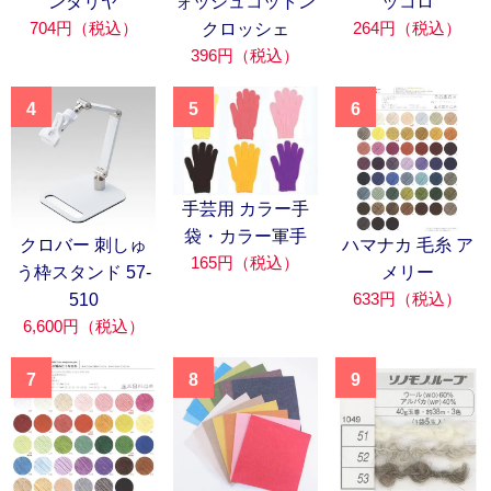
ンダリヤ
ォッシュコットン
ッコロ
704円（税込）
264円（税込）
クロッシェ
396円（税込）
4
5
6
手芸用 カラー手
袋・カラー軍手
クロバー 刺しゅ
ハマナカ 毛糸 ア
165円（税込）
う枠スタンド 57-
メリー
633円（税込）
510
6,600円（税込）
7
8
9