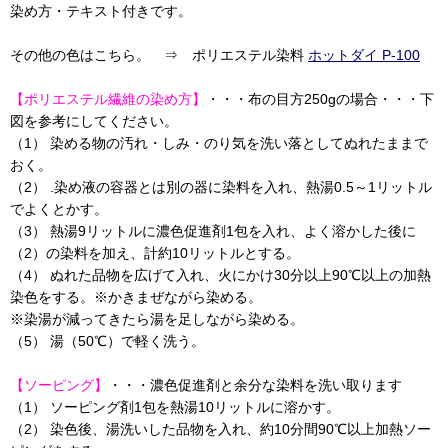
染め方・テキスト付きです。
その他の色はこちら。 ⇒ ポリエステル染料
ホットダイ P-100
【ポリエステル繊維の染め方】
・・・布の目方250gの場合・・・下
図を参考にしてください。
（1） 染める物の汚れ・しみ・のり気を洗い落としてぬれたままで
おく。
（2） .染め液の容器とは別の器に染料を入れ、熱湯0.5～1リットル
でよくとかす。
（3） 熱湯9リットルに濃色促進剤1包を入れ、よく溶かした後に
（2）の染料を加え、計約10リットルとする。
（4） ぬれた品物を広げて入れ、火にかけ30分以上90℃以上の加熱
染色をする。※かきまぜながら染める。
※染湯が減ってきたら湯を足しながら染める。
（5） 湯（50℃）で軽く洗う。
【ソーピング】
・・・濃色促進剤と余分な染料を洗い取ります
（1） ソーピング剤1包を熱湯10リットルに溶かす。
（2） 染色後、湯洗いした品物を入れ、約10分間90℃以上加熱ソー