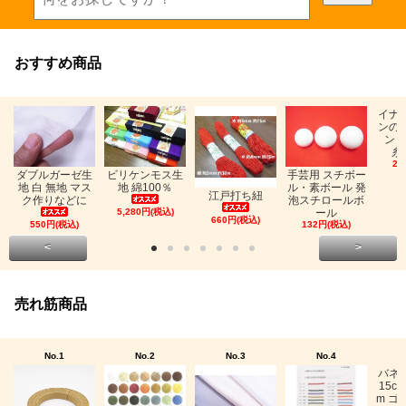
おすすめ商品
イナ
ンの
ン「
糸
26
ビリケンモス生
ダブルガーゼ生
手芸用 スチボー
地 綿100％
地 白 無地 マス
ル・素ボール 発
江戸打ち紐
ク作りなどに
泡スチロールボ
5,280円(税込)
ール
660円(税込)
550円(税込)
132円(税込)
<
>
売れ筋商品
No.1
No.2
No.3
No.4
バネ
15c
m ゴ