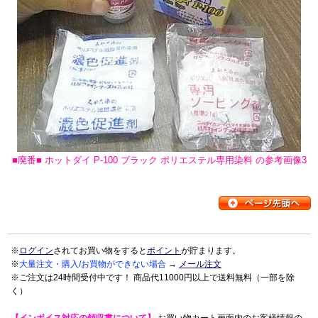
■廃番■ ホットダイ P-100 ブラック ポリエステル専用染料 の参考画像3
※
ログイン
されてお買い物をすると
ポイント
が貯まります。
※
大量注文・購入/お買物ができない場合
→
メール注文
※ご注文は24時間受付中です！ 商品代11000円以上で送料無料（一部を除
く）
【インボイス対応の領収書について】
お買い物カート画面内のお客様情報の