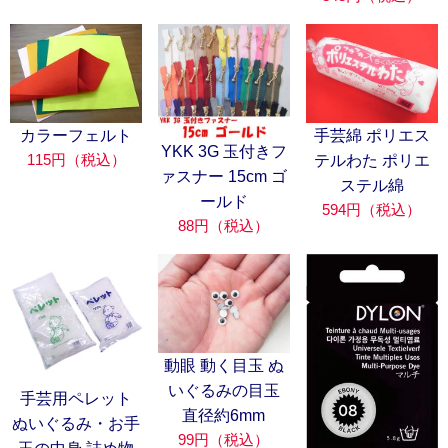
カラーフェルト
手芸綿 ポリエス
YKK 3G 玉付きフ
115円（税込）
テルわた ポリエ
ァスナー 15cm ゴ
ステル綿
ールド
594円（税込）
88円（税込）
動眼 動く目玉 ぬ
いぐるみの目玉
手芸用ペレット
直径約6mm
ぬいぐるみ・お手
99円（税込）