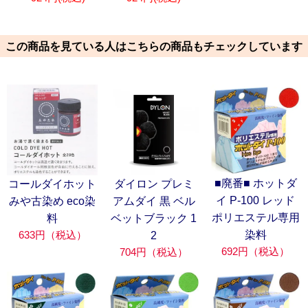
この商品を見ている人はこちらの商品もチェックしています
■廃番■ ホットダ
コールダイホット
ダイロン プレミ
イ P-100 レッド
みや古染め eco染
アムダイ 黒 ベル
ポリエステル専用
料
ベットブラック 1
633円（税込）
染料
2
692円（税込）
704円（税込）