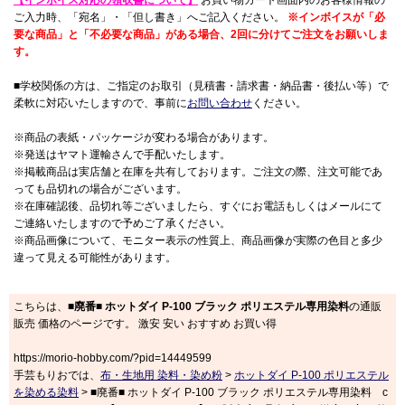
ご入力時、「宛名」・「但し書き」へご記入ください。
※インボイスが「必
要な商品」と「不必要な商品」がある場合、2回に分けてご注文をお願いしま
す。
■学校関係の方は、ご指定のお取引（見積書・請求書・納品書・後払い等）で
柔軟に対応いたしますので、事前に
お問い合わせ
ください。
※商品の表紙・パッケージが変わる場合があります。
※発送はヤマト運輸さんで手配いたします。
※掲載商品は実店舗と在庫を共有しております。ご注文の際、注文可能であ
っても品切れの場合がございます。
※在庫確認後、品切れ等ございましたら、すぐにお電話もしくはメールにて
ご連絡いたしますので予めご了承ください。
※商品画像について、モニター表示の性質上、商品画像が実際の色目と多少
違って見える可能性があります。
こちらは、
■廃番■ ホットダイ P-100 ブラック ポリエステル専用染料
の通販
販売 価格のページです。 激安 安い おすすめ お買い得
https://morio-hobby.com/?pid=14449599
手芸もりおでは、
布・生地用 染料・染め粉
>
ホットダイ P-100 ポリエステル
を染める染料
> ■廃番■ ホットダイ P-100 ブラック ポリエステル専用染料 c