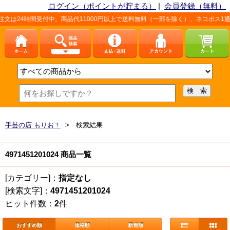
ログイン（ポイントが貯まる）
|
会員登録（無料）
は24時間受付中。商品代11000円以上で送料無料（一部を除く）、ネコポス1通
手芸の店 もりお！
> 検索結果
4971451201024 商品一覧
[カテゴリー]：
指定なし
[検索文字]：
4971451201024
ヒット件数：
2
件
おすすめ順
価格順
新着順