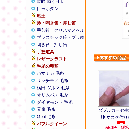
動眼 動く目玉
目玉ボタン
粘土
鈴・鳴き笛・押し笛
手芸鈴
クリスマスベル
プラスチック鈴・プラ鈴
鳴き笛・押し笛
手芸道具
レザークラフト
毛糸の種類
ハマナカ 毛糸
リッチモア 毛糸
横田 ダルマ 毛糸
オリムパス 毛糸
ダイヤモンド 毛糸
元廣 毛糸
ダブルガーゼ生地
Opal 毛糸
地 マスク作り
バブルクイーン
550円（税