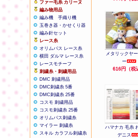
ファー毛糸 カリーヌ
編み物用品
編み機
手織り機
玉巻き器・かせくり器
編み針セット
レース糸
オリムパス レース糸
メタリックヤー
横田 ダルマ レース糸
ー
レースモチーフ
616円（税
刺繍糸・刺繍用品
DMC 刺繍用品
DMC刺繍糸 5番
DMC刺繍糸 25番
コスモ 刺繍用品
コスモ刺繍糸 25番
オリムパス刺繍糸
マイラー 刺繍糸
ハマナカ 毛糸 
スキル カラフル刺繍糸
デニス