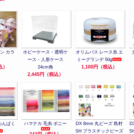
ン カラ
ホビーケース・透明ケ
オリムパス レース糸 エ
ース・人形ケース
ミーグランデ 50g
込）
24cm角
1,100円（税込）
2,445円（税込）
わんぱく
ハマナカ 毛糸 ボニー
DX 8mm 丸ビーズ 島村
D
SH プラスチックビーズ
S