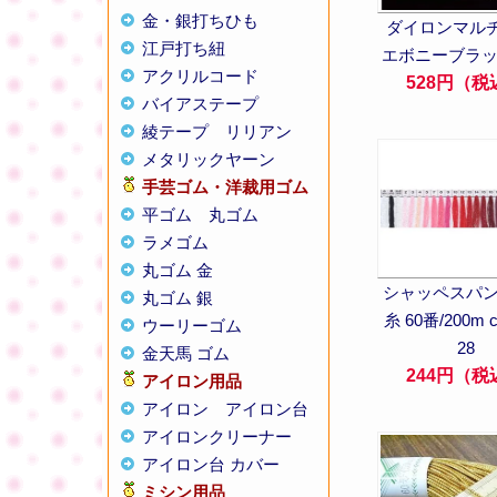
金・銀打ちひも
ダイロンマルチ 
江戸打ち紐
エボニーブラ
アクリルコード
528円（税
バイアステープ
綾テープ
リリアン
メタリックヤーン
手芸ゴム・洋裁用ゴム
平ゴム
丸ゴム
ラメゴム
丸ゴム 金
シャッペスパ
丸ゴム 銀
糸 60番/200m 
ウーリーゴム
28
金天馬 ゴム
244円（税
アイロン用品
アイロン
アイロン台
アイロンクリーナー
アイロン台 カバー
ミシン用品