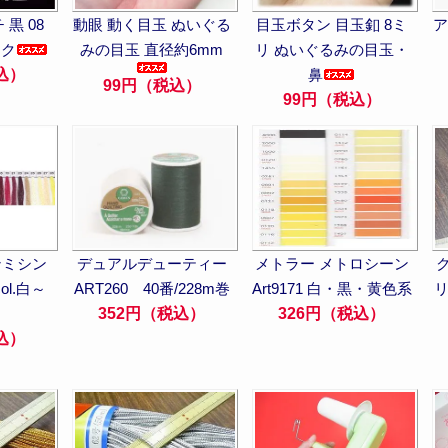
黒 08
動眼 動く目玉 ぬいぐる
目玉ボタン 目玉釦 8ミ
ア
ック
みの目玉 直径約6mm
リ ぬいぐるみの目玉・
込）
鼻
99円（税込）
99円（税込）
ンミシン
デュアルデューティー
メトラー メトロシーン
col.白～
ART260 40番/228m巻
Art9171 白・黒・黄色系
リ
352円（税込）
326円（税込）
込）