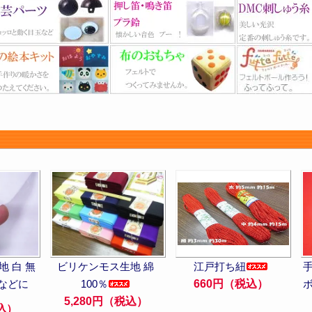
 白 無
ビリケンモス生地 綿
江戸打ち紐
などに
100％
660円（税込）
5,280円（税込）
込）