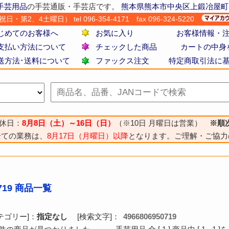
手芸用品
の手芸通販・手芸店です。
熊本県熊本市中央区上鍛冶屋町
・第2、4土曜日） tel 096-354-4171
fax 096-324-5220
じめてのお客様へ
お気に入り
お客様情報・
支払い方法について
チェックした商品
カートの中身
送方法･送料について
ファックス注文
特定商取引法に
休日：
8月8日（土）～16日（日）
（※10日 月曜日は営業）
※順
全ての業務は、
8月17日（月曜日）以降
となります。ご理解・ご協力
0719 商品一覧
テゴリー]：
指定なし
[検索文字]：
4966806950719