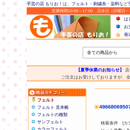
手芸の店 もりお！
は、
フェルト
・
刺繍糸
・
染料
など
営業時間10:00～17:00 店休日（日曜日・祝日
は
お
発
【夏季休業のお知らせ】
店
ご注文はお受けしておりますが、
フェルト
496680695
フェルト 見本帳
フェルトの種類
サンフェルト
検索条件 [カ
カラーフェルト