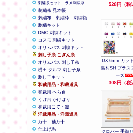
刺繍糸セット
ラメ刺繍糸
528円（税
刺繍糸 見本帳
刺繍布
刺繍枠
刺繍額
刺繍キット
DMC 刺繍キット
コスモ 刺繍キット
オリムパス 刺繍キット
刺し子糸
こぎん糸
DX 6mm カ
オリムパス 刺し子糸
島村SH プラス
横田 ダルマ 刺し子糸
ーズ
刺し子キット
308円（税
和裁用品・和裁道具
和裁用 へら台
くけ台 かけはり
和裁用こて・釜
洋裁用品・洋裁道具
万十
袖万十
仕上げ馬
クロバー 手織り