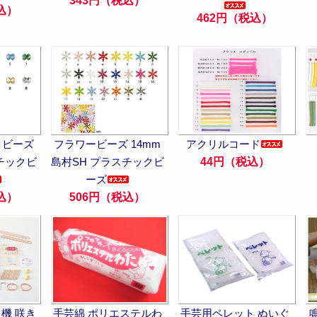
343円（税込）
込）
462円（税込）
ットビーズ
フラワービーズ 14mm
アクリルコード
チックビ
島村SH プラスチックビ
44円（税込）
ーズ
込）
506円（税込）
機 咲き
手芸綿 ポリエステルわ
手芸用ペレット ぬいぐ