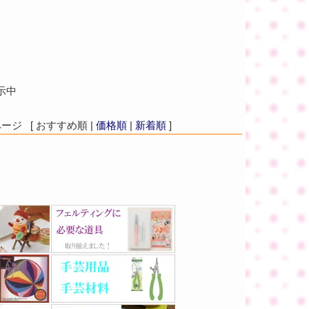
示中
ジ [ おすすめ順 |
価格順
|
新着順
]