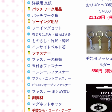
洋裁用 文鎮
おり 40cm 3
パッチワーク用品
57-950
パッチワーク糸
21,120円
ソーイング用品
ソーイングセット
布切りはさみ・裁ちばさみ
ものさし・竹尺・鯨尺
インサイドベルト芯
ファスナー
手芸用 メッシ
ファスナーの種類
ルダー
玉付きファスナー
550円（税
コンシールファスナー
フラットニットファスナー
ビスロンオープンファスナー
ファスナー まとめ買い
副資材
マグネットホック
手芸ひも・コード・テープ