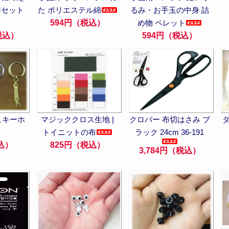
0羽セット
た ポリエステル綿
るみ・お手玉の中身 詰
594円（税込）
め物 ペレット
（税込）
594円（税込）
ュキーホ
マジッククロス生地 |
クロバー 布切はさみ ブ
トイニットの布
ラック 24cm 36-191
込）
825円（税込）
3,784円（税込）