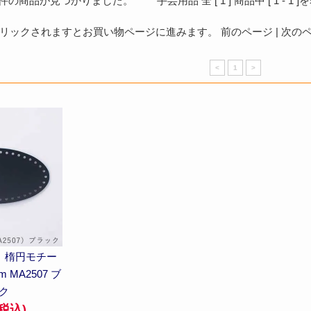
件の商品が見つかりました。 手芸用品 全 [
1
] 商品中 [
1
-
1
]
ックされますとお買い物ページに進みます。 前のページ | 次のペー
<
1
>
 楕円モチー
m MA2507 ブ
ク
(税込)