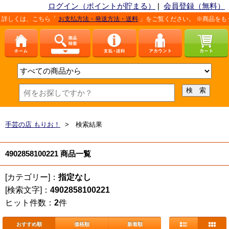
ログイン（ポイントが貯まる）
|
会員登録（無料）
詳しくは、こちら「
お支払方法・発送方法・送料
」をご覧ください。 ※商品をもう
手芸の店 もりお！
> 検索結果
4902858100221 商品一覧
[カテゴリー]：
指定なし
[検索文字]：
4902858100221
ヒット件数：
2
件
おすすめ順
価格順
新着順