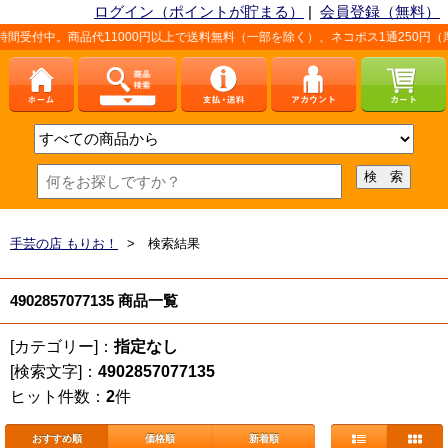
ログイン（ポイントが貯まる）
|
会員登録（無料）
間受付中。商品代11000円以上で送料無料（一部を除く）、ネコポス1通250円（
手芸の店 もりお！
> 検索結果
4902857077135 商品一覧
[カテゴリー]：
指定なし
[検索文字]：
4902857077135
ヒット件数：
2
件
おすすめ順
価格順
新着順