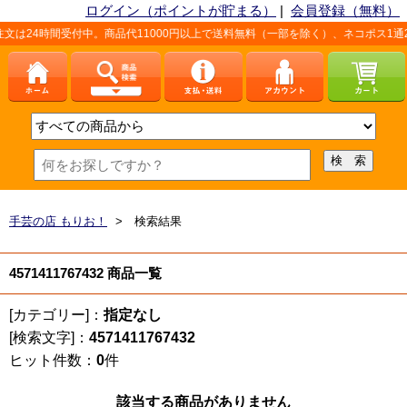
ログイン（ポイントが貯まる）
|
会員登録（無料）
は24時間受付中。商品代11000円以上で送料無料（一部を除く）、ネコポス1通
手芸の店 もりお！
> 検索結果
4571411767432 商品一覧
[カテゴリー]：
指定なし
[検索文字]：
4571411767432
ヒット件数：
0
件
該当する商品がありません