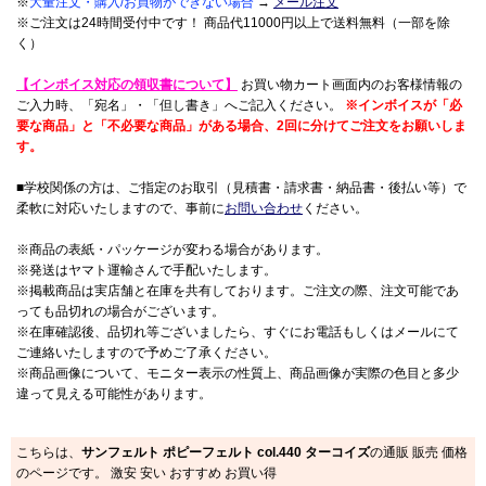
※
大量注文・購入/お買物ができない場合
→
メール注文
※ご注文は24時間受付中です！ 商品代11000円以上で送料無料（一部を除
く）
【インボイス対応の領収書について】
お買い物カート画面内のお客様情報の
ご入力時、「宛名」・「但し書き」へご記入ください。
※インボイスが「必
要な商品」と「不必要な商品」がある場合、2回に分けてご注文をお願いしま
す。
■学校関係の方は、ご指定のお取引（見積書・請求書・納品書・後払い等）で
柔軟に対応いたしますので、事前に
お問い合わせ
ください。
※商品の表紙・パッケージが変わる場合があります。
※発送はヤマト運輸さんで手配いたします。
※掲載商品は実店舗と在庫を共有しております。ご注文の際、注文可能であ
っても品切れの場合がございます。
※在庫確認後、品切れ等ございましたら、すぐにお電話もしくはメールにて
ご連絡いたしますので予めご了承ください。
※商品画像について、モニター表示の性質上、商品画像が実際の色目と多少
違って見える可能性があります。
こちらは、
サンフェルト ポピーフェルト col.440 ターコイズ
の通販 販売 価格
のページです。 激安 安い おすすめ お買い得