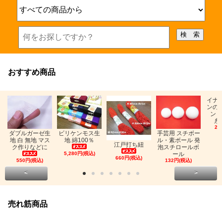
おすすめ商品
イナ
ンの
ン「
糸
26
ビリケンモス生
ダブルガーゼ生
手芸用 スチボー
地 綿100％
地 白 無地 マス
ル・素ボール 発
江戸打ち紐
ク作りなどに
泡スチロールボ
5,280円(税込)
ール
660円(税込)
550円(税込)
132円(税込)
<
>
売れ筋商品