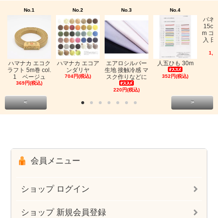
No.1
No.2
No.3
No.4
バネ
15c
m ゴ
入 日
1,0
ハマナカ エコク
ハマナカ エコア
エアロシルバー
人五ひも 30m
ラフト 5m巻 col.
ンダリヤ
生地 接触冷感 マ
1 ベージュ
704円(税込)
スク作りなどに
352円(税込)
369円(税込)
220円(税込)
<
>
会員メニュー
ショップ ログイン
ショップ 新規会員登録