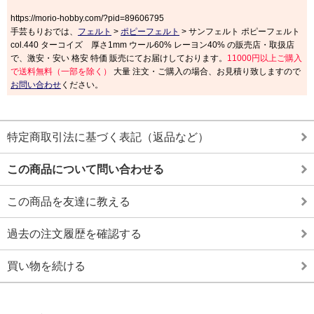
https://morio-hobby.com/?pid=89606795
手芸もりおでは、
フェルト
>
ポピーフェルト
> サンフェルト ポピーフェルト
col.440 ターコイズ 厚さ1mm ウール60% レーヨン40% の販売店・取扱店
で、激安・安い 格安 特価 販売にてお届けしております。
11000円以上ご購入
で送料無料（一部を除く）
大量 注文・ご購入の場合、お見積り致しますので
お問い合わせ
ください。
特定商取引法に基づく表記（返品など）
この商品について問い合わせる
この商品を友達に教える
過去の注文履歴を確認する
買い物を続ける