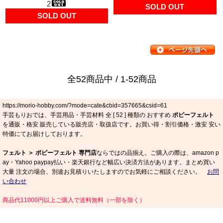
2
SOLD OUT
SOLD OUT
全52商品中 / 1-52商品
https://morio-hobby.com/?mode=cate&cbid=357665&csid=61
手芸もりおでは、手芸用品・手芸材料 全 [
52
] 種類の おすすめ
ポピーフェルト
を通販・格安 販売している販売店・取扱店です。お買い得・割引価格・激安 安い
特価にてお届けしております。
フェルト ＞ ポピーフェルト 専門店
ならではの品揃え。ご購入の際は、amazon p
ay・Yahoo paypay払い・楽天銀行など幅広い決済方法があります。まとめ買い
大量 注文の場合、別途お見積りいたしますのでお気軽にご相談ください。
お問
い合わせ
商品代11000円以上ご購入で送料無料（一部を除く）