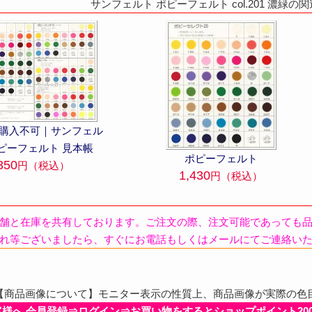
サンフェルト ポピーフェルト col.201 濃緑
■ 購入不可｜サンフェル
ポピーフェルト 見本帳
ポピーフェルト
350
円（税込）
1,430
円（税込）
舗と在庫を共有しております。ご注文の際、注文可能であっても
れ等ございましたら、すぐにお電話もしくはメールにてご連絡い
商品画像について】モニター表示の性質上、商品画像が実際の色
客様へ 会員登録⇒ログイン⇒お買い物をするとショップポイント20