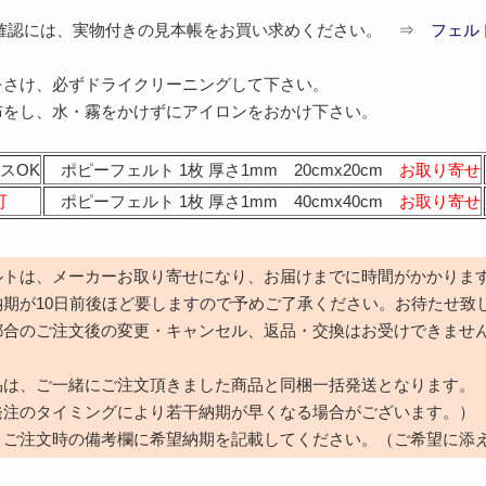
ご確認には、実物付きの見本帳をお買い求めください。 ⇒
フェル
をさけ、必ずドライクリーニングして下さい。
布をし、水・霧をかけずにアイロンをおかけ下さい。
スOK
ポピーフェルト 1枚 厚さ1mm 20cmx20cm
お取り寄せ
可
ポピーフェルト 1枚 厚さ1mm 40cmx40cm
お取り寄せ
ルトは、メーカーお取り寄せになり、お届けまでに時間がかかりま
納期が10日前後ほど要しますので予めご了承ください。お待たせ致
都合のご注文後の変更・キャンセル、返品・交換はお受けできませ
品は、ご一緒にご注文頂きました商品と同梱一括発送となります。
発注のタイミングにより若干納期が早くなる場合がございます。）
、ご注文時の備考欄に希望納期を記載してください。（ご希望に添