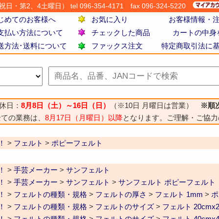
・第2、4土曜日） tel 096-354-4171
fax 096-324-5220
じめてのお客様へ
お気に入り
お客様情報・
支払い方法について
チェックした商品
カートの中身
送方法･送料について
ファックス注文
特定商取引法に
休日：
8月8日（土）～16日（日）
（※10日 月曜日は営業）
※順
全ての業務は、
8月17日（月曜日）以降
となります。ご理解・ご協力
！
>
フェルト
>
ポピーフェルト
！
>
手芸メーカー
>
サンフェルト
！
>
手芸メーカー
>
サンフェルト
>
サンフェルト ポピーフェルト
！
>
フェルトの種類・規格
>
フェルトの厚さ
>
フェルト 1mm
>
ポ
！
>
フェルトの種類・規格
>
フェルトのサイズ
>
フェルト 20cmx2
！
>
フェルトの種類・規格
>
フェルトのサイズ
>
フェルト 40cmx4