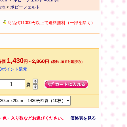
生地
>
ポピーフェルト
商品代11000円以上で送料無料（一部を除く）
1,430
2,860
特価
円～
円
（税込 10％対応済み）
28ポイント還元
袋
・色・入り数などお選びください。
価格表を見る