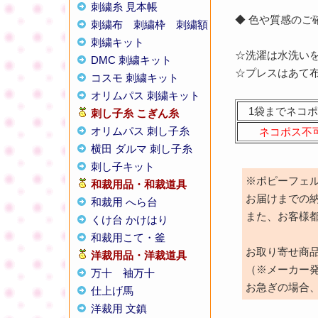
刺繍糸 見本帳
◆ 色や質感の
刺繍布
刺繍枠
刺繍額
刺繍キット
☆洗濯は水洗い
DMC 刺繍キット
☆プレスはあて
コスモ 刺繍キット
オリムパス 刺繍キット
1袋までネコポ
刺し子糸
こぎん糸
オリムパス 刺し子糸
ネコポス不
横田 ダルマ 刺し子糸
刺し子キット
※ポピーフェ
和裁用品・和裁道具
お届けまでの
和裁用 へら台
また、お客様
くけ台 かけはり
和裁用こて・釜
お取り寄せ商
洋裁用品・洋裁道具
（※メーカー
万十
袖万十
お急ぎの場合
仕上げ馬
洋裁用 文鎮