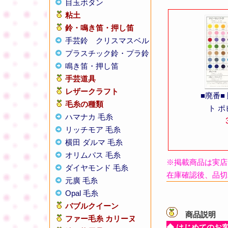
目玉ボタン
粘土
鈴・鳴き笛・押し笛
手芸鈴
クリスマスベル
プラスチック鈴・プラ鈴
鳴き笛・押し笛
手芸道具
レザークラフト
■廃番
毛糸の種類
ト 
ハマナカ 毛糸
リッチモア 毛糸
横田 ダルマ 毛糸
オリムパス 毛糸
※掲載商品は実店
ダイヤモンド 毛糸
在庫確認後、品切
元廣 毛糸
Opal 毛糸
バブルクイーン
商品説明
【
ファー毛糸 カリーヌ
◆ はじめてのお