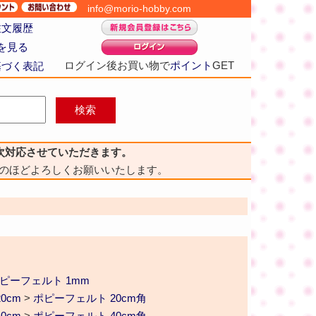
info@morio-hobby.com
注文履歴
を見る
ログイン後お買い物で
ポイント
GET
基づく表記
次対応させていただきます。
のほどよろしくお願いいたします。
ピーフェルト 1mm
0cm
>
ポピーフェルト 20cm角
0cm
>
ポピーフェルト 40cm角