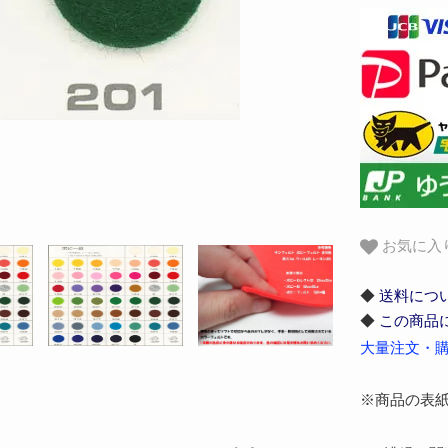
お気に入
◆
送料につ
◆
この商品
大量注文・購
※商品の表