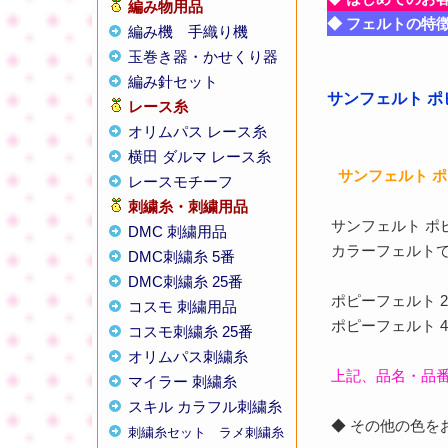
編み物用品
◆ フェルトの特
編み機
手織り機
玉巻き器・かせくり器
編み針セット
サンフェルト ポピ
レース糸
オリムパス レース糸
横田 ダルマ レース糸
サンフェルト 
レースモチーフ
刺繍糸・刺繍用品
サンフェルト 
DMC 刺繍用品
カラーフェルト
DMC刺繍糸 5番
DMC刺繍糸 25番
ポピーフェルト 2
コスモ 刺繍用品
ポピーフェルト 
コスモ刺繍糸 25番
オリムパス刺繍糸
上記、品名・品
マイラー 刺繍糸
スキル カラフル刺繍糸
◆ その他の色
刺繍糸セット
ラメ刺繍糸