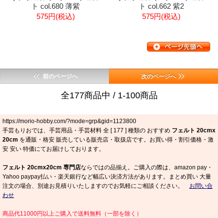
ト col.680 薄紫
ト col.662 紫2
575円(税込)
575円(税込)
前のページへ
次のページへ
全177商品中 / 1-100商品
https://morio-hobby.com/?mode=grp&gid=1123800
手芸もりおでは、手芸用品・手芸材料 全 [
177
] 種類の おすすめ
フェルト 20cmx
20cm
を通販・格安 販売している販売店・取扱店です。お買い得・割引価格・激
安 安い 特価にてお届けしております。
フェルト 20cmx20cm 専門店
ならではの品揃え。ご購入の際は、amazon pay・
Yahoo paypay払い・楽天銀行など幅広い決済方法があります。まとめ買い 大量
注文の場合、別途お見積りいたしますのでお気軽にご相談ください。
お問い合
わせ
商品代11000円以上ご購入で送料無料（一部を除く）