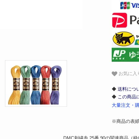
お気に入
◆
送料につ
◆
この商品
大量注文・購
※商品の表
DMC刺繍糸 25番 90の関連商品（