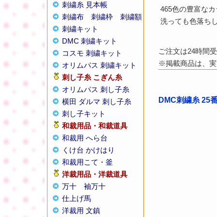
刺繍糸 見本帳
465色の豊富な
刺繍布
刺繍枠
刺繍額
洗っても色落ち
刺繍キット
DMC 刺繍キット
ご注文は24時間
コスモ 刺繍キット
※掲載商品は、実
オリムパス 刺繍キット
刺し子糸
こぎん糸
オリムパス 刺し子糸
DMC刺繍糸 25
横田 ダルマ 刺し子糸
刺し子キット
和裁用品・和裁道具
和裁用 へら台
くけ台 かけはり
和裁用こて・釜
洋裁用品・洋裁道具
万十
袖万十
仕上げ馬
洋裁用 文鎮