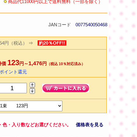
商品代11000円以上で送料無料（一部を除く）
JANコード
0077540050468
154円（税込）
⇒
約20％OFF!!
123
1,476
特価
円～
円
（税込 10％対応済み）
2ポイント還元
・色・入り数などお選びください。
価格表を見る