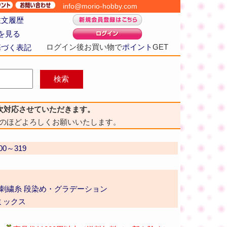
info@morio-hobby.com
注文履歴
を見る
ログイン後お買い物で
ポイント
GET
基づく表記
次対応させていただきます。
のほどよろしくお願いいたします。
00～319
番 刺繍糸 段染め・グラデーション
ミックス