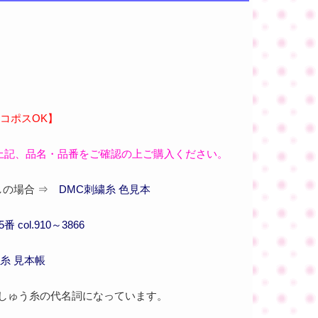
コポスOK】
上記、品名・品番をご確認の上ご購入ください。
の場合 ⇒
DMC刺繍糸 色見本
 col.910～3866
糸 見本帳
刺しゅう糸の代名詞になっています。