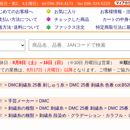
・第2、4土曜日） tel 096-354-4171
fax 096-324-5220
じめてのお客様へ
お気に入り
お客様情報・
支払い方法について
チェックした商品
カートの中身
送方法･送料について
ファックス注文
特定商取引法に
休日：
8月8日（土）～16日（日）
（※10日 月曜日は営業）
※順
全ての業務は、
8月17日（月曜日）以降
となります。ご理解・ご協力
！
>
DMC刺繍糸 25番 刺しゅう糸
>
DMC 25番 刺繍糸 色番 col.B52
！
>
手芸メーカー
>
DMC
！
>
刺繍糸の種類
>
DMC 刺繍糸
>
DMC 25番 刺繍糸
>
DMC 25
！
>
刺繍糸の種類
>
刺繍糸 段染め・グラデーション・カラフル・