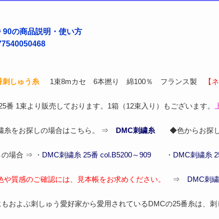
番 90の商品説明・使い方
540050468
5番刺しゅう糸
1束8mカセ 6本撚り 綿100％ フランス製
【ネ
 25番 1束より販売しております。1箱（12束入り）もございます。
刺繍糸をお探しの場合はこちら。 ⇒
DMC刺繍糸
◆色からお探し
の場合 ⇒ ・
DMC刺繍糸 25番 col.B5200～909
・
DMC刺繍糸 25番
色や質感のご確認には、見本帳をお求めください。
⇒
DMC刺繍
もおよぶ刺しゅう愛好家から愛用されているDMCの25番糸は、