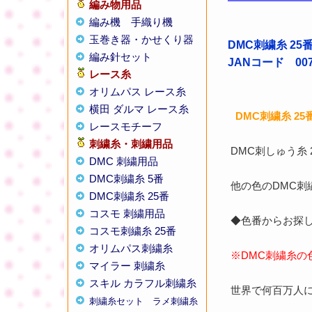
編み物用品
編み機
手織り機
玉巻き器・かせくり器
DMC刺繍糸 25
編み針セット
JANコード 0077
レース糸
オリムパス レース糸
横田 ダルマ レース糸
DMC刺繍糸 2
レースモチーフ
刺繍糸・刺繍用品
DMC刺しゅう糸
DMC 刺繍用品
DMC刺繍糸 5番
他の色のDMC
DMC刺繍糸 25番
コスモ 刺繍用品
◆色番からお探し
コスモ刺繍糸 25番
オリムパス刺繍糸
※DMC刺繍糸の
マイラー 刺繍糸
スキル カラフル刺繍糸
世界で何百万人に
刺繍糸セット
ラメ刺繍糸