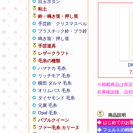
目玉ボタン
粘土
鈴・鳴き笛・押し笛
手芸鈴
クリスマスベル
プラスチック鈴・プラ鈴
鳴き笛・押し笛
手芸道具
レザークラフト
毛糸の種類
D
ハマナカ 毛糸
7
リッチモア 毛糸
横田 ダルマ 毛糸
※掲載商品は実店
オリムパス 毛糸
在庫確認後、品切
ダイヤモンド 毛糸
元廣 毛糸
Opal 毛糸
商品説明
【
バブルクイーン
◆ はじめてのお
ファー毛糸 カリーヌ
◆ フェルトの特