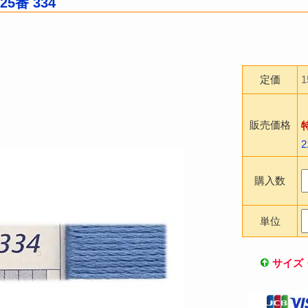
5番 334
定価
販売価格
購入数
単位
サイズ