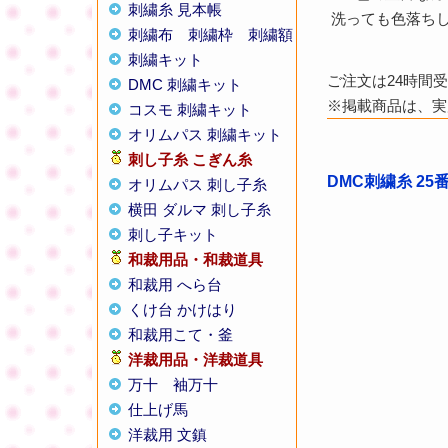
刺繍糸 見本帳
洗っても色落ち
刺繍布
刺繍枠
刺繍額
刺繍キット
ご注文は24時間
DMC 刺繍キット
※掲載商品は、実
コスモ 刺繍キット
オリムパス 刺繍キット
刺し子糸
こぎん糸
DMC刺繍糸 25
オリムパス 刺し子糸
横田 ダルマ 刺し子糸
刺し子キット
和裁用品・和裁道具
和裁用 へら台
くけ台 かけはり
和裁用こて・釜
洋裁用品・洋裁道具
万十
袖万十
仕上げ馬
洋裁用 文鎮