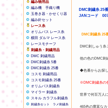
編み物用品
編み機
手織り機
DMC刺繍糸 25
玉巻き器・かせくり器
JANコード 0077
編み針セット
レース糸
オリムパス レース糸
DMC刺繍糸 2
横田 ダルマ レース糸
レースモチーフ
DMC刺しゅう糸
刺繍糸・刺繍用品
DMC 刺繍用品
他の色のDMC
DMC刺繍糸 5番
DMC刺繍糸 25番
◆色番からお探し
コスモ 刺繍用品
コスモ刺繍糸 25番
※DMC刺繍糸の
オリムパス刺繍糸
マイラー 刺繍糸
世界で何百万人に
スキル カラフル刺繍糸
刺繍糸セット
ラメ刺繍糸
465色の豊富な