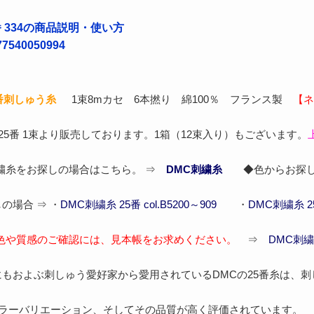
番 334の商品説明・使い方
540050994
5番刺しゅう糸
1束8mカセ 6本撚り 綿100％ フランス製
【ネ
 25番 1束より販売しております。1箱（12束入り）もございます。
刺繍糸をお探しの場合はこちら。 ⇒
DMC刺繍糸
◆色からお探し
の場合 ⇒ ・
DMC刺繍糸 25番 col.B5200～909
・
DMC刺繍糸 25番
色や質感のご確認には、見本帳をお求めください。
⇒
DMC刺繍
もおよぶ刺しゅう愛好家から愛用されているDMCの25番糸は、
カラーバリエーション、そしてその品質が高く評価されています。