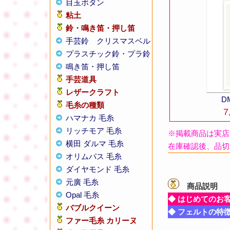
目玉ボタン
粘土
鈴・鳴き笛・押し笛
手芸鈴
クリスマスベル
プラスチック鈴・プラ鈴
鳴き笛・押し笛
手芸道具
レザークラフト
D
毛糸の種類
7
ハマナカ 毛糸
リッチモア 毛糸
※掲載商品は実店
横田 ダルマ 毛糸
在庫確認後、品切
オリムパス 毛糸
ダイヤモンド 毛糸
元廣 毛糸
商品説明
【
Opal 毛糸
◆ はじめてのお
バブルクイーン
◆ フェルトの特
ファー毛糸 カリーヌ