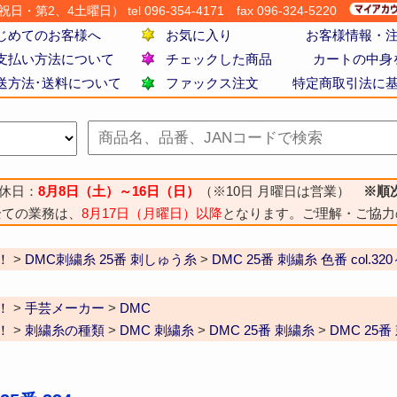
・第2、4土曜日） tel 096-354-4171
fax 096-324-5220
じめてのお客様へ
お気に入り
お客様情報・
支払い方法について
チェックした商品
カートの中身
送方法･送料について
ファックス注文
特定商取引法に
休日：
8月8日（土）～16日（日）
（※10日 月曜日は営業）
※順
全ての業務は、
8月17日（月曜日）以降
となります。ご理解・ご協力
！
>
DMC刺繍糸 25番 刺しゅう糸
>
DMC 25番 刺繍糸 色番 col.320
！
>
手芸メーカー
>
DMC
！
>
刺繍糸の種類
>
DMC 刺繍糸
>
DMC 25番 刺繍糸
>
DMC 25