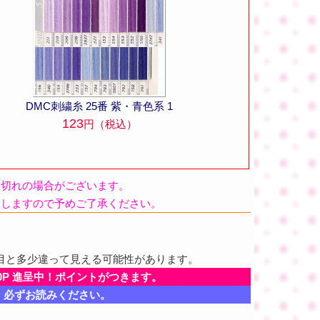
DMC刺繍糸 25番 紫・青色系 1
123
円（税込）
品切れの場合がございます。
たしますので予めご了承ください。
目と多少違って見える可能性があります。
0P 進呈中！ポイントがつきます。
、必ずお読みください。