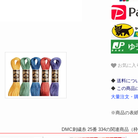
お気に入
◆
送料につ
◆
この商品
大量注文・購
※商品の表
DMC刺繍糸 25番 334の関連商品（