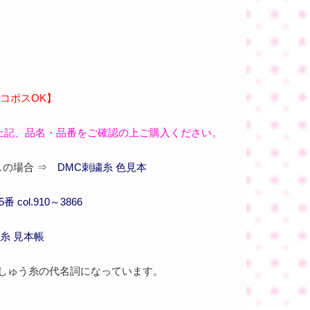
コポスOK】
上記、品名・品番をご確認の上ご購入ください。
の場合 ⇒
DMC刺繍糸 色見本
 col.910～3866
糸 見本帳
刺しゅう糸の代名詞になっています。