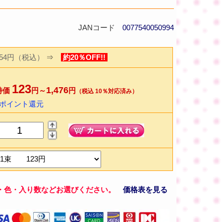
JANコード
0077540050994
154円（税込）
⇒
約20％OFF!!
123
1,476
特価
円～
円
（税込 10％対応済み）
2ポイント還元
・色・入り数などお選びください。
価格表を見る