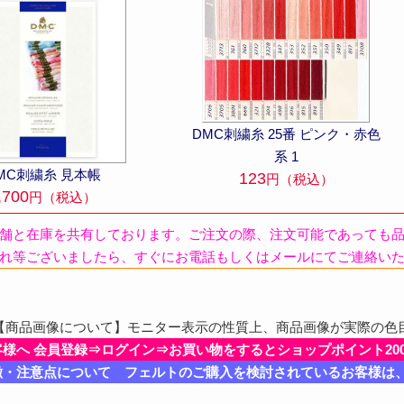
DMC刺繍糸 25番 ピンク・赤色
系 1
MC刺繍糸 見本帳
123
円（税込）
,700
円（税込）
舗と在庫を共有しております。ご注文の際、注文可能であっても
れ等ございましたら、すぐにお電話もしくはメールにてご連絡い
商品画像について】モニター表示の性質上、商品画像が実際の色
客様へ 会員登録⇒ログイン⇒お買い物をするとショップポイント20
徴・注意点について フェルトのご購入を検討されているお客様は