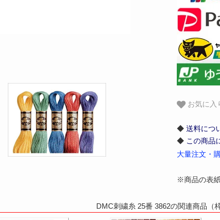
お気に入
◆
送料につ
◆
この商品
大量注文・購
※商品の表
DMC刺繍糸 25番 3862の関連商品（