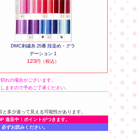
DMC刺繍糸 25番 段染め・グラ
デーション 1
123
円（税込）
品切れの場合がございます。
たしますので予めご了承ください。
目と多少違って見える可能性があります。
0P 進呈中！ポイントがつきます。
、必ずお読みください。