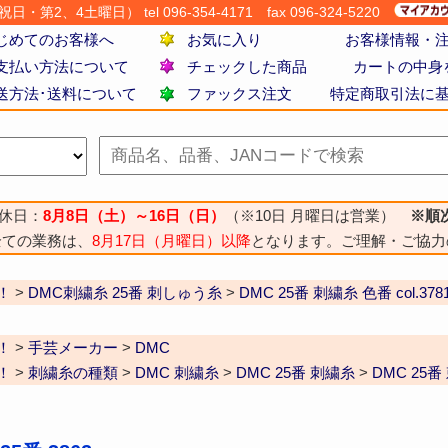
・第2、4土曜日） tel 096-354-4171
fax 096-324-5220
じめてのお客様へ
お気に入り
お客様情報・
支払い方法について
チェックした商品
カートの中身
送方法･送料について
ファックス注文
特定商取引法に
休日：
8月8日（土）～16日（日）
（※10日 月曜日は営業）
※順
全ての業務は、
8月17日（月曜日）以降
となります。ご理解・ご協力
！
>
DMC刺繍糸 25番 刺しゅう糸
>
DMC 25番 刺繍糸 色番 col.378
！
>
手芸メーカー
>
DMC
！
>
刺繍糸の種類
>
DMC 刺繍糸
>
DMC 25番 刺繍糸
>
DMC 25