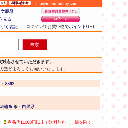
info@morio-hobby.com
注文履歴
を見る
ログイン後お買い物で
ポイント
GET
基づく表記
次対応させていただきます。
のほどよろしくお願いいたします。
1～3862
番 刺繍糸 茶・白黒系
商品代11000円以上で送料無料（一部を除く）