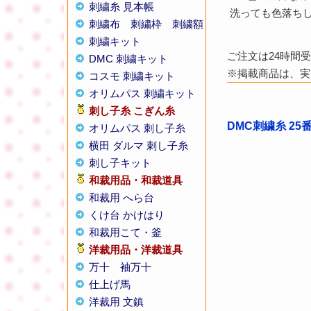
刺繍糸 見本帳
洗っても色落ち
刺繍布
刺繍枠
刺繍額
刺繍キット
ご注文は24時間
DMC 刺繍キット
※掲載商品は、実
コスモ 刺繍キット
オリムパス 刺繍キット
刺し子糸
こぎん糸
DMC刺繍糸 25
オリムパス 刺し子糸
横田 ダルマ 刺し子糸
刺し子キット
和裁用品・和裁道具
和裁用 へら台
くけ台 かけはり
和裁用こて・釜
洋裁用品・洋裁道具
万十
袖万十
仕上げ馬
洋裁用 文鎮