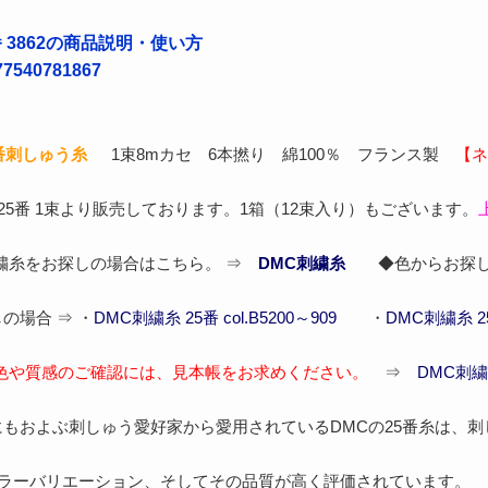
番 3862の商品説明・使い方
540781867
5番刺しゅう糸
1束8mカセ 6本撚り 綿100％ フランス製
【ネ
 25番 1束より販売しております。1箱（12束入り）もございます。
刺繍糸をお探しの場合はこちら。 ⇒
DMC刺繍糸
◆色からお探し
の場合 ⇒ ・
DMC刺繍糸 25番 col.B5200～909
・
DMC刺繍糸 25番
色や質感のご確認には、見本帳をお求めください。
⇒
DMC刺繍
もおよぶ刺しゅう愛好家から愛用されているDMCの25番糸は、
カラーバリエーション、そしてその品質が高く評価されています。