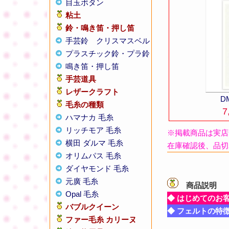
目玉ボタン
粘土
鈴・鳴き笛・押し笛
手芸鈴
クリスマスベル
プラスチック鈴・プラ鈴
鳴き笛・押し笛
手芸道具
レザークラフト
D
毛糸の種類
7
ハマナカ 毛糸
リッチモア 毛糸
※掲載商品は実店
横田 ダルマ 毛糸
在庫確認後、品切
オリムパス 毛糸
ダイヤモンド 毛糸
元廣 毛糸
商品説明
【
Opal 毛糸
◆ はじめてのお
バブルクイーン
◆ フェルトの特
ファー毛糸 カリーヌ