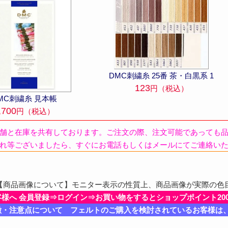
DMC刺繍糸 25番 茶・白黒系 1
123
円（税込）
MC刺繍糸 見本帳
,700
円（税込）
舗と在庫を共有しております。ご注文の際、注文可能であっても
れ等ございましたら、すぐにお電話もしくはメールにてご連絡い
商品画像について】モニター表示の性質上、商品画像が実際の色
客様へ 会員登録⇒ログイン⇒お買い物をするとショップポイント20
徴・注意点について フェルトのご購入を検討されているお客様は