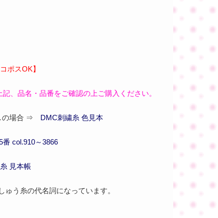
コポスOK】
上記、品名・品番をご確認の上ご購入ください。
の場合 ⇒
DMC刺繍糸 色見本
 col.910～3866
糸 見本帳
刺しゅう糸の代名詞になっています。