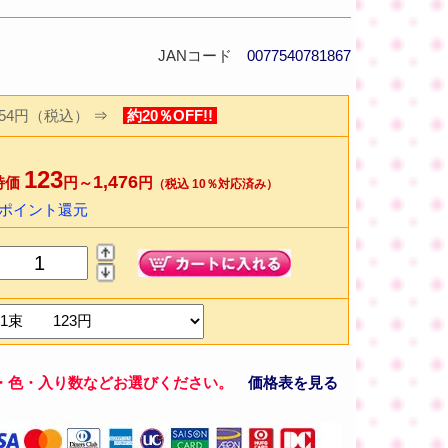
JANコード
0077540781867
154円（税込）
⇒
約20％OFF!!
123
1,476
特価
円～
円
（税込 10％対応済み）
2ポイント還元
・色・入り数などお選びください。
価格表を見る