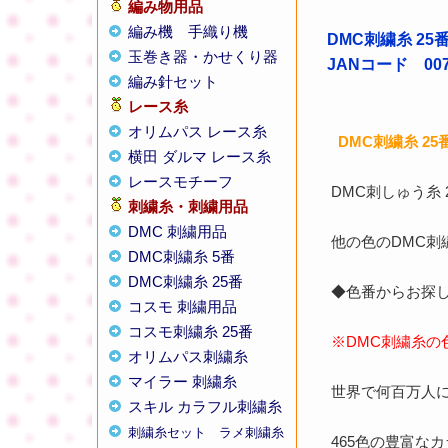
編み物用品
編み機
手織り機
DMC刺繍糸 25
玉巻き器・かせくり器
JANコード 0077
編み針セット
レース糸
オリムパス レース糸
DMC刺繍糸 2
横田 ダルマ レース糸
レースモチーフ
DMC刺しゅう糸
刺繍糸・刺繍用品
DMC 刺繍用品
他の色のDMC
DMC刺繍糸 5番
DMC刺繍糸 25番
◆色番からお探し
コスモ 刺繍用品
コスモ刺繍糸 25番
※DMC刺繍糸の
オリムパス刺繍糸
マイラー 刺繍糸
世界で何百万人に
スキル カラフル刺繍糸
刺繍糸セット
ラメ刺繍糸
465色の豊富な