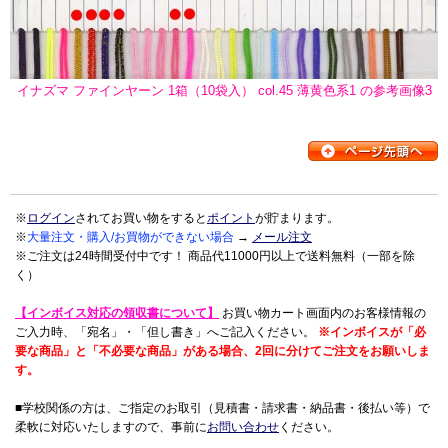
イナズマ ファインヤーン 1箱（10袋入） col.45 薄黄色系1 の参考画像3
※
ログイン
されてお買い物をすると
ポイント
が貯まります。
※
大量注文・購入/お買物ができない場合
→
メール注文
※ご注文は24時間受付中です！ 商品代11000円以上で送料無料（一部を除
く）
【インボイス対応の領収書について】
お買い物カート画面内のお客様情報の
ご入力時、「宛名」・「但し書き」へご記入ください。
※インボイスが「必
要な商品」と「不必要な商品」がある場合、2回に分けてご注文をお願いしま
す。
■学校関係の方は、ご指定のお取引（見積書・請求書・納品書・後払い等）で
柔軟に対応いたしますので、事前に
お問い合わせ
ください。