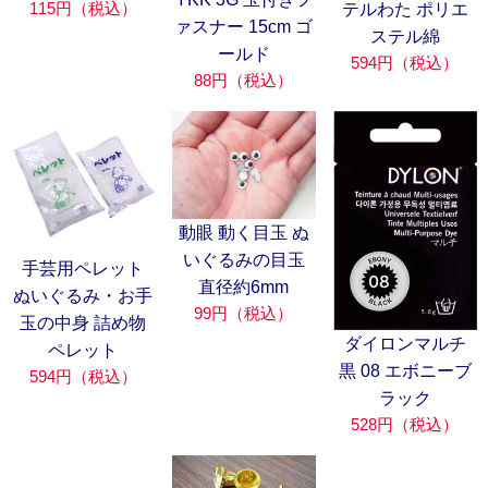
115円（税込）
テルわた ポリエ
ァスナー 15cm ゴ
ステル綿
ールド
594円（税込）
88円（税込）
動眼 動く目玉 ぬ
いぐるみの目玉
手芸用ペレット
直径約6mm
ぬいぐるみ・お手
99円（税込）
玉の中身 詰め物
ダイロンマルチ
ペレット
黒 08 エボニーブ
594円（税込）
ラック
528円（税込）