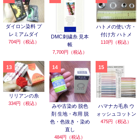
ダイロン染料 プ
ハトメの使い方・
レミアムダイ
付け方 ハトメ
DMC刺繍糸 見本
704円（税込）
110円（税込）
帳
7,700円（税込）
13
14
15
リリアンの糸
334円（税込）
みや古染め 脱色
ハマナカ毛糸 ウ
剤 生地・布用 脱
ォッシュコットン
475円（税込）
色・色抜き・染め
直し
484円（税込）