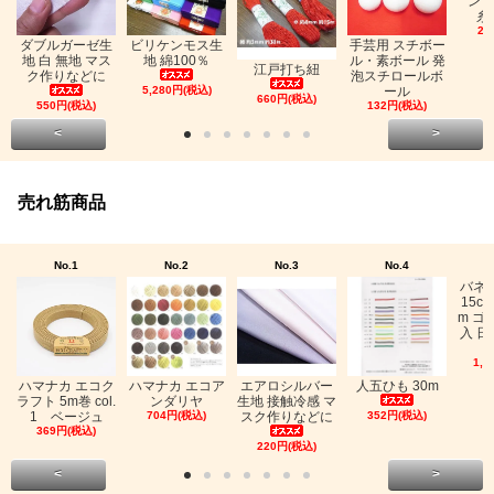
ン「
糸
26
ビリケンモス生
ダブルガーゼ生
手芸用 スチボー
地 綿100％
地 白 無地 マス
ル・素ボール 発
江戸打ち紐
ク作りなどに
泡スチロールボ
5,280円(税込)
ール
660円(税込)
550円(税込)
132円(税込)
<
>
売れ筋商品
No.1
No.2
No.3
No.4
バネ
15c
m ゴ
入 日
1,0
ハマナカ エコク
ハマナカ エコア
エアロシルバー
人五ひも 30m
ラフト 5m巻 col.
ンダリヤ
生地 接触冷感 マ
1 ベージュ
704円(税込)
スク作りなどに
352円(税込)
369円(税込)
220円(税込)
<
>