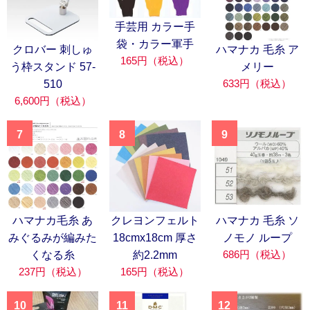
手芸用 カラー手
袋・カラー軍手
クロバー 刺しゅ
ハマナカ 毛糸 ア
165円（税込）
う枠スタンド 57-
メリー
633円（税込）
510
6,600円（税込）
7
8
9
ハマナカ毛糸 あ
クレヨンフェルト
ハマナカ 毛糸 ソ
みぐるみが編みた
18cmx18cm 厚さ
ノモノ ループ
686円（税込）
くなる糸
約2.2mm
237円（税込）
165円（税込）
10
11
12