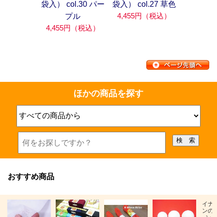
袋入） col.30 パー
袋入） col.27 草色
4,455円（税込）
プル
4,455円（税込）
ほかの商品を探す
おすすめ商品
イナ
ンの