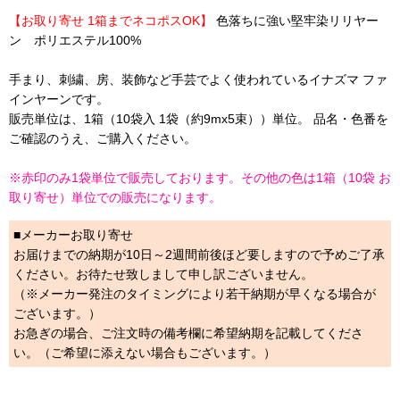
【お取り寄せ 1箱までネコポスOK】
色落ちに強い堅牢染リリヤー
ン ポリエステル100%
手まり、刺繍、房、装飾など手芸でよく使われているイナズマ ファ
インヤーンです。
販売単位は、1箱（10袋入 1袋（約9mx5束））単位。 品名・色番を
ご確認のうえ、ご購入ください。
※赤印のみ1袋単位で販売しております。その他の色は1箱（10袋 お
取り寄せ）単位での販売になります。
■メーカーお取り寄せ
お届けまでの納期が10日～2週間前後ほど要しますので予めご了承
ください。お待たせ致しまして申し訳ございません。
（※メーカー発注のタイミングにより若干納期が早くなる場合が
ございます。）
お急ぎの場合、ご注文時の備考欄に希望納期を記載してくださ
い。（ご希望に添えない場合もございます。）