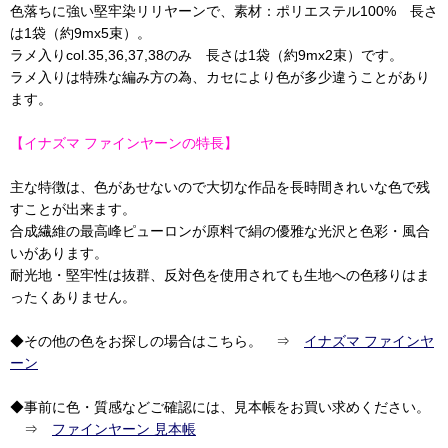
色落ちに強い堅牢染リリヤーンで、素材：ポリエステル100% 長さ
は1袋（約9mx5束）。
ラメ入りcol.35,36,37,38のみ 長さは1袋（約9mx2束）です。
ラメ入りは特殊な編み方の為、カセにより色が多少違うことがあり
ます。
【イナズマ ファインヤーンの特長】
主な特徴は、色があせないので大切な作品を長時間きれいな色で残
すことが出来ます。
合成繊維の最高峰ピューロンが原料で絹の優雅な光沢と色彩・風合
いがあります。
耐光地・堅牢性は抜群、反対色を使用されても生地への色移りはま
ったくありません。
◆その他の色をお探しの場合はこちら。 ⇒
イナズマ ファインヤ
ーン
◆事前に色・質感などご確認には、見本帳をお買い求めください。
⇒
ファインヤーン 見本帳