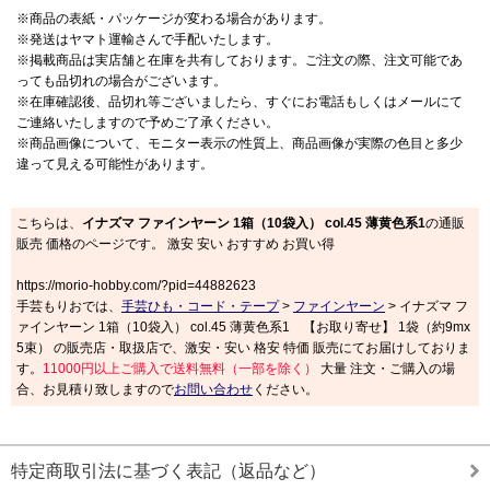
※商品の表紙・パッケージが変わる場合があります。
※発送はヤマト運輸さんで手配いたします。
※掲載商品は実店舗と在庫を共有しております。ご注文の際、注文可能であ
っても品切れの場合がございます。
※在庫確認後、品切れ等ございましたら、すぐにお電話もしくはメールにて
ご連絡いたしますので予めご了承ください。
※商品画像について、モニター表示の性質上、商品画像が実際の色目と多少
違って見える可能性があります。
こちらは、
イナズマ ファインヤーン 1箱（10袋入） col.45 薄黄色系1
の通販
販売 価格のページです。 激安 安い おすすめ お買い得
https://morio-hobby.com/?pid=44882623
手芸もりおでは、
手芸ひも・コード・テープ
>
ファインヤーン
> イナズマ フ
ァインヤーン 1箱（10袋入） col.45 薄黄色系1 【お取り寄せ】 1袋（約9mx
5束） の販売店・取扱店で、激安・安い 格安 特価 販売にてお届けしておりま
す。
11000円以上ご購入で送料無料（一部を除く）
大量 注文・ご購入の場
合、お見積り致しますので
お問い合わせ
ください。
特定商取引法に基づく表記（返品など）