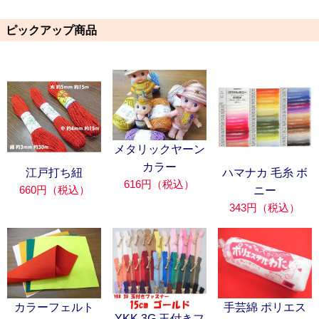
ピックアップ商品
メタリックヤーン
カラー
江戸打ち紐
ハマナカ 毛糸 ボ
616円（税込）
660円（税込）
ニー
343円（税込）
カラーフェルト
手芸綿 ポリエス
YKK 3G 玉付きフ