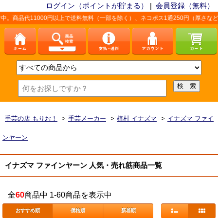
ログイン（ポイントが貯まる）
|
会員登録（無料）
代11000円以上で送料無料（一部を除く）、ネコポス1通250円（厚さなど条件
手芸の店 もりお！
>
手芸メーカー
>
植村 イナズマ
>
イナズマ ファイ
ンヤーン
イナズマ ファインヤーン 人気・売れ筋商品一覧
全
60
商品中 1-60商品を表示中
おすすめ順
価格順
新着順