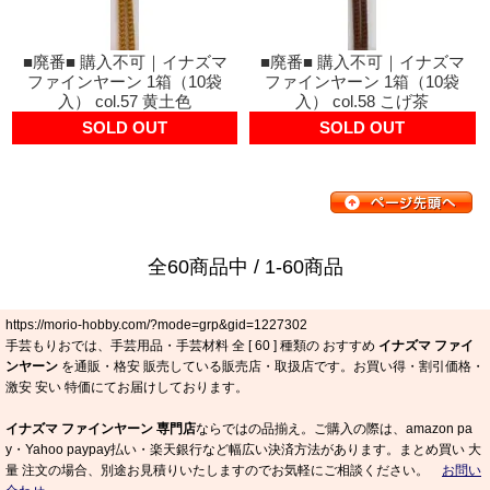
■廃番■ 購入不可｜イナズマ
■廃番■ 購入不可｜イナズマ
ファインヤーン 1箱（10袋
ファインヤーン 1箱（10袋
入） col.57 黄土色
入） col.58 こげ茶
SOLD OUT
SOLD OUT
全60商品中 / 1-60商品
https://morio-hobby.com/?mode=grp&gid=1227302
手芸もりおでは、手芸用品・手芸材料 全 [
60
] 種類の おすすめ
イナズマ ファイ
ンヤーン
を通販・格安 販売している販売店・取扱店です。お買い得・割引価格・
激安 安い 特価にてお届けしております。
イナズマ ファインヤーン 専門店
ならではの品揃え。ご購入の際は、amazon pa
y・Yahoo paypay払い・楽天銀行など幅広い決済方法があります。まとめ買い 大
量 注文の場合、別途お見積りいたしますのでお気軽にご相談ください。
お問い