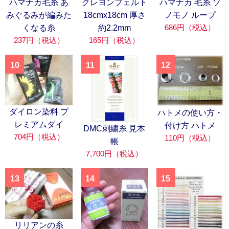
ハマナカ毛糸 あ
クレヨンフェルト
ハマナカ 毛糸 ソ
みぐるみが編みた
18cmx18cm 厚さ
ノモノ ループ
686円（税込）
くなる糸
約2.2mm
237円（税込）
165円（税込）
10
11
12
ダイロン染料 プ
ハトメの使い方・
レミアムダイ
付け方 ハトメ
DMC刺繍糸 見本
704円（税込）
110円（税込）
帳
7,700円（税込）
13
14
15
リリアンの糸