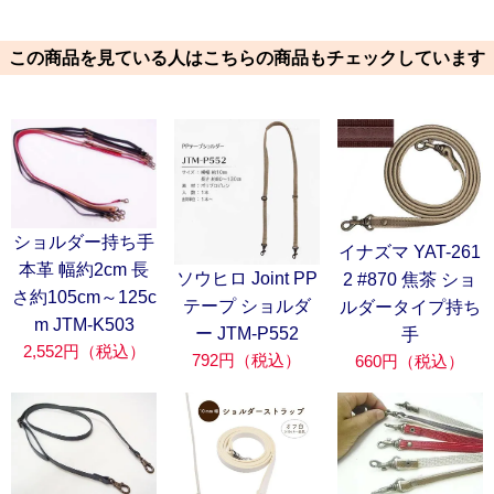
この商品を見ている人はこちらの商品もチェックしています
ショルダー持ち手
イナズマ YAT-261
本革 幅約2cm 長
ソウヒロ Joint PP
2 #870 焦茶 ショ
さ約105cm～125c
テープ ショルダ
ルダータイプ持ち
m JTM-K503
ー JTM-P552
手
2,552円（税込）
792円（税込）
660円（税込）