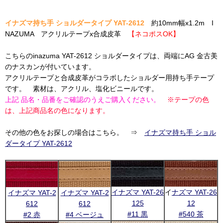
イナズマ持ち手 ショルダータイプ YAT-2612
約10mm幅x1.2m I
NAZUMA アクリルテープx合成皮革
【ネコポスOK】
こちらのinazuma YAT-2612 ショルダータイプは、両端にAG 金古美
のナスカンが付いています。
アクリルテープと合成皮革がコラボしたショルダー用持ち手テープ
です。 素材は、アクリル、塩化ビニールです。
上記 品名・品番をご確認のうえご購入ください。
※テープの色
は、上記商品名の色になります。
その他の色をお探しの場合はこちら。 ⇒
イナズマ持ち手 ショル
ダータイプ YAT-2612
イナズマ YAT-26
イ
ナズマ YAT-26
イナズマ YAT-2
イナズマ YAT-2
125
12
612
612
#11 黒
#540 茶
#2 赤
#4 ベージュ