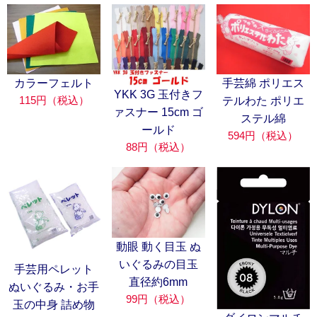
カラーフェルト
手芸綿 ポリエス
YKK 3G 玉付きフ
115円（税込）
テルわた ポリエ
ァスナー 15cm ゴ
ステル綿
ールド
594円（税込）
88円（税込）
動眼 動く目玉 ぬ
いぐるみの目玉
手芸用ペレット
直径約6mm
ぬいぐるみ・お手
99円（税込）
玉の中身 詰め物