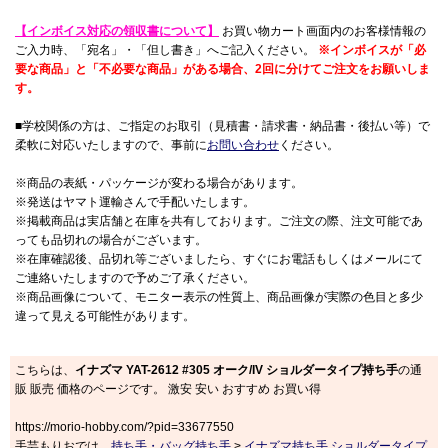
【インボイス対応の領収書について】
お買い物カート画面内のお客様情報の
ご入力時、「宛名」・「但し書き」へご記入ください。
※インボイスが「必
要な商品」と「不必要な商品」がある場合、2回に分けてご注文をお願いしま
す。
■学校関係の方は、ご指定のお取引（見積書・請求書・納品書・後払い等）で
柔軟に対応いたしますので、事前に
お問い合わせ
ください。
※商品の表紙・パッケージが変わる場合があります。
※発送はヤマト運輸さんで手配いたします。
※掲載商品は実店舗と在庫を共有しております。ご注文の際、注文可能であ
っても品切れの場合がございます。
※在庫確認後、品切れ等ございましたら、すぐにお電話もしくはメールにて
ご連絡いたしますので予めご了承ください。
※商品画像について、モニター表示の性質上、商品画像が実際の色目と多少
違って見える可能性があります。
こちらは、
イナズマ YAT-2612 #305 オーク/IV ショルダータイプ持ち手
の通
販 販売 価格のページです。 激安 安い おすすめ お買い得
https://morio-hobby.com/?pid=33677550
手芸もりおでは、
持ち手・バッグ持ち手
>
イナズマ持ち手 ショルダータイプ