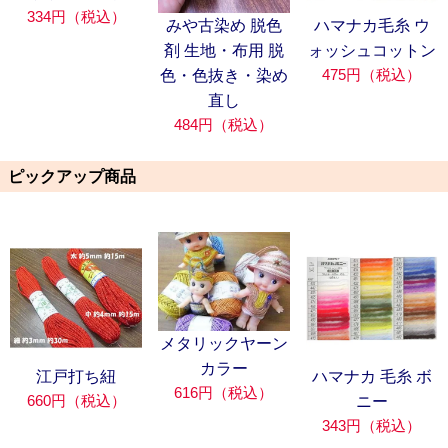
334円（税込）
みや古染め 脱色
ハマナカ毛糸 ウ
剤 生地・布用 脱
ォッシュコットン
475円（税込）
色・色抜き・染め
直し
484円（税込）
ピックアップ商品
メタリックヤーン
カラー
江戸打ち紐
ハマナカ 毛糸 ボ
616円（税込）
660円（税込）
ニー
343円（税込）