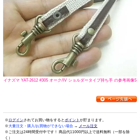
イナズマ YAT-2612 #305 オーク/IV ショルダータイプ持ち手 の参考画像5
※
ログイン
されてお買い物をすると
ポイント
が貯まります。
※
大量注文・購入/お買物ができない場合
→
メール注文
※ご注文は24時間受付中です！ 商品代11000円以上で送料無料（一部を除
く）