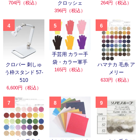
704円（税込）
264円（税込）
クロッシェ
396円（税込）
4
5
6
手芸用 カラー手
袋・カラー軍手
クロバー 刺しゅ
ハマナカ 毛糸 ア
165円（税込）
う枠スタンド 57-
メリー
633円（税込）
510
6,600円（税込）
7
8
9