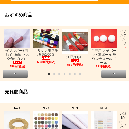
おすすめ商品
イナ
ンの
ン「
糸
26
ビリケンモス生
ダブルガーゼ生
手芸用 スチボー
地 綿100％
地 白 無地 マス
ル・素ボール 発
江戸打ち紐
ク作りなどに
泡スチロールボ
5,280円(税込)
ール
660円(税込)
550円(税込)
132円(税込)
<
>
売れ筋商品
No.1
No.2
No.3
No.4
バネ
15c
m ゴ
入 日