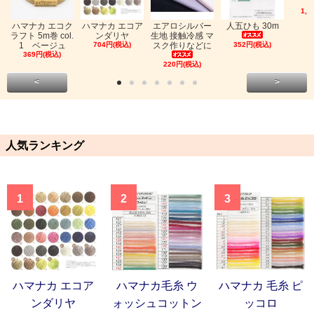
1,0
ハマナカ エコク
ハマナカ エコア
エアロシルバー
人五ひも 30m
ラフト 5m巻 col.
ンダリヤ
生地 接触冷感 マ
1 ベージュ
704円(税込)
スク作りなどに
352円(税込)
369円(税込)
220円(税込)
<
>
人気ランキング
1
2
3
ハマナカ エコア
ハマナカ毛糸 ウ
ハマナカ 毛糸 ピ
ンダリヤ
ォッシュコットン
ッコロ