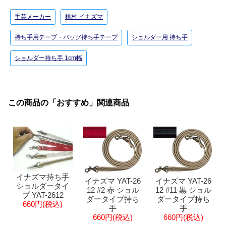
手芸メーカー
植村 イナズマ
持ち手用テープ・バッグ持ち手テープ
ショルダー用 持ち手
ショルダー持ち手 1cm幅
この商品の「おすすめ」関連商品
イナズマ持ち手
イナズマ YAT-26
イナズマ YAT-26
ショルダータイ
12 #2 赤 ショル
12 #11 黒 ショル
プ YAT-2612
ダータイプ持ち
ダータイプ持ち
660円(税込)
手
手
660円(税込)
660円(税込)