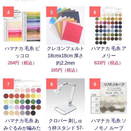
4
5
6
ハマナカ 毛糸 ピ
クレヨンフェルト
ハマナカ 毛糸 ア
ッコロ
18cmx18cm 厚さ
メリー
264円（税込）
633円（税込）
約2.2mm
165円（税込）
7
8
9
ハマナカ毛糸 あ
クロバー 刺しゅ
ハマナカ 毛糸 ソ
みぐるみが編みた
う枠スタンド 57-
ノモノ ループ