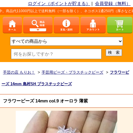
ログイン（ポイントが貯まる）
|
会員登録（無料）
0円以上で送料無料（一部を除く）、ネコポス1通250円（厚さなど条件あり）。詳
手芸の店 もりお！
>
手芸用ビーズ・プラスチックビーズ
>
フラワービ
ーズ 14mm 島村SH プラスチックビーズ
フラワービーズ 14mm col.9 オーロラ 薄紫