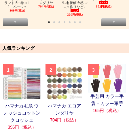
ラフト 5m巻 col.
ンダリヤ
生地 接触冷感 マ
1 ベージュ
704円(税込)
スク作りなどに
352円(税込)
369円(税込)
220円(税込)
<
>
人気ランキング
1
2
3
手芸用 カラー手
袋・カラー軍手
ハマナカ毛糸 ウ
ハマナカ エコア
165円（税込）
ォッシュコットン
ンダリヤ
704円（税込）
クロッシェ
396円（税込）