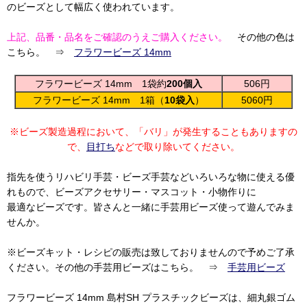
のビーズとして幅広く使われています。
上記、品番・品名をご確認のうえご購入ください。
その他の色は
こちら。 ⇒
フラワービーズ 14mm
フラワービーズ 14mm 1袋約
200個入
506円
フラワービーズ 14mm 1箱（
10袋入
）
5060円
※ビーズ製造過程において、「バリ」が発生することもありますの
で、
目打ち
などで取り除いてください。
指先を使うリハビリ手芸・ビーズ手芸などいろいろな物に使える優
れもので、ビーズアクセサリー・マスコット・小物作りに
最適なビーズです。皆さんと一緒に手芸用ビーズ使って遊んでみま
せんか。
※ビーズキット・レシピの販売は致しておりませんので予めご了承
ください。その他の手芸用ビーズはこちら。 ⇒
手芸用ビーズ
フラワービーズ 14mm 島村SH プラスチックビーズは、細丸銀ゴム