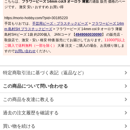
こちらは、
フラワービーズ 14mm col.9 オーロラ 薄紫
の通販 販売 価格のペー
ジです。 激安 安い おすすめ お買い得
https://morio-hobby.com/?pid=30185220
手芸もりおでは、
手芸用ビーズ・プラスチックビーズ
>
フラワービーズ 14m
m 島村SH プラスチックビーズ
> フラワービーズ 14mm col.9 オーロラ 薄紫
島村SHビーズ 1袋 約200個入 JANコード 【
4949060030090
】 の販売店・
取扱店で、激安・安い 格安 特価 販売にてお届けしております。
11000円以上
ご購入で送料無料（一部を除く）
大量 注文・ご購入の場合、お見積り致しま
すので
お問い合わせ
ください。
特定商取引法に基づく表記（返品など）
この商品について問い合わせる
この商品を友達に教える
過去の注文履歴を確認する
買い物を続ける