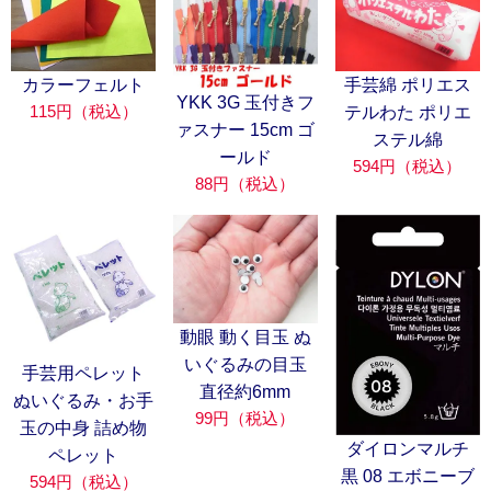
カラーフェルト
手芸綿 ポリエス
YKK 3G 玉付きフ
115円（税込）
テルわた ポリエ
ァスナー 15cm ゴ
ステル綿
ールド
594円（税込）
88円（税込）
動眼 動く目玉 ぬ
いぐるみの目玉
手芸用ペレット
直径約6mm
ぬいぐるみ・お手
99円（税込）
玉の中身 詰め物
ダイロンマルチ
ペレット
黒 08 エボニーブ
594円（税込）