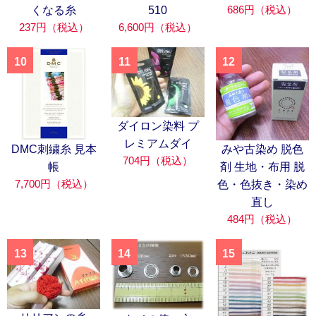
686円（税込）
くなる糸
510
237円（税込）
6,600円（税込）
10
11
12
ダイロン染料 プ
レミアムダイ
DMC刺繍糸 見本
みや古染め 脱色
704円（税込）
帳
剤 生地・布用 脱
7,700円（税込）
色・色抜き・染め
直し
484円（税込）
13
14
15