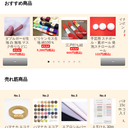
おすすめ商品
イナ
ンの
ン「
糸
26
ビリケンモス生
ダブルガーゼ生
手芸用 スチボー
地 綿100％
地 白 無地 マス
ル・素ボール 発
江戸打ち紐
ク作りなどに
泡スチロールボ
5,280円(税込)
ール
660円(税込)
550円(税込)
132円(税込)
<
>
売れ筋商品
No.1
No.2
No.3
No.4
バネ
15c
m ゴ
入 日
1,0
ハマナカ エコク
ハマナカ エコア
エアロシルバー
人五ひも 30m