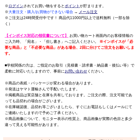
※
ログイン
されてお買い物をすると
ポイント
が貯まります。
※
大量注文・購入/お買物ができない場合
→
メール注文
※ご注文は24時間受付中です！ 商品代11000円以上で送料無料（一部を除
く）
【インボイス対応の領収書について】
お買い物カート画面内のお客様情報の
ご入力時、「宛名」・「但し書き」へご記入ください。
※インボイスが「必
要な商品」と「不必要な商品」がある場合、2回に分けてご注文をお願いしま
す。
■学校関係の方は、ご指定のお取引（見積書・請求書・納品書・後払い等）で
柔軟に対応いたしますので、事前に
お問い合わせ
ください。
※商品の表紙・パッケージが変わる場合があります。
※発送はヤマト運輸さんで手配いたします。
※掲載商品は実店舗と在庫を共有しております。ご注文の際、注文可能であ
っても品切れの場合がございます。
※在庫確認後、品切れ等ございましたら、すぐにお電話もしくはメールにて
ご連絡いたしますので予めご了承ください。
※商品画像について、モニター表示の性質上、商品画像が実際の色目と多少
違って見える可能性があります。