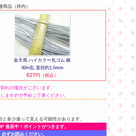
連商品（枠内）
金天馬 ハイカラー丸ゴム 銀
30m乱 直径約1.5mm
627
円（税込）
品切れの場合がございます。
たしますので予めご了承ください。
目と多少違って見える可能性があります。
0P 進呈中！ポイントがつきます。
、必ずお読みください。