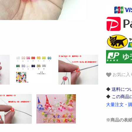
お気に入
◆
送料につ
◆
この商品
大量注文・購
※商品の表