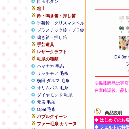
目玉ボタン
粘土
鈴・鳴き笛・押し笛
手芸鈴
クリスマスベル
プラスチック鈴・プラ鈴
鳴き笛・押し笛
手芸道具
レザークラフト
DX 8
毛糸の種類
ハマナカ 毛糸
リッチモア 毛糸
横田 ダルマ 毛糸
※掲載商品は実店
オリムパス 毛糸
在庫確認後、品切
ダイヤモンド 毛糸
元廣 毛糸
Opal 毛糸
商品説明
【
バブルクイーン
◆ はじめてのお
ファー毛糸 カリーヌ
◆ フェルトの特