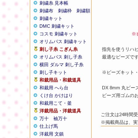
刺繍糸 見本帳
刺繍布
刺繍枠
刺繍額
刺繍キット
DMC 刺繍キット
コスモ 刺繍キット
※
オリムパス 刺繍キット
刺し子糸
こぎん糸
指先を使うリハ
オリムパス 刺し子糸
最適なビーズで
横田 ダルマ 刺し子糸
刺し子キット
※ビーズキット
和裁用品・和裁道具
和裁用 へら台
DX 8mm 丸ビ
くけ台 かけはり
ビーズ用ゴムの
和裁用こて・釜
洋裁用品・洋裁道具
ご注文は24時間
万十
袖万十
※掲載商品は、実
仕上げ馬
洋裁用 文鎮