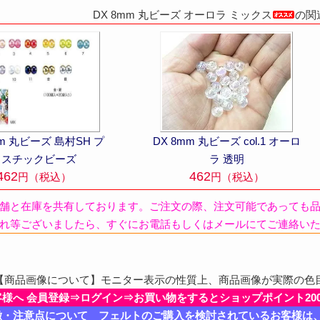
DX 8mm 丸ビーズ オーロラ ミックス
の関
mm 丸ビーズ 島村SH プ
DX 8mm 丸ビーズ col.1 オーロ
ラスチックビーズ
ラ 透明
462
462
円（税込）
円（税込）
舗と在庫を共有しております。ご注文の際、注文可能であっても
れ等ございましたら、すぐにお電話もしくはメールにてご連絡い
商品画像について】モニター表示の性質上、商品画像が実際の色
客様へ 会員登録⇒ログイン⇒お買い物をするとショップポイント20
徴・注意点について フェルトのご購入を検討されているお客様は