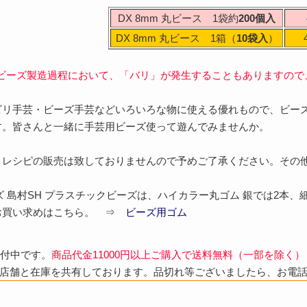
DX 8mm 丸ビース 1袋約
200個入
DX 8mm 丸ビース 1箱（
10袋入
）
ビーズ製造過程において、「バリ」が発生することもありますので
ビリ手芸・ビーズ手芸などいろいろな物に使える優れもので、ビー
す。皆さんと一緒に手芸用ビーズ使って遊んでみませんか。
・レシピの販売は致しておりませんので予めご了承ください。そ
ーズ 島村SH プラスチックビーズは、ハイカラー丸ゴム 銀では2本、
お買い求めはこちら。 ⇒
ビーズ用ゴム
受付中です。
商品代金11000円以上ご購入で送料無料（一部を除く）
店舗と在庫を共有しております。品切れ等ございましたら、お電