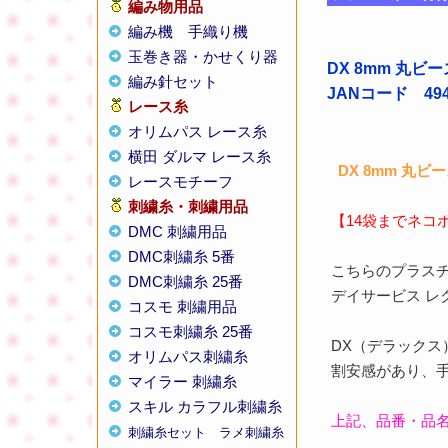
編み物用品
編み機
手織り機
玉巻き器・かせくり器
DX 8mm 丸
編み針セット
JANコード 4949
レース糸
オリムパス レース糸
横田 ダルマ レース糸
DX 8mm 丸ビ
レースモチーフ
刺繍糸・刺繍用品
【14袋までネコ
DMC 刺繍用品
DMC刺繍糸 5番
こちらのプラスチ
DMC刺繍糸 25番
デイサービス 
コスモ 刺繍用品
コスモ刺繍糸 25番
DX（デラック
オリムパス刺繍糸
割安感があり、
マイラー 刺繍糸
スキル カラフル刺繍糸
上記、品番・品
刺繍糸セット
ラメ刺繍糸