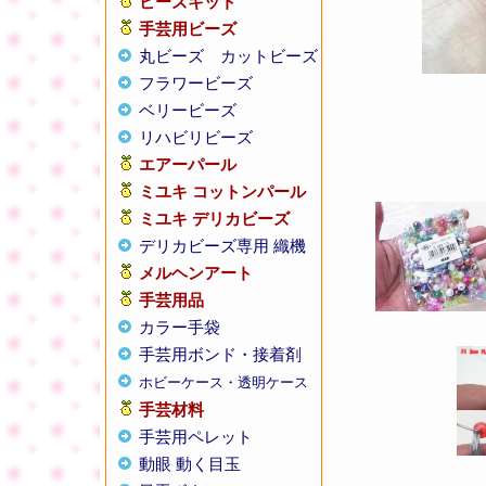
ビーズキット
手芸用ビーズ
丸ビーズ
カットビーズ
フラワービーズ
ベリービーズ
リハビリビーズ
エアーパール
ミユキ コットンパール
ミユキ デリカビーズ
デリカビーズ専用 織機
メルヘンアート
手芸用品
カラー手袋
手芸用ボンド・接着剤
ホビーケース・透明ケース
手芸材料
手芸用ペレット
動眼 動く目玉