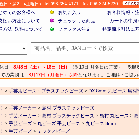
・第2、4土曜日） tel 096-354-4171
fax 096-324-5220
じめてのお客様へ
お気に入り
お客様情報・
支払い方法について
チェックした商品
カートの中身
送方法･送料について
ファックス注文
特定商取引法に
休日：
8月8日（土）～16日（日）
（※10日 月曜日は営業）
※順
全ての業務は、
8月17日（月曜日）以降
となります。ご理解・ご協力
！
>
手芸用ビーズ・プラスチックビーズ
>
DX 8mm 丸ビーズ 島
！
>
手芸メーカー
>
島村 プラスチックビーズ
！
>
手芸メーカー
>
島村 プラスチックビーズ
>
島村 丸ビーズ
>
島
！
>
手芸ビーズ
>
丸ビーズ 手芸ビーズ
>
丸ビーズ 8mm
！
>
手芸ビーズ
>
ミックスビーズ