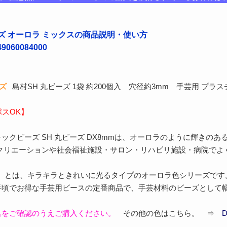
ビーズ オーロラ ミックスの商品説明・使い方
060084000
ーズ
島村SH 丸ビーズ 1袋 約200個入 穴径約3mm 手芸用 プラ
ポスOK】
ックビーズ SH 丸ビーズ DX8mmは、オーロラのように輝きのあ
レクリエーションや社会福祉施設・サロン・リハビリ施設・病院でよ
ス）とは、キラキラときれいに光るタイプのオーロラ色シリーズです
手頃でお得な手芸用ビースの定番商品で、手芸材料のビーズとして
名をご確認のうえご購入ください。
その他の色はこちら。 ⇒