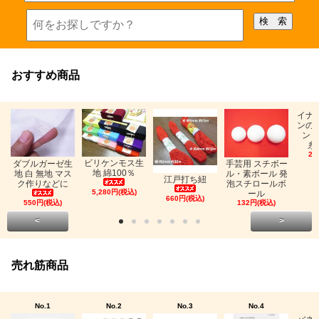
おすすめ商品
イナ
ンの
ン「
糸
26
ビリケンモス生
ダブルガーゼ生
手芸用 スチボー
地 綿100％
地 白 無地 マス
ル・素ボール 発
江戸打ち紐
ク作りなどに
泡スチロールボ
5,280円(税込)
ール
660円(税込)
550円(税込)
132円(税込)
<
>
売れ筋商品
No.1
No.2
No.3
No.4