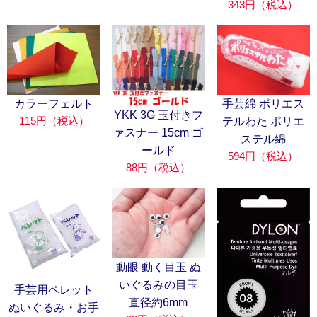
343円（税込）
カラーフェルト
手芸綿 ポリエス
YKK 3G 玉付きフ
115円（税込）
テルわた ポリエ
ァスナー 15cm ゴ
ステル綿
ールド
594円（税込）
88円（税込）
動眼 動く目玉 ぬ
いぐるみの目玉
手芸用ペレット
直径約6mm
ぬいぐるみ・お手