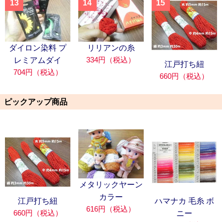
13
14
15
ダイロン染料 プ
リリアンの糸
334円（税込）
レミアムダイ
江戸打ち紐
704円（税込）
660円（税込）
ピックアップ商品
メタリックヤーン
カラー
江戸打ち紐
ハマナカ 毛糸 ボ
616円（税込）
660円（税込）
ニー