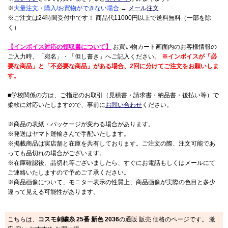
※
大量注文・購入/お買物ができない場合
→
メール注文
※ご注文は24時間受付中です！ 商品代11000円以上で送料無料（一部を除
く）
【インボイス対応の領収書について】
お買い物カート画面内のお客様情報の
ご入力時、「宛名」・「但し書き」へご記入ください。
※インボイスが「必
要な商品」と「不必要な商品」がある場合、2回に分けてご注文をお願いしま
す。
■学校関係の方は、ご指定のお取引（見積書・請求書・納品書・後払い等）で
柔軟に対応いたしますので、事前に
お問い合わせ
ください。
※商品の表紙・パッケージが変わる場合があります。
※発送はヤマト運輸さんで手配いたします。
※掲載商品は実店舗と在庫を共有しております。ご注文の際、注文可能であ
っても品切れの場合がございます。
※在庫確認後、品切れ等ございましたら、すぐにお電話もしくはメールにて
ご連絡いたしますので予めご了承ください。
※商品画像について、モニター表示の性質上、商品画像が実際の色目と多少
違って見える可能性があります。
こちらは、
コスモ刺繍糸 25番 新色 2036
の通販 販売 価格のページです。 激