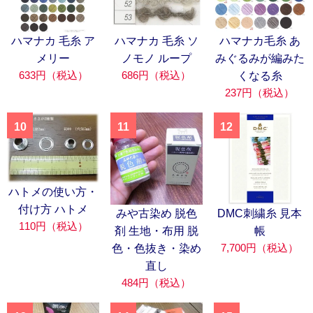
ハマナカ 毛糸 ア
ハマナカ 毛糸 ソ
ハマナカ毛糸 あ
メリー
ノモノ ループ
みぐるみが編みた
633円（税込）
686円（税込）
くなる糸
237円（税込）
10
11
12
ハトメの使い方・
付け方 ハトメ
みや古染め 脱色
DMC刺繍糸 見本
110円（税込）
剤 生地・布用 脱
帳
7,700円（税込）
色・色抜き・染め
直し
484円（税込）