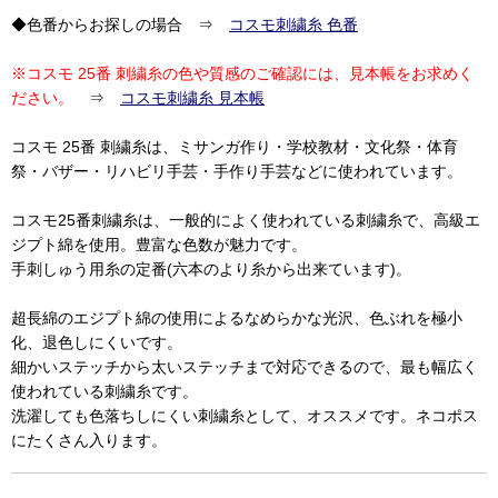
◆色番からお探しの場合 ⇒
コスモ刺繍糸 色番
※コスモ 25番 刺繍糸の色や質感のご確認には、見本帳をお求めく
ださい。
⇒
コスモ刺繍糸 見本帳
コスモ 25番 刺繍糸は、ミサンガ作り・学校教材・文化祭・体育
祭・バザー・リハビリ手芸・手作り手芸などに使われています。
コスモ25番刺繍糸は、一般的によく使われている刺繍糸で、高級エ
ジプト綿を使用。豊富な色数が魅力です。
手刺しゅう用糸の定番(六本のより糸から出来ています)。
超長綿のエジプト綿の使用によるなめらかな光沢、色ぶれを極小
化、退色しにくいです。
細かいステッチから太いステッチまで対応できるので、最も幅広く
使われている刺繍糸です。
洗濯しても色落ちしにくい刺繍糸として、オススメです。ネコポス
にたくさん入ります。