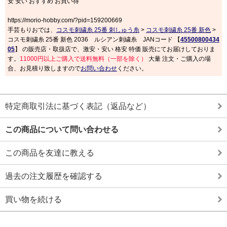
安 安い おすすめ お買い得
https://morio-hobby.com/?pid=159200669
手芸もりおでは、
コスモ刺繍糸 25番 刺しゅう糸
>
コスモ刺繍糸 25番 新色
>
コスモ刺繍糸 25番 新色 2036 ルシアン刺繍糸 JANコード 【
45500800434
05
】 の販売店・取扱店で、激安・安い 格安 特価 販売にてお届けしておりま
す。
11000円以上ご購入で送料無料（一部を除く）
大量 注文・ご購入の場
合、お見積り致しますので
お問い合わせ
ください。
特定商取引法に基づく表記（返品など）
この商品について問い合わせる
この商品を友達に教える
過去の注文履歴を確認する
買い物を続ける