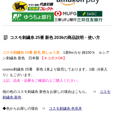
コスモ刺繍糸 25番 新色 2036の商品説明・使い方
コスモ刺繍糸 25番 新色 刺しゅう糸
1束8mカセ 綿100％ ルシア
ン刺繍糸 新色 日本製
【ネコポスOK】
cosmo刺繍糸 25番 新色 1束より販売しております。1箱（6束入
り）もございます。
上記、品名・品番をご確認の上ご購入ください。
他の色のコスモ刺繍糸 新色をお探しの場合はこちら。 ⇒
コスモ
刺繍糸 新色
◆色からお探しの場合 ⇒
コスモ刺繍糸 色見本