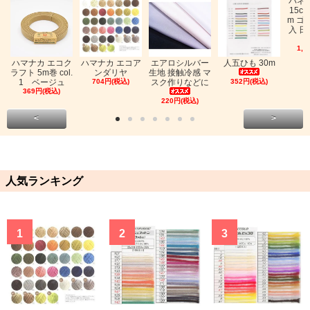
バネ
15c
m ゴ
入 日
1,0
ハマナカ エコク
ハマナカ エコア
エアロシルバー
人五ひも 30m
ラフト 5m巻 col.
ンダリヤ
生地 接触冷感 マ
1 ベージュ
704円(税込)
スク作りなどに
352円(税込)
369円(税込)
220円(税込)
<
>
人気ランキング
1
2
3