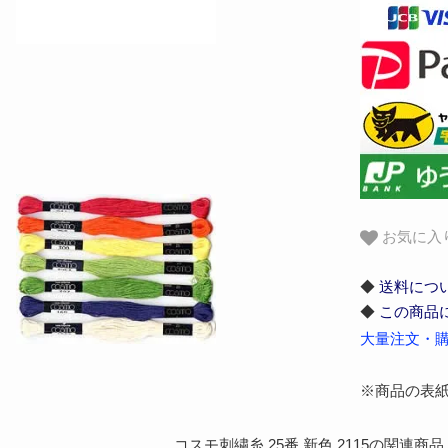
お気に入
◆
送料につ
◆
この商品
大量注文・購
※商品の表
コスモ刺繍糸 25番 新色 2115の関連商