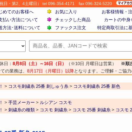
・第2、4土曜日） tel 096-354-4171
fax 096-324-5220
じめてのお客様へ
お気に入り
お客様情報・
支払い方法について
チェックした商品
カートの中身
送方法･送料について
ファックス注文
特定商取引法に
休日：
8月8日（土）～16日（日）
（※10日 月曜日は営業）
※順
全ての業務は、
8月17日（月曜日）以降
となります。ご理解・ご協力
！
>
コスモ刺繍糸 25番 刺しゅう糸
>
コスモ刺繍糸 25番 新色
！
>
手芸メーカー
>
ルシアン コスモ
！
>
刺繍糸の種類
>
コスモ 刺繍糸
>
コスモ 25番 刺繍糸
>
コスモ 