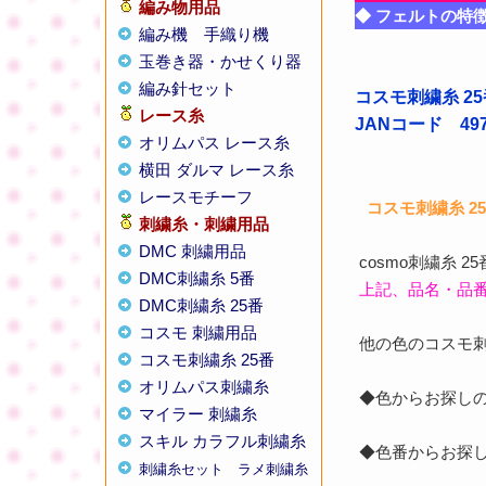
編み物用品
◆ フェルトの特
編み機
手織り機
玉巻き器・かせくり器
編み針セット
コスモ刺繍糸 25
レース糸
JANコード 4975
オリムパス レース糸
横田 ダルマ レース糸
レースモチーフ
コスモ刺繍糸 2
刺繍糸・刺繍用品
DMC 刺繍用品
cosmo刺繍糸 
DMC刺繍糸 5番
上記、品名・品
DMC刺繍糸 25番
コスモ 刺繍用品
他の色のコスモ
コスモ刺繍糸 25番
オリムパス刺繍糸
◆色からお探し
マイラー 刺繍糸
スキル カラフル刺繍糸
◆色番からお探
刺繍糸セット
ラメ刺繍糸