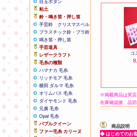
目玉ボタン
粘土
鈴・鳴き笛・押し笛
手芸鈴
クリスマスベル
プラスチック鈴・プラ鈴
鳴き笛・押し笛
手芸道具
コ
レザークラフト
8
毛糸の種類
ハマナカ 毛糸
リッチモア 毛糸
横田 ダルマ 毛糸
オリムパス 毛糸
※掲載商品は実店
ダイヤモンド 毛糸
在庫確認後、品切
元廣 毛糸
Opal 毛糸
バブルクイーン
商品説明
【
ファー毛糸 カリーヌ
◆ はじめてのお