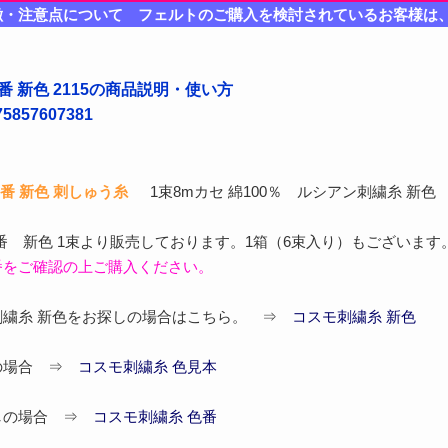
徴・注意点について フェルトのご購入を検討されているお客様は
番 新色 2115の商品説明・使い方
857607381
5番 新色 刺しゅう糸
1束8mカセ 綿100％ ルシアン刺繍糸 新色
25番 新色 1束より販売しております。1箱（6束入り）もございます
番をご確認の上ご購入ください。
刺繍糸 新色をお探しの場合はこちら。 ⇒
コスモ刺繍糸 新色
の場合 ⇒
コスモ刺繍糸 色見本
しの場合 ⇒
コスモ刺繍糸 色番