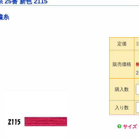
25番 新色 2115
繍糸
定価
販売価格
購入数
入り数
サイズ