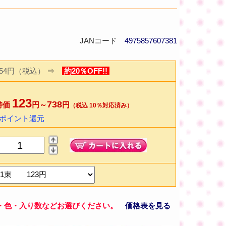
JANコード
4975857607381
154円（税込）
⇒
約20％OFF!!
123
738
特価
円～
円
（税込 10％対応済み）
2ポイント還元
・色・入り数などお選びください。
価格表を見る