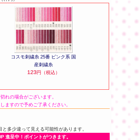
コスモ刺繍糸 25番 ピンク系 国
産刺繍糸
123
円（税込）
品切れの場合がございます。
たしますので予めご了承ください。
目と多少違って見える可能性があります。
0P 進呈中！ポイントがつきます。