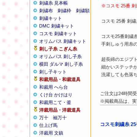
刺繍糸 見本帳
※コスモ 25番
刺繍布
刺繍枠
刺繍額
刺繍キット
コスモ 25番 
DMC 刺繍キット
コスモ 刺繍キット
コスモ25番刺
オリムパス 刺繍キット
手刺しゅう用糸の
刺し子糸
こぎん糸
オリムパス 刺し子糸
超長綿のエジプ
横田 ダルマ 刺し子糸
細かいステッチ
刺し子キット
洗濯しても色落
和裁用品・和裁道具
和裁用 へら台
ご注文は24時間
くけ台 かけはり
※掲載商品は、実
和裁用こて・釜
洋裁用品・洋裁道具
万十
袖万十
コスモ刺繍糸 25
仕上げ馬
洋裁用 文鎮