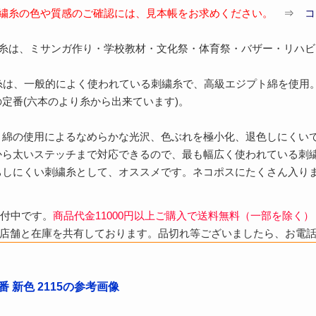
 刺繍糸の色や質感のご確認には、見本帳をお求めください。
⇒
コ
刺繍糸は、ミサンガ作り・学校教材・文化祭・体育祭・バザー・リハ
繍糸は、一般的によく使われている刺繍糸で、高級エジプト綿を使用
定番(六本のより糸から出来ています)。
ト綿の使用によるなめらかな光沢、色ぶれを極小化、退色しにくい
から太いステッチまで対応できるので、最も幅広く使われている刺
ちしにくい刺繍糸として、オススメです。ネコポスにたくさん入り
受付中です。
商品代金11000円以上ご購入で送料無料（一部を除く）
店舗と在庫を共有しております。品切れ等ございましたら、お電
番 新色 2115の参考画像