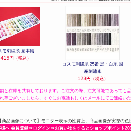
スモ刺繍糸 見本帳
,415
円（税込）
コスモ刺繍糸 25番 黒・白系 国
産刺繍糸
123
円（税込）
舗と在庫を共有しております。ご注文の際、注文可能であっても
れ等ございましたら、すぐにお電話もしくはメールにてご連絡い
商品画像について】モニター表示の性質上、商品画像が実際の色
客様へ 会員登録⇒ログイン⇒お買い物をするとショップポイント20