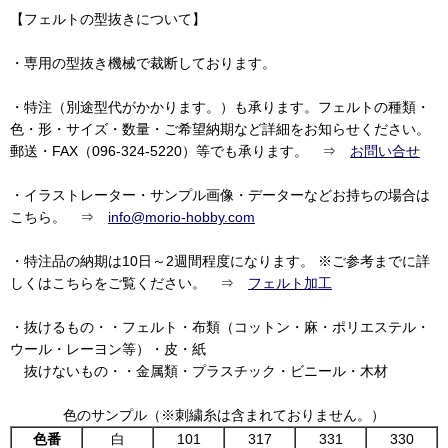
【フェルトの型抜きについて】
・専用の型抜き機械で裁断しております。
・特注（別途型代がかかります。）も承ります。フェルトの種類・
色・形・サイズ・数量・ご希望納期など詳細をお知らせください。
郵送・FAX（096-324-5220）等でも承ります。 ⇒
お問い合せ
・イラストレーター・サンプル画像・データーなどお持ちの場合は
こちら。 ⇒
info@morio-hobby.com
・特注品の納期は10日～2週間程度になります。 ※ご参考までに詳
しくはこちらをご覧ください。 ⇒
フェルト加工
・抜けるもの・・フェルト・布類（コットン・麻・ポリエステル・
ウール・レーヨン等）・皮・紙
抜けないもの・・金属類・プラスチック・ビニール・木材
色のサンプル（※刺繍糸は含まれておりません。）
色番
白
101
317
331
330