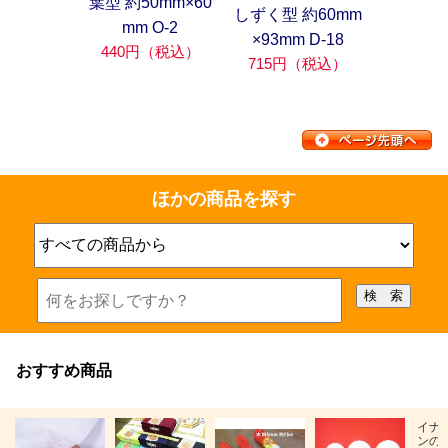
葉型 約50mm×60
しずく型 約60mm
mm O-2
×93mm D-18
440円（税込）
715円（税込）
ほかの商品を探す
おすすめ商品
イナ
ンの