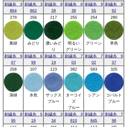
刺繍糸 3
刺繍糸 3
刺繍糸 8
刺繍糸 8
刺繍糸 9
刺繍糸 9
864
862
39
38
55
92
279
256
217
255
254
280
黄緑
みどり
濃いみど
明るい
グリーン
草色
り
グリーン
刺繍糸 9
刺繍糸 6
刺繍糸 3
刺繍糸 7
刺繍糸 7
刺繍糸 9
07
99
19
03
02
37
258
107
123
382
583
325
深緑
水色
サックス
ターコイ
シアン
コバルト
ブルー
ズ
ブルー
ブルー
刺繍糸 8
刺繍糸 5
刺繍糸 3
刺繍糸 3
刺繍糸 3
刺繍糸 7
95
19
34
810
845
98