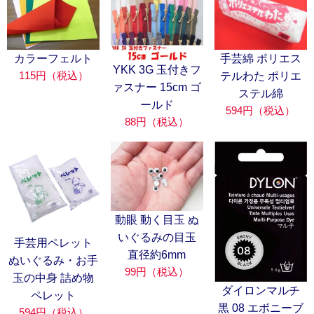
カラーフェルト
手芸綿 ポリエス
YKK 3G 玉付きフ
115円（税込）
テルわた ポリエ
ァスナー 15cm ゴ
ステル綿
ールド
594円（税込）
88円（税込）
動眼 動く目玉 ぬ
いぐるみの目玉
手芸用ペレット
直径約6mm
ぬいぐるみ・お手
99円（税込）
玉の中身 詰め物
ダイロンマルチ
ペレット
黒 08 エボニーブ
594円（税込）