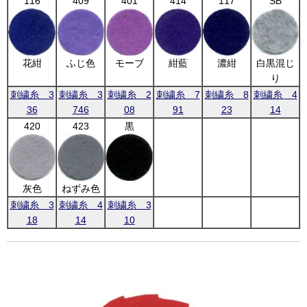
116
409
401
414
117
SB
花紺
ふじ色
モーブ
紺藍
濃紺
白黒混じ
り
刺繍糸 3
刺繍糸 3
刺繍糸 2
刺繍糸 7
刺繍糸 8
刺繍糸 4
36
746
08
91
23
14
420
423
黒
灰色
ねずみ色
刺繍糸 3
刺繍糸 4
刺繍糸 3
18
14
10