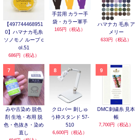
手芸用 カラー手
袋・カラー軍手
【497744468951
ハマナカ 毛糸 ア
165円（税込）
0】ハマナカ毛糸
メリー
633円（税込）
ソノモノ ループ c
ol.51
686円（税込）
7
8
9
みや古染め 脱色
クロバー 刺しゅ
DMC刺繍糸 見本
剤 生地・布用 脱
う枠スタンド 57-
帳
7,700円（税込）
色・色抜き・染め
510
6,600円（税込）
直し