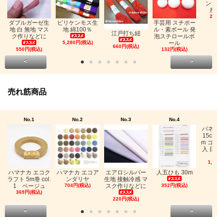
ン「
糸
26
ビリケンモス生
ダブルガーゼ生
手芸用 スチボー
地 綿100％
地 白 無地 マス
ル・素ボール 発
江戸打ち紐
ク作りなどに
泡スチロールボ
5,280円(税込)
ール
660円(税込)
550円(税込)
132円(税込)
<
>
売れ筋商品
No.1
No.2
No.3
No.4
バネ
15c
m ゴ
入 日
1,0
ハマナカ エコク
ハマナカ エコア
エアロシルバー
人五ひも 30m
ラフト 5m巻 col.
ンダリヤ
生地 接触冷感 マ
1 ベージュ
704円(税込)
スク作りなどに
352円(税込)
369円(税込)
220円(税込)
<
>