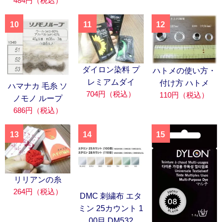
484円（税込）
10
11
12
ダイロン染料 プ
ハトメの使い方・
レミアムダイ
付け方 ハトメ
ハマナカ 毛糸 ソ
704円（税込）
110円（税込）
ノモノ ループ
686円（税込）
13
14
15
リリアンの糸
264円（税込）
DMC 刺繍布 エタ
ミン 25カウント 1
00目 DM532