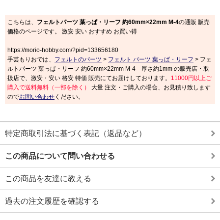
こちらは、
フェルトパーツ 葉っぱ・リーフ 約60mm×22mm M-4
の通販 販売
価格のページです。 激安 安い おすすめ お買い得
https://morio-hobby.com/?pid=133656180
手芸もりおでは、
フェルトのパーツ
>
フェルト パーツ 葉っぱ・リーフ
> フェ
ルトパーツ 葉っぱ・リーフ 約60mm×22mm M-4 厚さ約1mm の販売店・取
扱店で、激安・安い 格安 特価 販売にてお届けしております。
11000円以上ご
購入で送料無料（一部を除く）
大量 注文・ご購入の場合、お見積り致します
ので
お問い合わせ
ください。
特定商取引法に基づく表記（返品など）
この商品について問い合わせる
この商品を友達に教える
過去の注文履歴を確認する