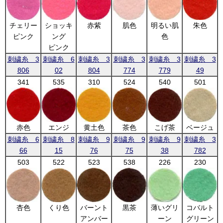
チェリー
ショッキ
赤紫
肌色
明るい肌
朱色
ピンク
ング
色
ピンク
刺繍糸 3
刺繍糸 6
刺繍糸 3
刺繍糸 3
刺繍糸 3
刺繍糸 3
806
02
804
774
779
49
341
535
310
524
540
501
赤色
エンジ
黄土色
茶色
こげ茶
ベージュ
刺繍糸 6
刺繍糸 8
刺繍糸 9
刺繍糸 9
刺繍糸 9
刺繍糸 3
66
15
76
75
38
782
503
522
523
538
226
230
杏色
くり色
バーント
黒茶
薄いグリ
コバルト
アンバー
ーン
グリーン