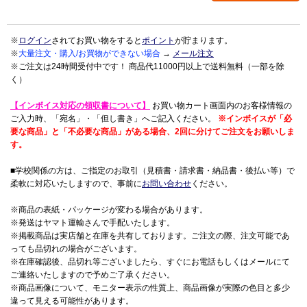
※
ログイン
されてお買い物をすると
ポイント
が貯まります。
※
大量注文・購入/お買物ができない場合
→
メール注文
※ご注文は24時間受付中です！ 商品代11000円以上で送料無料（一部を除
く）
【インボイス対応の領収書について】
お買い物カート画面内のお客様情報の
ご入力時、「宛名」・「但し書き」へご記入ください。
※インボイスが「必
要な商品」と「不必要な商品」がある場合、2回に分けてご注文をお願いしま
す。
■学校関係の方は、ご指定のお取引（見積書・請求書・納品書・後払い等）で
柔軟に対応いたしますので、事前に
お問い合わせ
ください。
※商品の表紙・パッケージが変わる場合があります。
※発送はヤマト運輸さんで手配いたします。
※掲載商品は実店舗と在庫を共有しております。ご注文の際、注文可能であ
っても品切れの場合がございます。
※在庫確認後、品切れ等ございましたら、すぐにお電話もしくはメールにて
ご連絡いたしますので予めご了承ください。
※商品画像について、モニター表示の性質上、商品画像が実際の色目と多少
違って見える可能性があります。