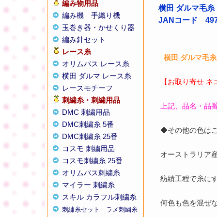
編み物用品
横田 ダルマ毛糸 
編み機
手織り機
JANコード 4979
玉巻き器・かせくり器
編み針セット
レース糸
横田 ダルマ毛糸 
オリムパス レース糸
横田 ダルマ レース糸
【お取り寄せ ネ
レースモチーフ
刺繍糸・刺繍用品
上記、品名・品
DMC 刺繍用品
DMC刺繍糸 5番
◆その他の色は
DMC刺繍糸 25番
コスモ 刺繍用品
オーストラリア産
コスモ刺繍糸 25番
オリムパス刺繍糸
紡績工程で糸に
マイラー 刺繍糸
スキル カラフル刺繍糸
何色も色を混ぜ
刺繍糸セット
ラメ刺繍糸