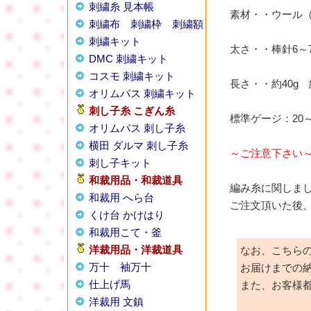
刺繍糸 見本帳
素材・・ウール（
刺繍布
刺繍枠
刺繍額
刺繍キット
太さ・・棒針6～7
DMC 刺繍キット
コスモ 刺繍キット
長さ・・約40g 
オリムパス 刺繍キット
刺し子糸
こぎん糸
標準ゲージ：20～
オリムパス 刺し子糸
横田 ダルマ 刺し子糸
～ご注意下さい
刺し子キット
和裁用品・和裁道具
編み糸に関しま
和裁用 へら台
ご注文頂いた後
くけ台 かけはり
和裁用こて・釜
洋裁用品・洋裁道具
なお、こちら
万十
袖万十
お届けまでの
仕上げ馬
また、お客様
洋裁用 文鎮