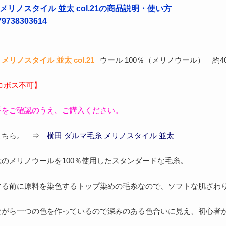
メリノスタイル 並太 col.21の商品説明・使い方
738303614
メリノスタイル 並太 col.21
ウール 100％（メリノウール） 約40
コポス不可】
番をご確認のうえ、ご購入ください。
こちら。 ⇒
横田 ダルマ毛糸 メリノスタイル 並太
のメリノウールを100％使用したスタンダードな毛糸。
する前に原料を染色するトップ染めの毛糸なので、ソフトな肌ざわ
ながら一つの色を作っているので深みのある色合いに見え、初心者