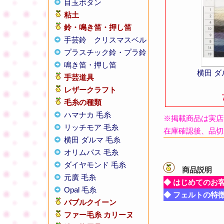
目玉ボタン
粘土
鈴・鳴き笛・押し笛
手芸鈴
クリスマスベル
プラスチック鈴・プラ鈴
鳴き笛・押し笛
横田 
手芸道具
レザークラフト
毛糸の種類
ハマナカ 毛糸
※掲載商品は実店
リッチモア 毛糸
在庫確認後、品切
横田 ダルマ 毛糸
オリムパス 毛糸
ダイヤモンド 毛糸
商品説明
【
元廣 毛糸
◆ はじめてのお
Opal 毛糸
◆ フェルトの特
バブルクイーン
ファー毛糸 カリーヌ