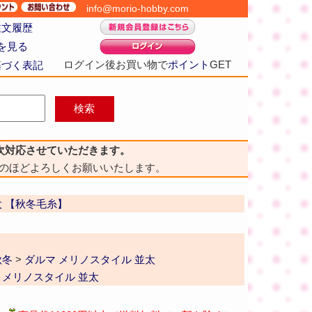
info@morio-hobby.com
注文履歴
を見る
ログイン後お買い物で
ポイント
GET
基づく表記
次対応させていただきます。
のほどよろしくお願いいたします。
太 【秋冬毛糸】
秋冬
>
ダルマ メリノスタイル 並太
 メリノスタイル 並太