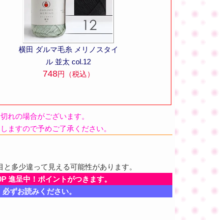
横田 ダルマ毛糸 メリノスタイ
ル 並太 col.12
748
円（税込）
品切れの場合がございます。
たしますので予めご了承ください。
目と多少違って見える可能性があります。
0P 進呈中！ポイントがつきます。
、必ずお読みください。