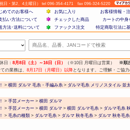
・第2、4土曜日） tel 096-354-4171
fax 096-324-5220
じめてのお客様へ
お気に入り
お客様情報・
支払い方法について
チェックした商品
カートの中身
送方法･送料について
ファックス注文
特定商取引法に
休日：
8月8日（土）～16日（日）
（※10日 月曜日は営業）
※順
全ての業務は、
8月17日（月曜日）以降
となります。ご理解・ご協力
！
>
横田 ダルマ 毛糸・手編み糸
>
ダルマ毛糸 メリノスタイル 並
！
>
手芸メーカー
>
横田 ダルマ
！
>
手芸メーカー
>
横田 ダルマ
>
横田 ダルマ毛糸
>
ダルマ毛糸 
！
>
毛糸の種類
>
ダルマ毛糸
>
ダルマ 秋冬毛糸
>
ダルマ 秋冬毛糸