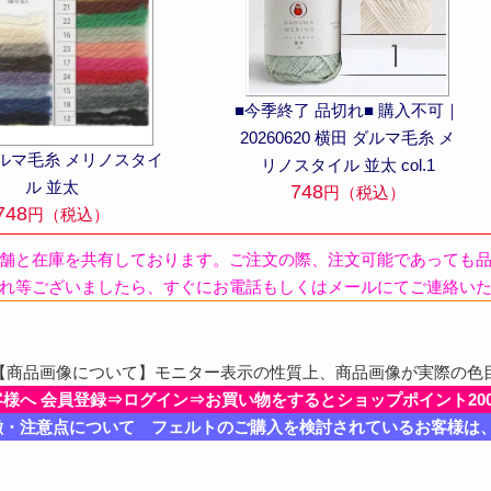
■今季終了 品切れ■ 購入不可｜
20260620 横田 ダルマ毛糸 メ
ダルマ毛糸 メリノスタイ
リノスタイル 並太 col.1
ル 並太
748
円（税込）
748
円（税込）
舗と在庫を共有しております。ご注文の際、注文可能であっても
れ等ございましたら、すぐにお電話もしくはメールにてご連絡い
商品画像について】モニター表示の性質上、商品画像が実際の色
客様へ 会員登録⇒ログイン⇒お買い物をするとショップポイント20
徴・注意点について フェルトのご購入を検討されているお客様は