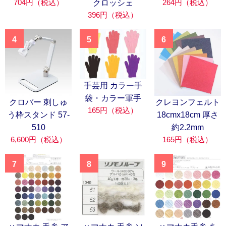
704円（税込）
264円（税込）
クロッシェ
396円（税込）
4
5
6
手芸用 カラー手
袋・カラー軍手
クロバー 刺しゅ
クレヨンフェルト
165円（税込）
う枠スタンド 57-
18cmx18cm 厚さ
510
約2.2mm
6,600円（税込）
165円（税込）
7
8
9