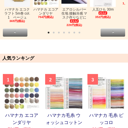
1,0
ハマナカ エコク
ハマナカ エコア
エアロシルバー
人五ひも 30m
ラフト 5m巻 col.
ンダリヤ
生地 接触冷感 マ
1 ベージュ
704円(税込)
スク作りなどに
352円(税込)
369円(税込)
220円(税込)
<
>
人気ランキング
1
2
3
ハマナカ エコア
ハマナカ毛糸 ウ
ハマナカ 毛糸 ピ
ンダリヤ
ォッシュコットン
ッコロ