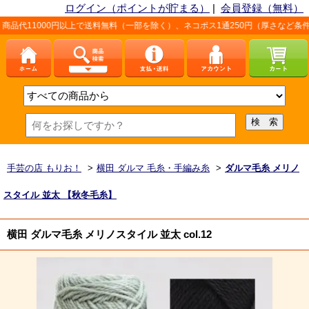
ログイン（ポイントが貯まる）
|
会員登録（無料）
0円以上で送料無料（一部を除く）、ネコポス1通250円（厚さなど条件あり）。詳
手芸の店 もりお！
>
横田 ダルマ 毛糸・手編み糸
>
ダルマ毛糸 メリノ
スタイル 並太 【秋冬毛糸】
横田 ダルマ毛糸 メリノスタイル 並太 col.12