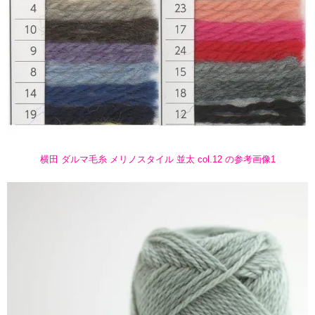
横田 ダルマ毛糸 メリノスタイル 並太 col.12 の参考画像1