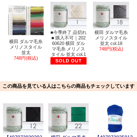
■今季終了 品切れ
横田 ダルマ毛糸
■ 購入不可｜202
メリノスタイル
横田 ダルマ毛糸
60620 横田 ダル
並太 col.18
メリノスタイル
マ毛糸 メリノス
748円(税込)
並太
タイル 並太 col.1
748円(税込)
SOLD OUT
この商品を見ている人はこちらの商品もチェックしています