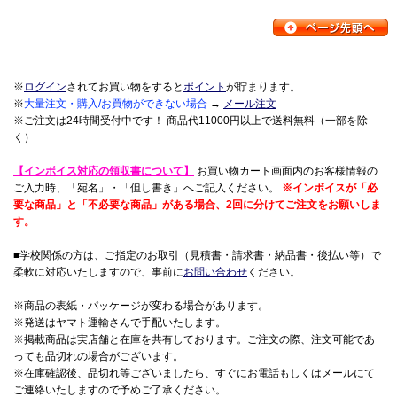
※
ログイン
されてお買い物をすると
ポイント
が貯まります。
※
大量注文・購入/お買物ができない場合
→
メール注文
※ご注文は24時間受付中です！ 商品代11000円以上で送料無料（一部を除
く）
【インボイス対応の領収書について】
お買い物カート画面内のお客様情報の
ご入力時、「宛名」・「但し書き」へご記入ください。
※インボイスが「必
要な商品」と「不必要な商品」がある場合、2回に分けてご注文をお願いしま
す。
■学校関係の方は、ご指定のお取引（見積書・請求書・納品書・後払い等）で
柔軟に対応いたしますので、事前に
お問い合わせ
ください。
※商品の表紙・パッケージが変わる場合があります。
※発送はヤマト運輸さんで手配いたします。
※掲載商品は実店舗と在庫を共有しております。ご注文の際、注文可能であ
っても品切れの場合がございます。
※在庫確認後、品切れ等ございましたら、すぐにお電話もしくはメールにて
ご連絡いたしますので予めご了承ください。