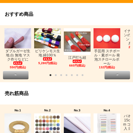
おすすめ商品
イナ
ンの
ン「
糸
26
ビリケンモス生
ダブルガーゼ生
手芸用 スチボー
地 綿100％
地 白 無地 マス
ル・素ボール 発
江戸打ち紐
ク作りなどに
泡スチロールボ
5,280円(税込)
ール
660円(税込)
550円(税込)
132円(税込)
<
>
売れ筋商品
No.1
No.2
No.3
No.4
バネ
15c
m ゴ
入 日