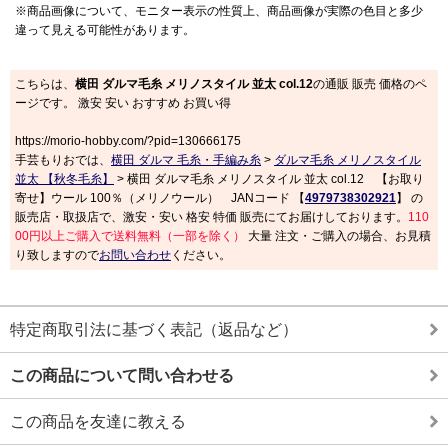
※商品画像について、モニター表示の性質上、商品画像が実際の色目と多少
違って見える可能性があります。
こちらは、
横田 ダルマ毛糸 メリノスタイル 並太 col.12
の通販 販売 価格のペ
ージです。 激安 安い おすすめ お買い得
https://morio-hobby.com/?pid=130666175
手芸もりおでは、
横田 ダルマ 毛糸・手編み糸
>
ダルマ毛糸 メリノスタイル
並太 【秋冬毛糸】
> 横田 ダルマ毛糸 メリノスタイル 並太 col.12 【お取り
寄せ】ウール 100％（メリノウール） JANコード 【
4979738302921
】 の
販売店・取扱店で、激安・安い 格安 特価 販売にてお届けしております。
110
00円以上ご購入で送料無料（一部を除く）
大量 注文・ご購入の場合、お見積
り致しますので
お問い合わせ
ください。
特定商取引法に基づく表記（返品など）
この商品について問い合わせる
この商品を友達に教える