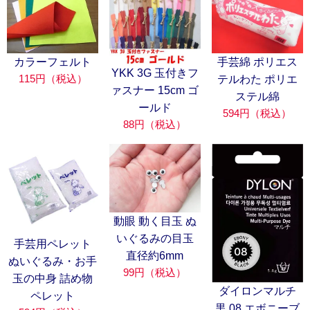
カラーフェルト
手芸綿 ポリエス
YKK 3G 玉付きフ
115円（税込）
テルわた ポリエ
ァスナー 15cm ゴ
ステル綿
ールド
594円（税込）
88円（税込）
動眼 動く目玉 ぬ
いぐるみの目玉
手芸用ペレット
直径約6mm
ぬいぐるみ・お手
99円（税込）
玉の中身 詰め物
ダイロンマルチ
ペレット
黒 08 エボニーブ