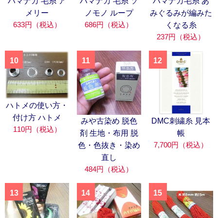
ハマナカ 毛糸 ア
ハマナカ 毛糸 ソ
ハマナカ毛糸 あ
メリー
ノモノ ループ
みぐるみが編みた
633円（税込）
686円（税込）
くなる糸
237円（税込）
10
11
12
ハトメの使い方・
付け方 ハトメ
みや古染め 脱色
DMC刺繍糸 見本
110円（税込）
剤 生地・布用 脱
帳
7,700円（税込）
色・色抜き・染め
直し
484円（税込）
13
14
15