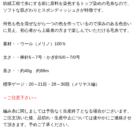
紡績工程で糸にする前に原料を染色するトップ染めの毛糸なので、
ソフトな肌ざわりとスポンディッシュさが特徴です。
何色も色を混ぜながら一つの色を作っているので深みのある色合い
に見え、初心者から上級者の方まで楽しんでいただける毛糸です。
素材・・ウール（メリノ）100％
太さ・・棒針6～7号・かぎ針6/0～7/0号
長さ・・約40g 約88m
標準ゲージ：20～21目・28～30段（メリヤス編）
～ご注意下さい～
編み糸に関しましては予告なく生産終了となる場合がございます。
ご注文頂いた後、品切れ・生産中止については速やかにご連絡させ
て頂きます。予めご了承ください。