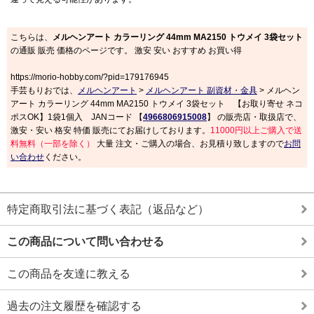
こちらは、
メルヘンアート カラーリング 44mm MA2150 トウメイ 3袋セット
の通販 販売 価格のページです。 激安 安い おすすめ お買い得
https://morio-hobby.com/?pid=179176945
手芸もりおでは、
メルヘンアート
>
メルヘンアート 副資材・金具
> メルヘン
アート カラーリング 44mm MA2150 トウメイ 3袋セット 【お取り寄せ ネコ
ポスOK】1袋1個入 JANコード 【
4966806915008
】 の販売店・取扱店で、
激安・安い 格安 特価 販売にてお届けしております。
11000円以上ご購入で送
料無料（一部を除く）
大量 注文・ご購入の場合、お見積り致しますので
お問
い合わせ
ください。
特定商取引法に基づく表記（返品など）
この商品について問い合わせる
この商品を友達に教える
過去の注文履歴を確認する