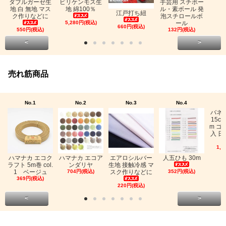
ビリケンモス生
ダブルガーゼ生
手芸用 スチボー
地 綿100％
地 白 無地 マス
ル・素ボール 発
江戸打ち紐
ク作りなどに
泡スチロールボ
5,280円(税込)
ール
660円(税込)
550円(税込)
132円(税込)
<
>
売れ筋商品
No.1
No.2
No.3
No.4
バネ
15c
m ゴ
入 日
1,0
ハマナカ エコク
ハマナカ エコア
エアロシルバー
人五ひも 30m
ラフト 5m巻 col.
ンダリヤ
生地 接触冷感 マ
1 ベージュ
704円(税込)
スク作りなどに
352円(税込)
369円(税込)
220円(税込)
<
>