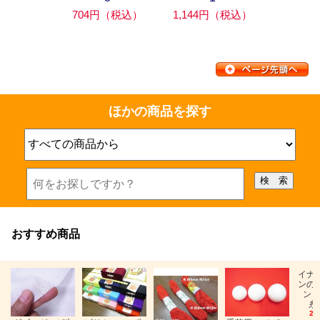
704円（税込）
1,144円（税込）
ほかの商品を探す
おすすめ商品
イナ
ンの
ン「
糸
26