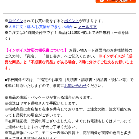
※
ログイン
されてお買い物をすると
ポイント
が貯まります。
※
大量注文・購入/お買物ができない場合
→
メール注文
※ご注文は24時間受付中です！ 商品代11000円以上で送料無料（一部を除
く）
【インボイス対応の領収書について】
お買い物カート画面内のお客様情報の
ご入力時、「宛名」・「但し書き」へご記入ください。
※インボイスが「必
要な商品」と「不必要な商品」がある場合、2回に分けてご注文をお願いしま
す。
■学校関係の方は、ご指定のお取引（見積書・請求書・納品書・後払い等）で
柔軟に対応いたしますので、事前に
お問い合わせ
ください。
※商品の表紙・パッケージが変わる場合があります。
※発送はヤマト運輸さんで手配いたします。
※掲載商品は実店舗と在庫を共有しております。ご注文の際、注文可能であ
っても品切れの場合がございます。
※在庫確認後、品切れ等ございましたら、すぐにお電話もしくはメールにて
ご連絡いたしますので予めご了承ください。
※商品画像について、モニター表示の性質上、商品画像が実際の色目と多少
違って見える可能性があります。