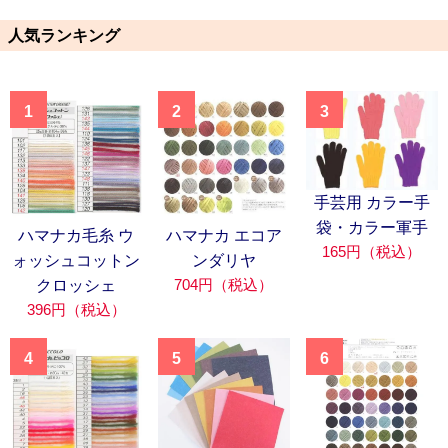
人気ランキング
1
2
3
手芸用 カラー手
袋・カラー軍手
ハマナカ毛糸 ウ
ハマナカ エコア
165円（税込）
ォッシュコットン
ンダリヤ
704円（税込）
クロッシェ
396円（税込）
4
5
6