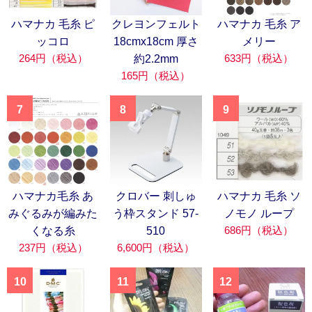
ハマナカ 毛糸 ピ
クレヨンフェルト
ハマナカ 毛糸 ア
ッコロ
18cmx18cm 厚さ
メリー
264円（税込）
633円（税込）
約2.2mm
165円（税込）
7
8
9
ハマナカ毛糸 あ
クロバー 刺しゅ
ハマナカ 毛糸 ソ
みぐるみが編みた
う枠スタンド 57-
ノモノ ループ
686円（税込）
くなる糸
510
237円（税込）
6,600円（税込）
10
11
12