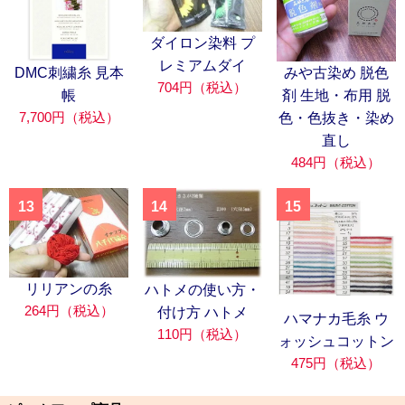
ダイロン染料 プ
レミアムダイ
DMC刺繍糸 見本
みや古染め 脱色
704円（税込）
帳
剤 生地・布用 脱
7,700円（税込）
色・色抜き・染め
直し
484円（税込）
13
14
15
リリアンの糸
ハトメの使い方・
264円（税込）
付け方 ハトメ
ハマナカ毛糸 ウ
110円（税込）
ォッシュコットン
475円（税込）