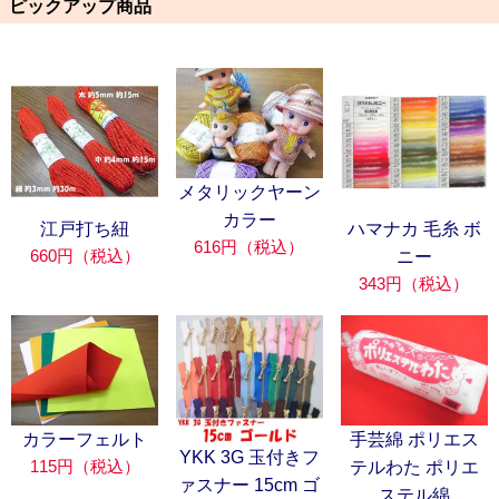
ピックアップ商品
メタリックヤーン
カラー
江戸打ち紐
ハマナカ 毛糸 ボ
616円（税込）
660円（税込）
ニー
343円（税込）
カラーフェルト
手芸綿 ポリエス
YKK 3G 玉付きフ
115円（税込）
テルわた ポリエ
ァスナー 15cm ゴ
ステル綿