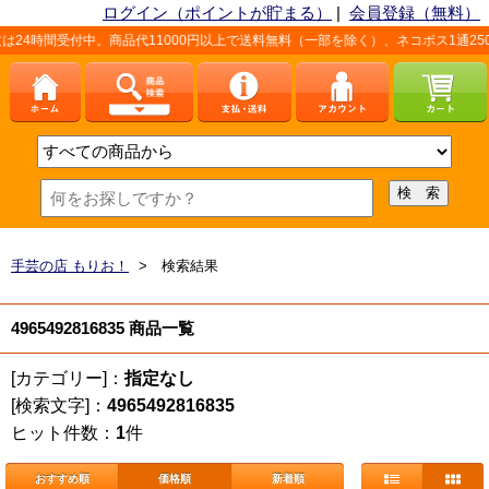
ログイン（ポイントが貯まる）
|
会員登録（無料）
24時間受付中。商品代11000円以上で送料無料（一部を除く）、ネコポス1通25
手芸の店 もりお！
> 検索結果
4965492816835 商品一覧
[カテゴリー]：
指定なし
[検索文字]：
4965492816835
ヒット件数：
1
件
おすすめ順
価格順
新着順