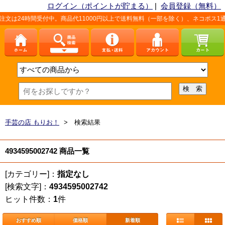
ログイン（ポイントが貯まる）
|
会員登録（無料）
文は24時間受付中。商品代11000円以上で送料無料（一部を除く）、ネコポス1通
手芸の店 もりお！
> 検索結果
4934595002742 商品一覧
[カテゴリー]：
指定なし
[検索文字]：
4934595002742
ヒット件数：
1
件
おすすめ順
価格順
新着順