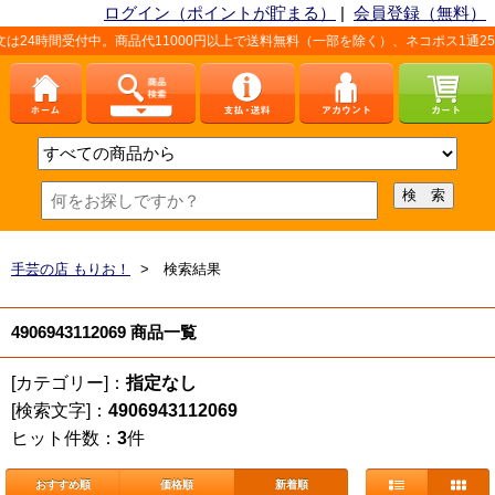
ログイン（ポイントが貯まる）
|
会員登録（無料）
24時間受付中。商品代11000円以上で送料無料（一部を除く）、ネコポス1通25
手芸の店 もりお！
> 検索結果
4906943112069 商品一覧
[カテゴリー]：
指定なし
[検索文字]：
4906943112069
ヒット件数：
3
件
おすすめ順
価格順
新着順