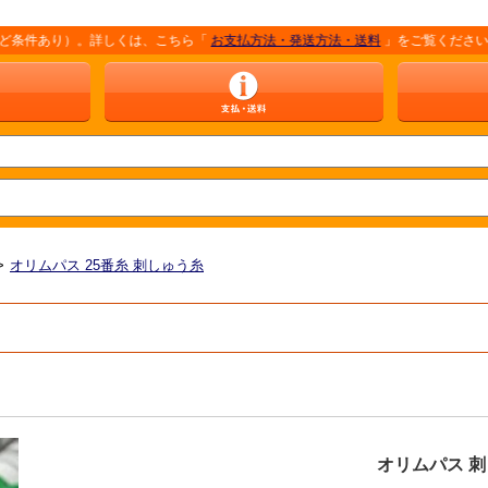
）。詳しくは、こちら「
お支払方法・発送方法・送料
」をご覧ください。 ※商品を
>
オリムパス 25番糸 刺しゅう糸
オリムパス 刺