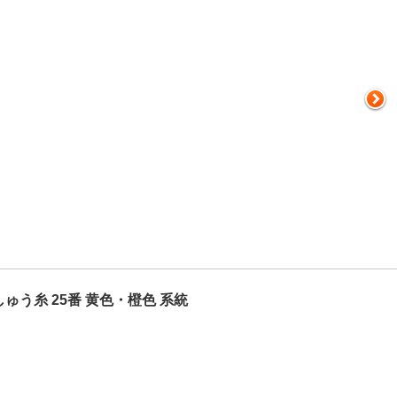
ゅう糸 25番 黄色・橙色 系統