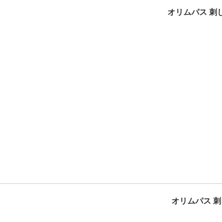
オリムパス 刺し
オリムパス 刺