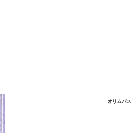
オリムパス 