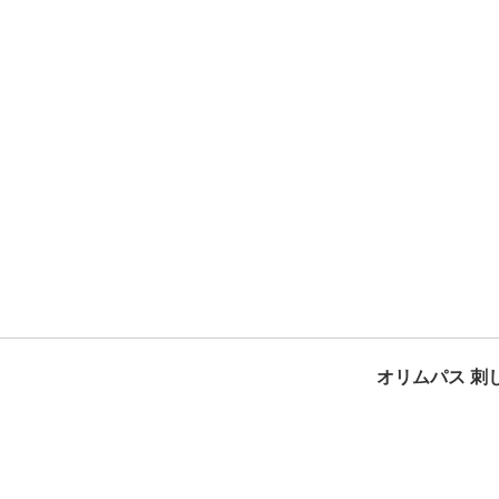
オリムパス 刺し