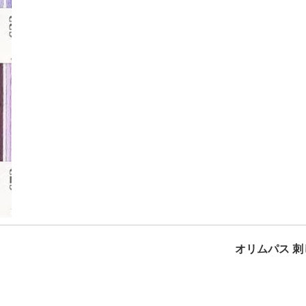
オリムパス 刺し