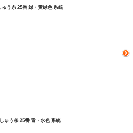
ゅう糸 25番 緑・黄緑色 系統
しゅう糸 25番 青・水色 系統