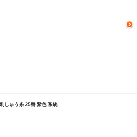
刺しゅう糸 25番 紫色 系統