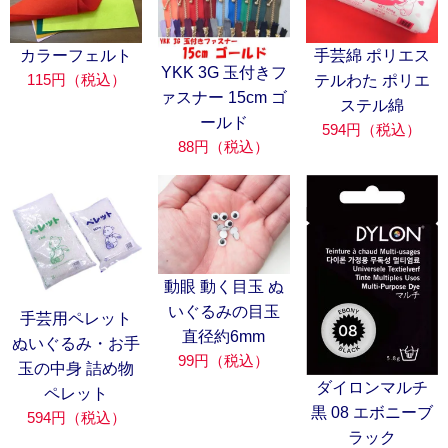
カラーフェルト
手芸綿 ポリエス
YKK 3G 玉付きフ
115円（税込）
テルわた ポリエ
ァスナー 15cm ゴ
ステル綿
ールド
594円（税込）
88円（税込）
動眼 動く目玉 ぬ
いぐるみの目玉
手芸用ペレット
直径約6mm
ぬいぐるみ・お手
99円（税込）
玉の中身 詰め物
ダイロンマルチ
ペレット
黒 08 エボニーブ
594円（税込）
ラック