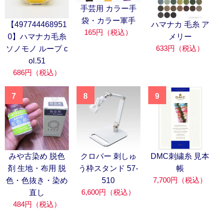
手芸用 カラー手
袋・カラー軍手
【497744468951
ハマナカ 毛糸 ア
165円（税込）
0】ハマナカ毛糸
メリー
633円（税込）
ソノモノ ループ c
ol.51
686円（税込）
7
8
9
みや古染め 脱色
クロバー 刺しゅ
DMC刺繍糸 見本
剤 生地・布用 脱
う枠スタンド 57-
帳
7,700円（税込）
色・色抜き・染め
510
6,600円（税込）
直し
484円（税込）