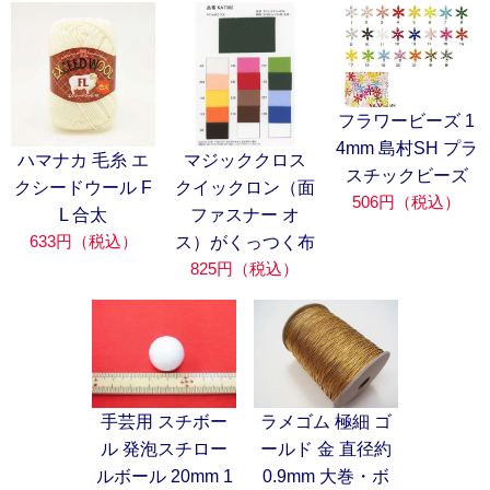
フラワービーズ 1
4mm 島村SH プラ
ハマナカ 毛糸 エ
マジッククロス
スチックビーズ
クシードウール F
クイックロン（面
506円（税込）
L 合太
ファスナー オ
633円（税込）
ス）がくっつく布
825円（税込）
手芸用 スチボー
ラメゴム 極細 ゴ
ル 発泡スチロー
ールド 金 直径約
ルボール 20mm 1
0.9mm 大巻・ボ