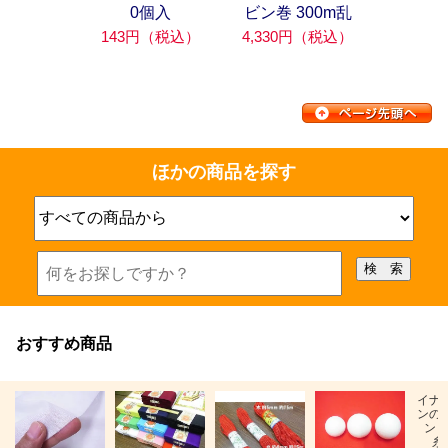
0個入
ビン巻 300m乱
143円（税込）
4,330円（税込）
ほかの商品を探す
おすすめ商品
イナ
ンの
ン「
糸