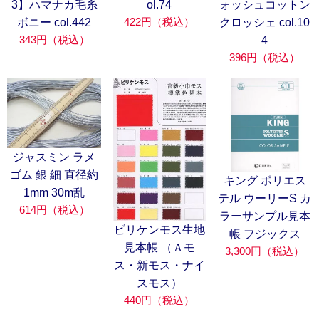
3】ハマナカ毛糸
ol.74
ォッシュコットン
422円（税込）
ボニー col.442
クロッシェ col.10
343円（税込）
4
396円（税込）
ジャスミン ラメ
ゴム 銀 細 直径約
キング ポリエス
1mm 30m乱
テル ウーリーS カ
614円（税込）
ラーサンプル見本
ビリケンモス生地
帳 フジックス
見本帳 （Ａモ
3,300円（税込）
ス・新モス・ナイ
スモス）
440円（税込）