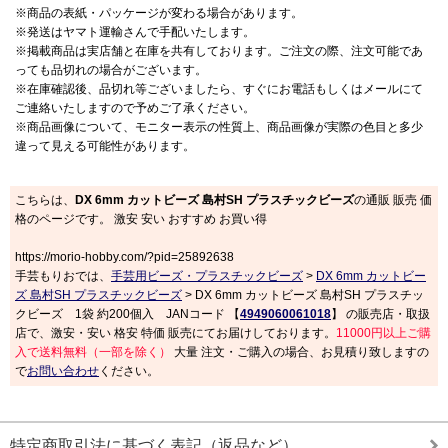
※商品の表紙・パッケージが変わる場合があります。
※発送はヤマト運輸さんで手配いたします。
※掲載商品は実店舗と在庫を共有しております。ご注文の際、注文可能であ
っても品切れの場合がございます。
※在庫確認後、品切れ等ございましたら、すぐにお電話もしくはメールにて
ご連絡いたしますので予めご了承ください。
※商品画像について、モニター表示の性質上、商品画像が実際の色目と多少
違って見える可能性があります。
こちらは、
DX 6mm カットビーズ 島村SH プラスチックビーズ
の通販 販売 価
格のページです。 激安 安い おすすめ お買い得
https://morio-hobby.com/?pid=25892638
手芸もりおでは、
手芸用ビーズ・プラスチックビーズ
>
DX 6mm カットビー
ズ 島村SH プラスチックビーズ
> DX 6mm カットビーズ 島村SH プラスチッ
クビーズ 1袋 約200個入 JANコード 【
4949060061018
】 の販売店・取扱
店で、激安・安い 格安 特価 販売にてお届けしております。
11000円以上ご購
入で送料無料（一部を除く）
大量 注文・ご購入の場合、お見積り致しますの
で
お問い合わせ
ください。
特定商取引法に基づく表記（返品など）