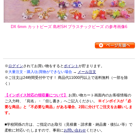
DX 6mm カットビーズ 島村SH プラスチックビーズ の参考画像6
※
ログイン
されてお買い物をすると
ポイント
が貯まります。
※
大量注文・購入/お買物ができない場合
→
メール注文
※ご注文は24時間受付中です！ 商品代11000円以上で送料無料（一部を除
く）
【インボイス対応の領収書について】
お買い物カート画面内のお客様情報の
ご入力時、「宛名」・「但し書き」へご記入ください。
※インボイスが「必
要な商品」と「不必要な商品」がある場合、2回に分けてご注文をお願いしま
す。
■学校関係の方は、ご指定のお取引（見積書・請求書・納品書・後払い等）で
柔軟に対応いたしますので、事前に
お問い合わせ
ください。