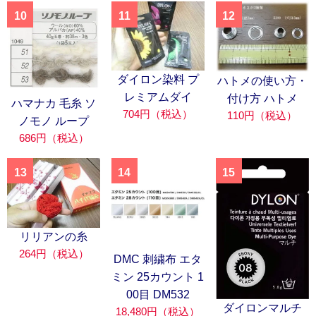
10
11
12
ダイロン染料 プ
ハトメの使い方・
レミアムダイ
付け方 ハトメ
ハマナカ 毛糸 ソ
704円（税込）
110円（税込）
ノモノ ループ
686円（税込）
13
14
15
リリアンの糸
264円（税込）
DMC 刺繍布 エタ
ミン 25カウント 1
00目 DM532
ダイロンマルチ
18,480円（税込）