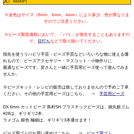
入
） 6600円
※金色はサイズ（8mm、6mm、4mm）により多少、色が異なりま
すのでご注意ください。
※ビーズ製造過程において、「バリ」が発生することもありますの
で、
目打ち
などで取り除いてください。
指先を使うリハビリ手芸・ビーズ手芸などいろいろな物に使える優
れもので、ビーズアクセサリー・マスコット・小物作りに
最適なビーズです。皆さんと一緒に手芸用ビーズ使って遊んでみま
せんか。
※ビーズキット・レシピの販売は致しておりませんので予めご了承
ください。その他の手芸用ビーズはこちら。 ⇒
手芸用ビーズ
DX 6mm カットビーズ 島村SH プラスチックビーズは、細丸銀ゴム
#28は、ギリギリ2本、
ラメゴム 銀色 極細は、ギリギリ3本通せます！
ビーズ用ゴムのお買い求めはこちら。 ⇒
ビーズ用ゴム