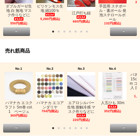
26
ビリケンモス生
ダブルガーゼ生
手芸用 スチボー
地 綿100％
地 白 無地 マス
ル・素ボール 発
江戸打ち紐
ク作りなどに
泡スチロールボ
5,280円(税込)
ール
660円(税込)
550円(税込)
132円(税込)
<
>
売れ筋商品
No.1
No.2
No.3
No.4
バネ
15c
m ゴ
入 日
1,0
ハマナカ エコク
ハマナカ エコア
エアロシルバー
人五ひも 30m
ラフト 5m巻 col.
ンダリヤ
生地 接触冷感 マ
1 ベージュ
704円(税込)
スク作りなどに
352円(税込)
369円(税込)
220円(税込)
<
>