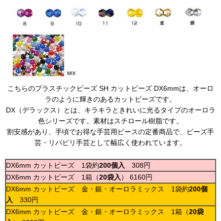
こちらのプラスチックビーズ SH カットビーズ DX6mmは、オーロ
ラのように輝きのあるカットビーズです。
DX（デラックス）とは、キラキラときれいに光るタイプのオーロラ
色シリーズです。素材はスチロール樹脂です。
割安感があり、手頃でお得な手芸用ビースの定番商品で、ビーズ手
芸・リバビリ手芸として幅広く使われています。
DX6mm カットビーズ 1袋約
200個入
308円
DX6mm カットビーズ 1箱（
20袋入
） 6160円
DX6mm カットビーズ 金・銀・オーロラミックス 1袋約
200個
入
330円
DX6mm カットビーズ 金・銀・オーロラミックス 1箱（
20袋