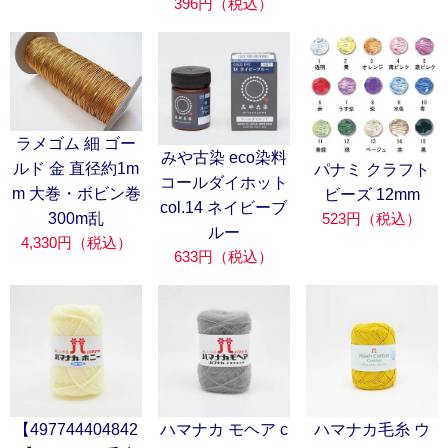
396円（税込）
ラメゴム 細 ゴー
みや古染 eco染料
ルド 金 直径約1m
パナミ クラフト
コールダイホット
m 大巻・ボビン巻
ビーズ 12mm
col.14 ネイビーブ
523円（税込）
300m乱
ルー
4,330円（税込）
633円（税込）
【497744404842
ハマナカ モヘア c
ハマナカ毛糸 ウ