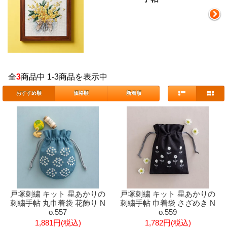
全
3
商品中 1-3商品を表示中
おすすめ順
価格順
新着順
戸塚刺繍 キット 星あかりの
戸塚刺繍 キット 星あかりの
刺繍手帖 丸巾着袋 花飾り N
刺繍手帖 巾着袋 さざめき N
o.557
o.559
1,881円(税込)
1,782円(税込)