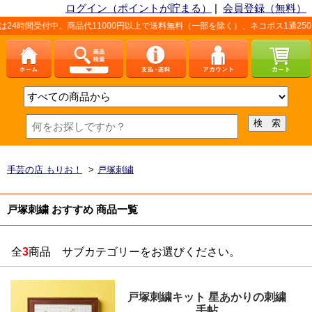
ログイン（ポイントが貯まる）
|
会員登録（無料）
4時間受付中。商品代11000円以上で送料無料（一部を除く）、ネコポス1通250
手芸の店 もりお！
>
戸塚刺繍
戸塚刺繍 おすすめ 商品一覧
全
3
商品 サブカテゴリーをお選びください。
戸塚刺繍キット 星あかりの刺繍
手帖