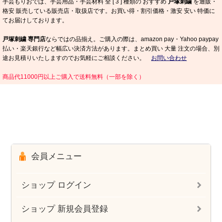
手芸もりおでは、手芸用品・手芸材料 全 [
3
] 種類の おすすめ
戸塚刺繍
を通販・
格安 販売している販売店・取扱店です。お買い得・割引価格・激安 安い 特価に
てお届けしております。
戸塚刺繍 専門店
ならではの品揃え。ご購入の際は、amazon pay・Yahoo paypay
払い・楽天銀行など幅広い決済方法があります。まとめ買い 大量 注文の場合、別
途お見積りいたしますのでお気軽にご相談ください。
お問い合わせ
商品代11000円以上ご購入で送料無料（一部を除く）
会員メニュー
ショップ ログイン
ショップ 新規会員登録