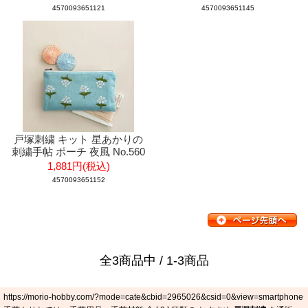
4570093651121
4570093651145
戸塚刺繍 キット 星あかりの
刺繍手帖 ポーチ 夜風 No.560
1,881円(税込)
4570093651152
全3商品中 / 1-3商品
https://morio-hobby.com/?mode=cate&cbid=2965026&csid=0&view=smartphone