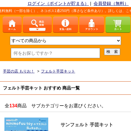
ログイン（ポイントが貯まる）
|
会員登録（無料）
く）、ネコポス1通250円（厚さなど条件あり）。詳しくは、こちら「
お支払方法・発
手芸の店 もりお！
>
フェルト手芸キット
フェルト手芸キット おすすめ 商品一覧
全
134
商品 サブカテゴリーをお選びください。
サンフェルト 手芸キット