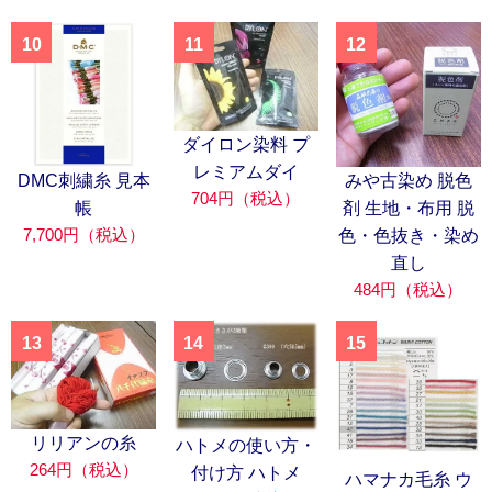
10
11
12
ダイロン染料 プ
レミアムダイ
DMC刺繍糸 見本
みや古染め 脱色
704円（税込）
帳
剤 生地・布用 脱
7,700円（税込）
色・色抜き・染め
直し
484円（税込）
13
14
15
リリアンの糸
ハトメの使い方・
264円（税込）
付け方 ハトメ
ハマナカ毛糸 ウ