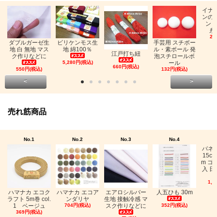
イナ
ンの
ン「
糸
26
ビリケンモス生
ダブルガーゼ生
手芸用 スチボー
地 綿100％
地 白 無地 マス
ル・素ボール 発
江戸打ち紐
ク作りなどに
泡スチロールボ
5,280円(税込)
ール
660円(税込)
550円(税込)
132円(税込)
<
>
売れ筋商品
No.1
No.2
No.3
No.4
バネ
15c
m ゴ
入 日
1,0
ハマナカ エコク
ハマナカ エコア
エアロシルバー
人五ひも 30m
ラフト 5m巻 col.
ンダリヤ
生地 接触冷感 マ
1 ベージュ
704円(税込)
スク作りなどに
352円(税込)
369円(税込)