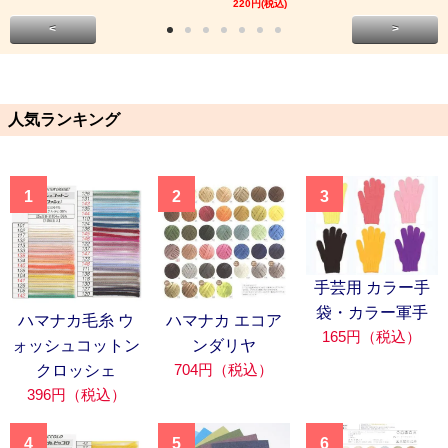
220円(税込)
<
>
人気ランキング
1
2
3
手芸用 カラー手
袋・カラー軍手
ハマナカ毛糸 ウ
ハマナカ エコア
165円（税込）
ォッシュコットン
ンダリヤ
704円（税込）
クロッシェ
396円（税込）
4
5
6