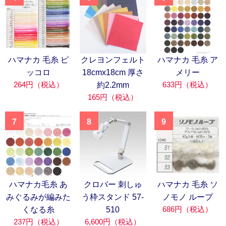
ハマナカ 毛糸 ピ
クレヨンフェルト
ハマナカ 毛糸 ア
ッコロ
18cmx18cm 厚さ
メリー
264円（税込）
633円（税込）
約2.2mm
165円（税込）
7
8
9
ハマナカ毛糸 あ
クロバー 刺しゅ
ハマナカ 毛糸 ソ
みぐるみが編みた
う枠スタンド 57-
ノモノ ループ
686円（税込）
くなる糸
510
237円（税込）
6,600円（税込）