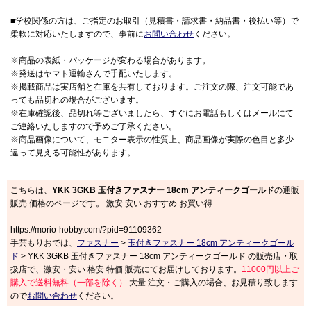
■学校関係の方は、ご指定のお取引（見積書・請求書・納品書・後払い等）で
柔軟に対応いたしますので、事前に
お問い合わせ
ください。
※商品の表紙・パッケージが変わる場合があります。
※発送はヤマト運輸さんで手配いたします。
※掲載商品は実店舗と在庫を共有しております。ご注文の際、注文可能であ
っても品切れの場合がございます。
※在庫確認後、品切れ等ございましたら、すぐにお電話もしくはメールにて
ご連絡いたしますので予めご了承ください。
※商品画像について、モニター表示の性質上、商品画像が実際の色目と多少
違って見える可能性があります。
こちらは、
YKK 3GKB 玉付きファスナー 18cm アンティークゴールド
の通販
販売 価格のページです。 激安 安い おすすめ お買い得
https://morio-hobby.com/?pid=91109362
手芸もりおでは、
ファスナー
>
玉付きファスナー 18cm アンティークゴール
ド
> YKK 3GKB 玉付きファスナー 18cm アンティークゴールド の販売店・取
扱店で、激安・安い 格安 特価 販売にてお届けしております。
11000円以上ご
購入で送料無料（一部を除く）
大量 注文・ご購入の場合、お見積り致します
ので
お問い合わせ
ください。