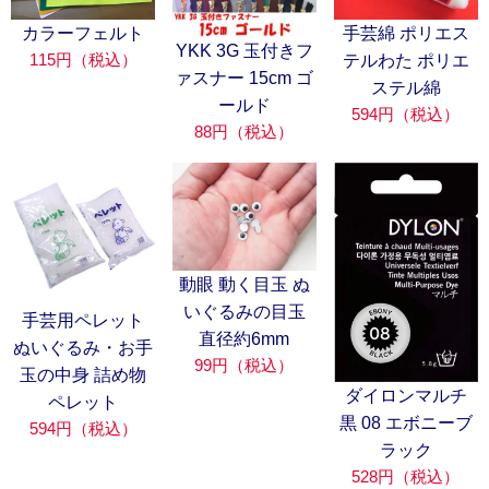
カラーフェルト
手芸綿 ポリエス
YKK 3G 玉付きフ
115円（税込）
テルわた ポリエ
ァスナー 15cm ゴ
ステル綿
ールド
594円（税込）
88円（税込）
動眼 動く目玉 ぬ
いぐるみの目玉
手芸用ペレット
直径約6mm
ぬいぐるみ・お手
99円（税込）
玉の中身 詰め物
ダイロンマルチ
ペレット
黒 08 エボニーブ
594円（税込）
ラック
528円（税込）