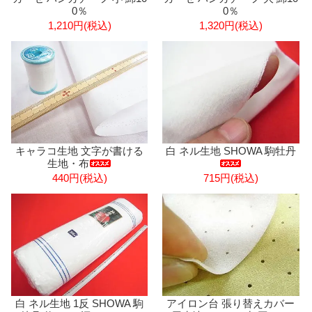
0％
0％
1,210円(税込)
1,320円(税込)
キャラコ生地 文字が書ける
白 ネル生地 SHOWA 駒牡丹
生地・布
440円(税込)
715円(税込)
白 ネル生地 1反 SHOWA 駒
アイロン台 張り替えカバー