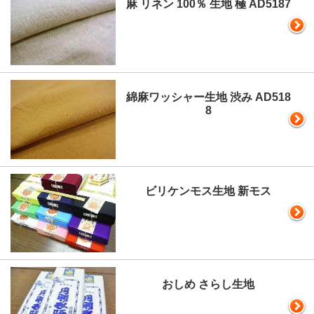
麻 リネン 100％ 生地 極 AD5187
綿麻ワッシャー生地 渋み AD518
8
ビリケンモス生地 新モス
おしめ さらし生地