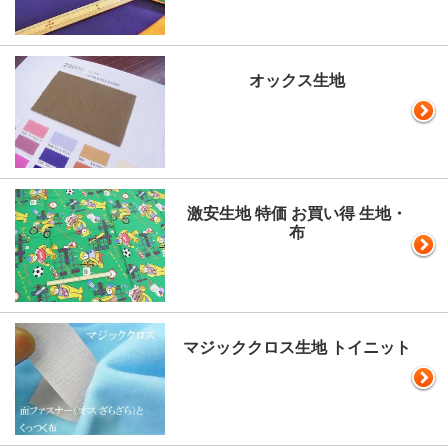
オックス生地
激安生地 特価 お買い得 生地・
布
マジッククロス生地 トイニット