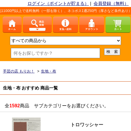
ログイン（ポイントが貯まる）
|
会員登録（無料）
送料無料（一部を除く）、ネコポス1通250円（厚さなど条件あり）。詳しくは、こち
手芸の店 もりお！
>
生地・布
生地・布 おすすめ 商品一覧
全
1592
商品 サブカテゴリーをお選びください。
トロワッシャー