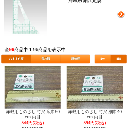
洋裁用 縮尺定規
全
96
商品中 1-96商品を表示中
おすすめ順
価格順
新着順
洋裁用ものさし 竹尺 広巾50
洋裁用ものさし 竹尺 細巾40
cm 両目
cm 両目
544円(税込)
594円(税込)