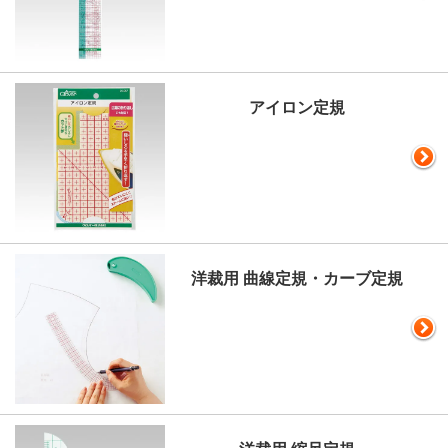
アイロン定規
洋裁用 曲線定規・カーブ定規