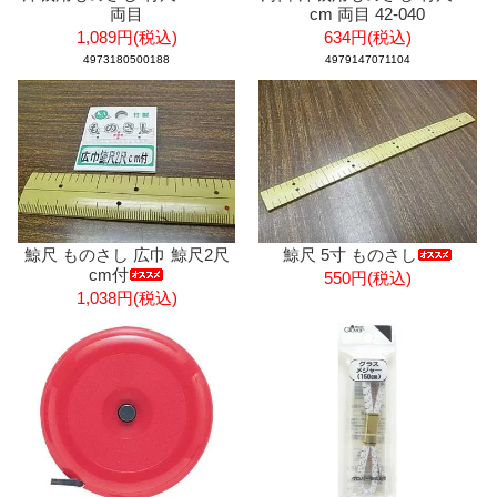
両目
cm 両目 42-040
1,089円(税込)
634円(税込)
4973180500188
4979147071104
鯨尺 ものさし 広巾 鯨尺2尺
鯨尺 5寸 ものさし
cm付
550円(税込)
1,038円(税込)