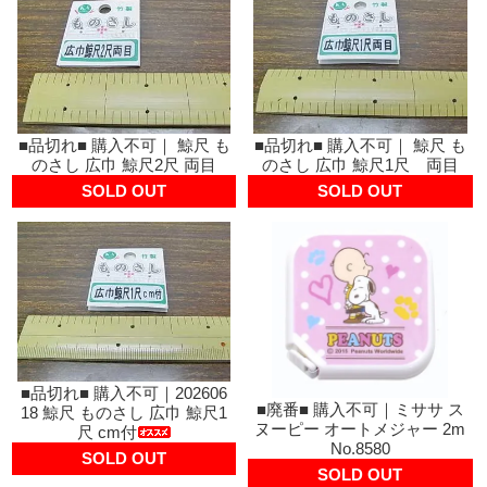
■品切れ■ 購入不可｜ 鯨尺 も
■品切れ■ 購入不可｜ 鯨尺 も
のさし 広巾 鯨尺2尺 両目
のさし 広巾 鯨尺1尺 両目
SOLD OUT
SOLD OUT
■品切れ■ 購入不可｜202606
■廃番■ 購入不可｜ミササ ス
18 鯨尺 ものさし 広巾 鯨尺1
ヌーピー オートメジャー 2m
尺 cm付
No.8580
SOLD OUT
SOLD OUT