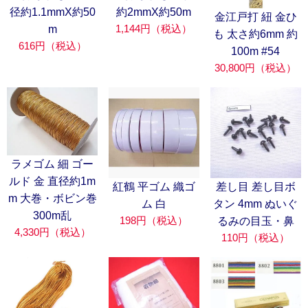
径約1.1mmX約50
約2mmX約50m
金江戸打 紐 金ひ
1,144円（税込）
m
も 太さ約6mm 約
616円（税込）
100m #54
30,800円（税込）
ラメゴム 細 ゴー
ルド 金 直径約1m
紅鶴 平ゴム 織ゴ
差し目 差し目ボ
m 大巻・ボビン巻
ム 白
タン 4mm ぬいぐ
300m乱
198円（税込）
るみの目玉・鼻
4,330円（税込）
110円（税込）