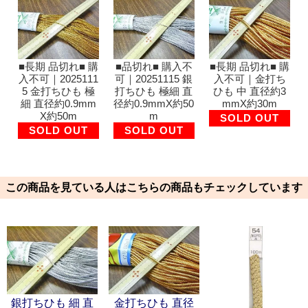
■長期 品切れ■ 購
■品切れ■ 購入不
■長期 品切れ■ 購
入不可｜2025111
可｜20251115 銀
入不可｜金打ち
5 金打ちひも 極
打ちひも 極細 直
ひも 中 直径約3
細 直径約0.9mm
径約0.9mmX約50
mmX約30m
X約50m
m
SOLD OUT
SOLD OUT
SOLD OUT
この商品を見ている人はこちらの商品もチェックしています
銀打ちひも 細 直
金打ちひも 直径