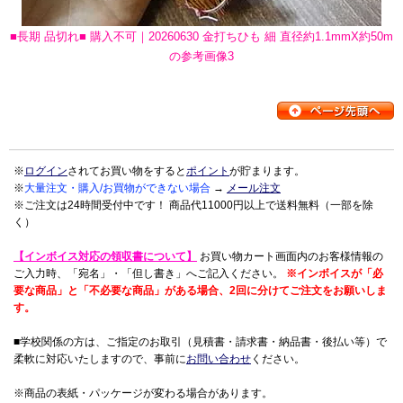
■長期 品切れ■ 購入不可｜20260630 金打ちひも 細 直径約1.1mmX約50m
の参考画像3
※
ログイン
されてお買い物をすると
ポイント
が貯まります。
※
大量注文・購入/お買物ができない場合
→
メール注文
※ご注文は24時間受付中です！ 商品代11000円以上で送料無料（一部を除
く）
【インボイス対応の領収書について】
お買い物カート画面内のお客様情報の
ご入力時、「宛名」・「但し書き」へご記入ください。
※インボイスが「必
要な商品」と「不必要な商品」がある場合、2回に分けてご注文をお願いしま
す。
■学校関係の方は、ご指定のお取引（見積書・請求書・納品書・後払い等）で
柔軟に対応いたしますので、事前に
お問い合わせ
ください。
※商品の表紙・パッケージが変わる場合があります。