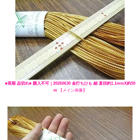
■長期 品切れ■ 購入不可｜20260630 金打ちひも 細 直径約1.1mmX約50
m
【メイン画像】