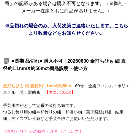
番」の記載がある場合は購入不可となります。（※弊社・
メーカー在庫ともに商品がありません。）
※品切れの場合のみ、入荷次第ご連絡いたします。こちら
より数量などをお知らせください。
■長期 品切れ■ 購入不可｜20260630 金打ちひも 細 直
径約1.1mmX約50mの商品説明・使い方
金打ちひも 細 直径約1.1mmX約50m
60号 金染フィルム：ポリエ
ステル 芯：混紡糸
【ネコポスOK】
手芸用の紐として定番の金打ち紐です。
つるし飾り用の紐や和飾りの紐、和装小物、菓子袋結び紐、結束
紐、ディスプレイ紐など手芸全般にお使いいただけます。
【金打ちひも 細の特性・注意点について】