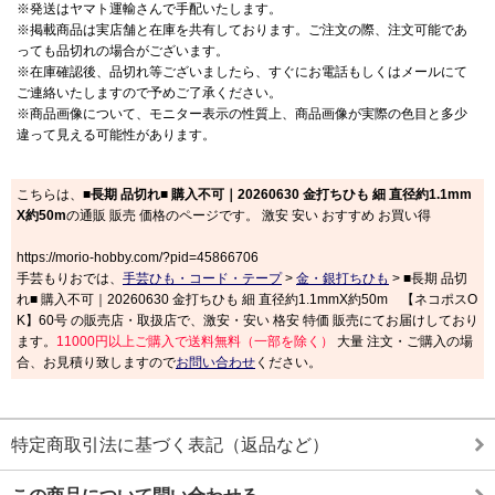
※発送はヤマト運輸さんで手配いたします。
※掲載商品は実店舗と在庫を共有しております。ご注文の際、注文可能であ
っても品切れの場合がございます。
※在庫確認後、品切れ等ございましたら、すぐにお電話もしくはメールにて
ご連絡いたしますので予めご了承ください。
※商品画像について、モニター表示の性質上、商品画像が実際の色目と多少
違って見える可能性があります。
こちらは、
■長期 品切れ■ 購入不可｜20260630 金打ちひも 細 直径約1.1mm
X約50m
の通販 販売 価格のページです。 激安 安い おすすめ お買い得
https://morio-hobby.com/?pid=45866706
手芸もりおでは、
手芸ひも・コード・テープ
>
金・銀打ちひも
> ■長期 品切
れ■ 購入不可｜20260630 金打ちひも 細 直径約1.1mmX約50m 【ネコポスO
K】60号 の販売店・取扱店で、激安・安い 格安 特価 販売にてお届けしており
ます。
11000円以上ご購入で送料無料（一部を除く）
大量 注文・ご購入の場
合、お見積り致しますので
お問い合わせ
ください。
特定商取引法に基づく表記（返品など）