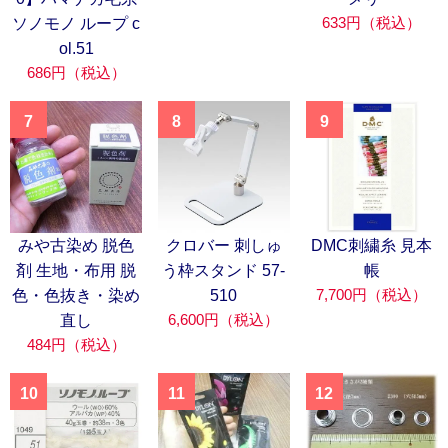
633円（税込）
ソノモノ ループ c
ol.51
686円（税込）
7
8
9
みや古染め 脱色
クロバー 刺しゅ
DMC刺繍糸 見本
剤 生地・布用 脱
う枠スタンド 57-
帳
7,700円（税込）
色・色抜き・染め
510
6,600円（税込）
直し
484円（税込）
10
11
12