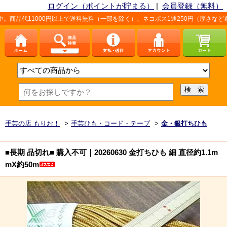
ログイン（ポイントが貯まる）
|
会員登録（無料）
00円以上で送料無料（一部を除く）、ネコポス1通250円（厚さなど条件あり）。
手芸の店 もりお！
>
手芸ひも・コード・テープ
>
金・銀打ちひも
■長期 品切れ■ 購入不可｜20260630 金打ちひも 細 直径約1.1m
mX約50m