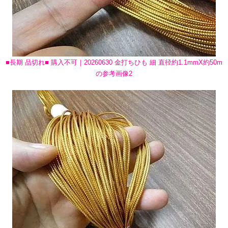
■長期 品切れ■ 購入不可｜20260630 金打ちひも 細 直径約1.1mmX約50m
の参考画像2