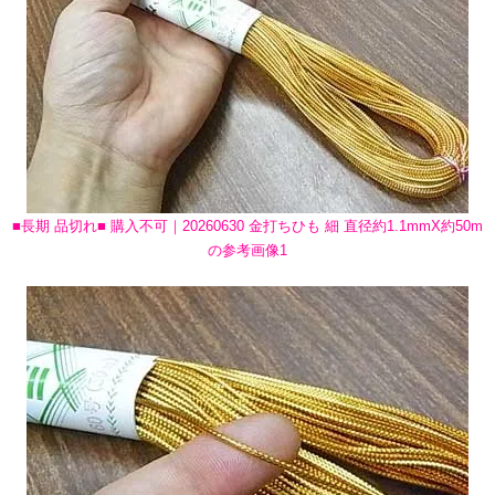
■長期 品切れ■ 購入不可｜20260630 金打ちひも 細 直径約1.1mmX約50m
の参考画像1