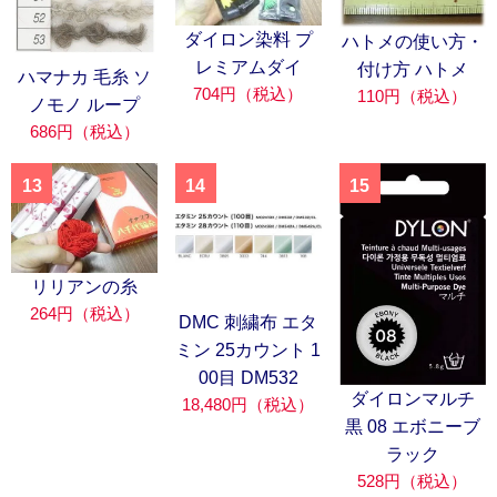
ダイロン染料 プ
ハトメの使い方・
レミアムダイ
付け方 ハトメ
ハマナカ 毛糸 ソ
704円（税込）
110円（税込）
ノモノ ループ
686円（税込）
13
14
15
リリアンの糸
264円（税込）
DMC 刺繍布 エタ
ミン 25カウント 1
00目 DM532
ダイロンマルチ
18,480円（税込）
黒 08 エボニーブ
ラック
528円（税込）