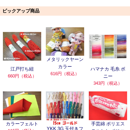
ピックアップ商品
メタリックヤーン
カラー
江戸打ち紐
ハマナカ 毛糸 ボ
616円（税込）
660円（税込）
ニー
343円（税込）
カラーフェルト
手芸綿 ポリエス
YKK 3G 玉付きフ