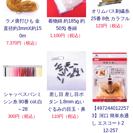
オリムパス刺繍糸
25番 8色 カラフル
ラメ唐打ひも 金
着物綿 約185g 約
123円（税込）
直径約3mmX約15
50匁 巻綿
1,100円（税込）
0m
7,370円（税込）
シャッペスパンミ
差し目 差し目ボ
シン糸 90番 col.白
タン 1.8mm ぬい
【497244012257
～28
ぐるみの目玉・鼻
3】河口 簡単糸通
300円（税込）
110円（税込）
し エスコート2
12-257