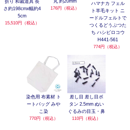
丸 約20mm
折り 和裁道具 長
ハマナカ フェル
176円（税込）
さ約198cmx幅約4
ト羊毛キット ニ
5cm
ードルフェルトで
15,510円（税込）
つくるどうぶつた
ち ハシビロコウ
H441-561
774円（税込）
染色用 布素材 ト
差し目 差し目ボ
ートバッグ みや
タン 2.5mm ぬい
こ染
ぐるみの目玉・鼻
770円（税込）
110円（税込）