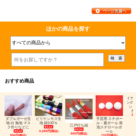
ほかの商品を探す
おすすめ商品
イナ
ンの
ン「
糸
26
ビリケンモス生
ダブルガーゼ生
手芸用 スチボー
地 綿100％
地 白 無地 マス
ル・素ボール 発
江戸打ち紐
ク作りなどに
泡スチロールボ
5,280円(税込)
ール
660円(税込)
550円(税込)
132円(税込)