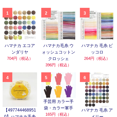
1
2
3
ハマナカ エコア
ハマナカ毛糸 ウ
ハマナカ 毛糸 ピ
ンダリヤ
ォッシュコットン
ッコロ
704円（税込）
264円（税込）
クロッシェ
396円（税込）
4
5
6
手芸用 カラー手
袋・カラー軍手
【497744468951
ハマナカ 毛糸 ア
165円（税込）
0】ハマナカ毛糸
メリー