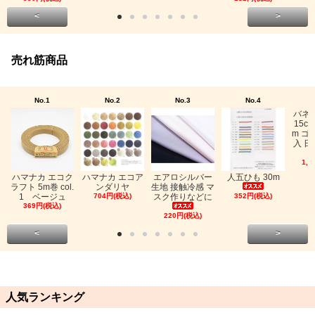
<
>
売れ筋商品
No.1
No.2
No.3
No.4
バネ
15c
m ゴ
入 日
1,0
ハマナカ エコク
ハマナカ エコア
エアロシルバー
人五ひも 30m
ラフト 5m巻 col.
ンダリヤ
生地 接触冷感 マ
1 ベージュ
704円(税込)
スク作りなどに
352円(税込)
369円(税込)
220円(税込)
<
>
人気ランキング