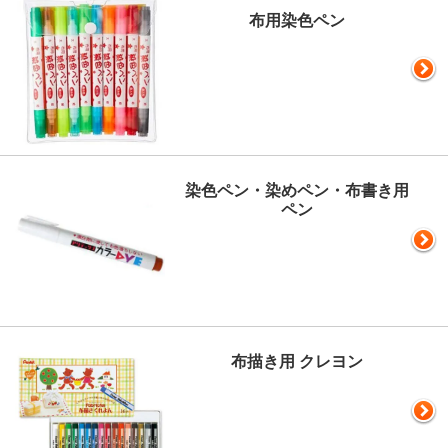
布用染色ペン
染色ペン・染めペン・布書き用
ペン
布描き用 クレヨン