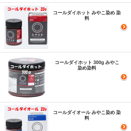
コールダイホット みやこ染め 染
料
コールダイホット 300g みやこ
染め染料
コールダイオール みやこ染め 染
料