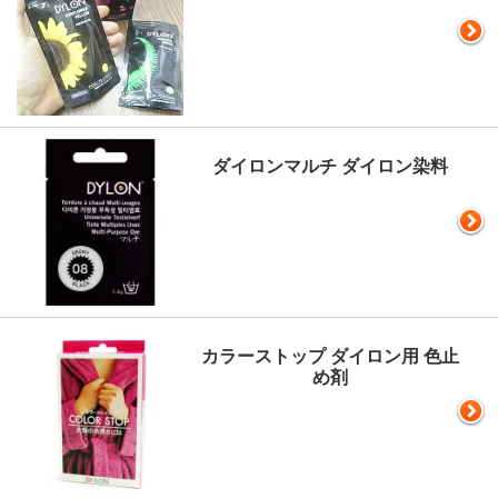
ダイロンマルチ ダイロン染料
カラーストップ ダイロン用 色止
め剤