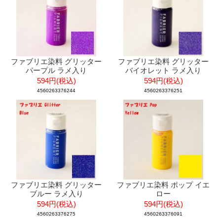
ファブリエ染料 グリッター
ファブリエ染料 グリッター
パープル ラメ入り
バイオレット ラメ入り
594円(税込)
594円(税込)
4560263376244
4560263376251
ファブリエ染料 グリッター
ファブリエ染料 ポップ イエ
ブルー ラメ入り
ロー
594円(税込)
594円(税込)
4560263376275
4560263376091