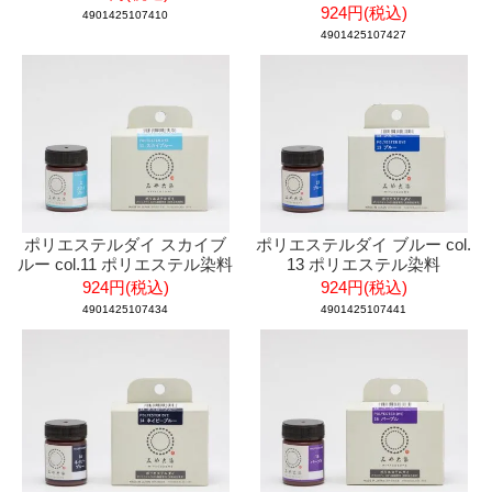
924円(税込)
4901425107410
4901425107427
ポリエステルダイ スカイブ
ポリエステルダイ ブルー col.
ルー col.11 ポリエステル染料
13 ポリエステル染料
924円(税込)
924円(税込)
4901425107434
4901425107441