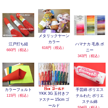
メタリックヤーン
カラー
江戸打ち紐
ハマナカ 毛糸 ボ
616円（税込）
660円（税込）
ニー
343円（税込）
カラーフェルト
手芸綿 ポリエス
YKK 3G 玉付きフ
115円（税込）
テルわた ポリエ
ァスナー 15cm ゴ
ステル綿
ールド
594円（税込）