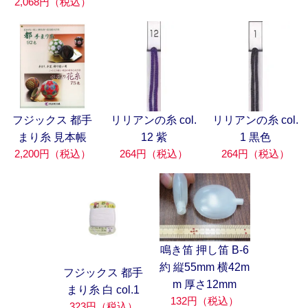
2,068円（税込）
フジックス 都手
リリアンの糸 col.
リリアンの糸 col.
まり糸 見本帳
12 紫
1 黒色
2,200円（税込）
264円（税込）
264円（税込）
鳴き笛 押し笛 B-6
約 縦55mm 横42m
フジックス 都手
m 厚さ12mm
まり糸 白 col.1
132円（税込）
323円（税込）