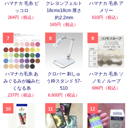
ハマナカ 毛糸 ピ
クレヨンフェルト
ハマナカ 毛糸 ア
ッコロ
18cmx18cm 厚さ
メリー
264円（税込）
633円（税込）
約2.2mm
165円（税込）
7
8
9
ハマナカ毛糸 あ
クロバー 刺しゅ
ハマナカ 毛糸 ソ
みぐるみが編みた
う枠スタンド 57-
ノモノ ループ
686円（税込）
くなる糸
510
237円（税込）
6,600円（税込）
10
11
12