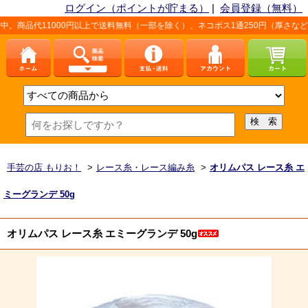
ログイン（ポイントが貯まる）
|
会員登録（無料）
000円以上で送料無料（一部を除く）、ネコポス1通250円（厚さなど条件あり）。
手芸の店 もりお！
>
レース糸・レース編み糸
>
オリムパス レース糸 エ
ミーグランデ 50g
オリムパス レース糸 エミーグランデ 50g