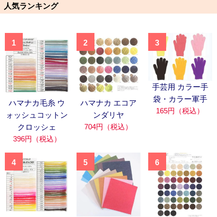
人気ランキング
1
2
3
手芸用 カラー手
袋・カラー軍手
ハマナカ毛糸 ウ
ハマナカ エコア
165円（税込）
ォッシュコットン
ンダリヤ
704円（税込）
クロッシェ
396円（税込）
4
5
6