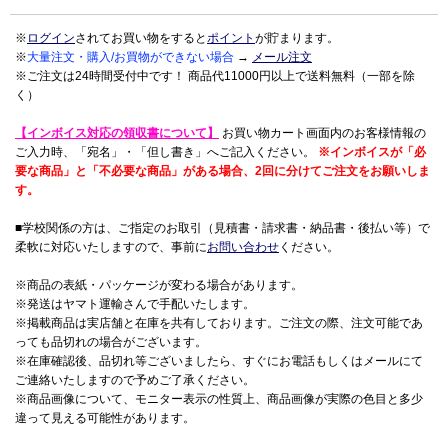
※
ログイン
されてお買い物をすると
ポイント
が貯まります。
※
大量注文・購入/お買物ができない場合
→
メール注文
※ご注文は24時間受付中です！ 商品代11000円以上で送料無料（一部を除
く）
【インボイス対応の領収書について】
お買い物カート画面内のお客様情報の
ご入力時、「宛名」・「但し書き」へご記入ください。
※インボイスが「必
要な商品」と「不必要な商品」がある場合、2回に分けてご注文をお願いしま
す。
■学校関係の方は、ご指定のお取引（見積書・請求書・納品書・後払い等）で
柔軟に対応いたしますので、事前に
お問い合わせ
ください。
※商品の表紙・パッケージが変わる場合があります。
※発送はヤマト運輸さんで手配いたします。
※掲載商品は実店舗と在庫を共有しております。ご注文の際、注文可能であ
っても品切れの場合がございます。
※在庫確認後、品切れ等ございましたら、すぐにお電話もしくはメールにて
ご連絡いたしますので予めご了承ください。
※商品画像について、モニター表示の性質上、商品画像が実際の色目と多少
違って見える可能性があります。