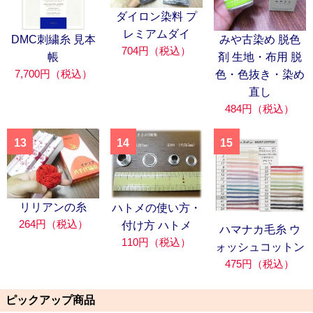
ダイロン染料 プ
レミアムダイ
DMC刺繍糸 見本
みや古染め 脱色
704円（税込）
帳
剤 生地・布用 脱
7,700円（税込）
色・色抜き・染め
直し
484円（税込）
13
14
15
リリアンの糸
ハトメの使い方・
264円（税込）
付け方 ハトメ
ハマナカ毛糸 ウ
110円（税込）
ォッシュコットン
475円（税込）
ピックアップ商品