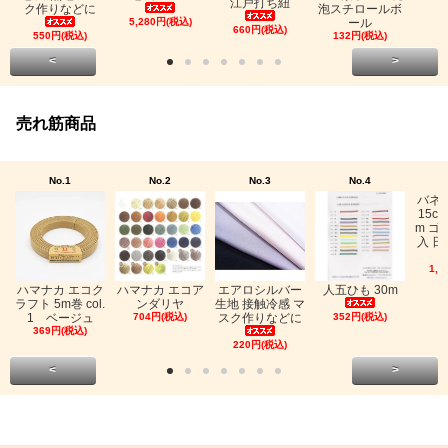
江戸打ち紐
ク作りなどに
泡スチロールボ
5,280円(税込)
ール
660円(税込)
550円(税込)
132円(税込)
<
>
売れ筋商品
No.1
No.2
No.3
No.4
バネ
15c
m ゴ
入 日
1,0
ハマナカ エコク
ハマナカ エコア
エアロシルバー
人五ひも 30m
ラフト 5m巻 col.
ンダリヤ
生地 接触冷感 マ
1 ベージュ
704円(税込)
スク作りなどに
352円(税込)
369円(税込)
220円(税込)
<
>