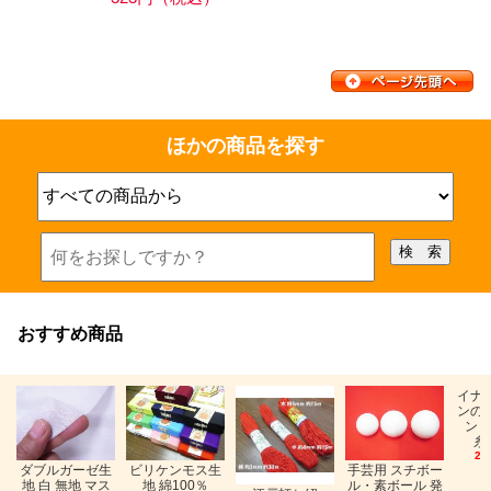
ほかの商品を探す
おすすめ商品
イナ
ンの
ン「
糸
26
ビリケンモス生
ダブルガーゼ生
手芸用 スチボー
地 綿100％
地 白 無地 マス
ル・素ボール 発