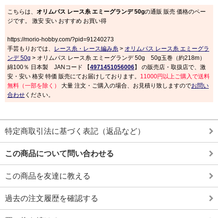
こちらは、
オリムパス レース糸 エミーグランデ 50g
の通販 販売 価格のペー
ジです。 激安 安い おすすめ お買い得
https://morio-hobby.com/?pid=91240273
手芸もりおでは、
レース糸・レース編み糸
>
オリムパス レース糸 エミーグラ
ンデ 50g
> オリムパス レース糸 エミーグランデ 50g 50g玉巻（約218m）
綿100％ 日本製 JANコード 【
4971451056006
】 の販売店・取扱店で、激
安・安い 格安 特価 販売にてお届けしております。
11000円以上ご購入で送料
無料（一部を除く）
大量 注文・ご購入の場合、お見積り致しますので
お問い
合わせ
ください。
特定商取引法に基づく表記（返品など）
この商品について問い合わせる
この商品を友達に教える
過去の注文履歴を確認する