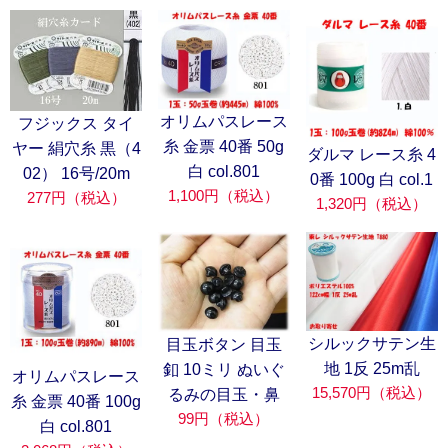
オリムパスレース
フジックス タイ
糸 金票 40番 50g
ヤー 絹穴糸 黒（4
ダルマ レース糸 4
白 col.801
02） 16号/20m
0番 100g 白 col.1
1,100円（税込）
277円（税込）
1,320円（税込）
シルックサテン生
目玉ボタン 目玉
地 1反 25m乱
釦 10ミリ ぬいぐ
オリムパスレース
15,570円（税込）
るみの目玉・鼻
糸 金票 40番 100g
99円（税込）
白 col.801