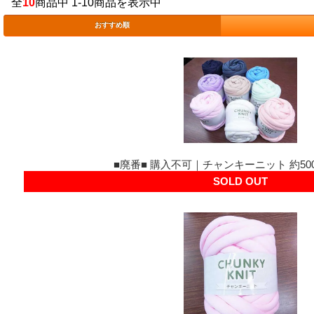
全
10
商品中 1-10商品を表示中
おすすめ順
■廃番■ 購入不可｜チャンキーニット 約500
SOLD OUT