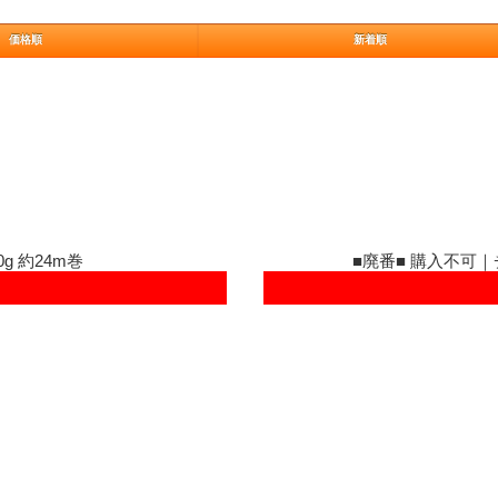
価格順
新着順
g 約24m巻
■廃番■ 購入不可｜チ