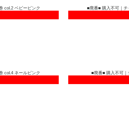
 col.2 ベビーピンク
■廃番■ 購入不可｜チャ
 col.4 ネールピンク
■廃番■ 購入不可｜チ