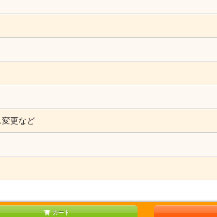
ス変更など
）
カート