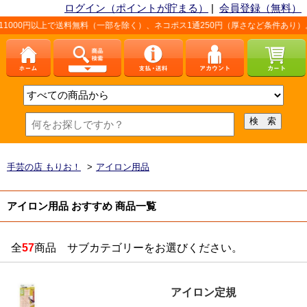
ログイン（ポイントが貯まる）
|
会員登録（無料）
で送料無料（一部を除く）、ネコポス1通250円（厚さなど条件あり）。詳しくは、
手芸の店 もりお！
>
アイロン用品
アイロン用品 おすすめ 商品一覧
全
57
商品 サブカテゴリーをお選びください。
アイロン定規