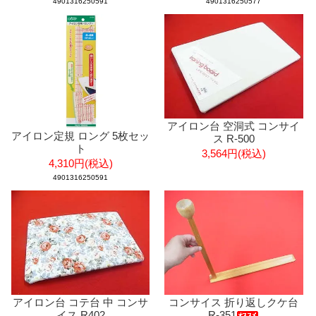
4901316250591
4901316250577
アイロン台 空洞式 コンサイ
アイロン定規 ロング 5枚セッ
ス R-500
ト
3,564円(税込)
4,310円(税込)
4901316250591
アイロン台 コテ台 中 コンサ
コンサイス 折り返しクケ台
イス R402
R-351