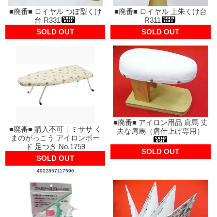
■廃番■ ロイヤル つぼ型くけ
■廃番■ ロイヤル 上朱くけ台
台 R331
R311
SOLD OUT
SOLD OUT
■廃番■ アイロン用品 肩馬 丈
■廃番■ 購入不可｜ミササ く
夫な肩馬（肩仕上げ専用）
まのがっこう アイロンボー
ド 足つき No.1759
SOLD OUT
SOLD OUT
4902857117596