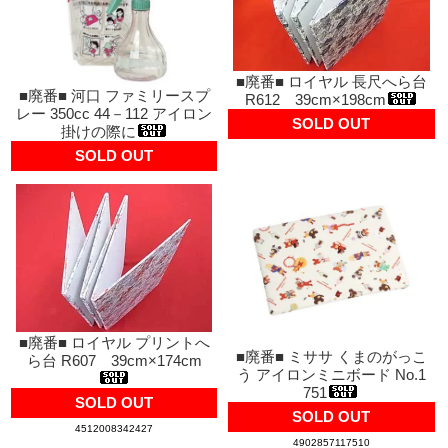
■廃番■ ロイヤル 長尺へら台
■廃番■ 河口 ファミリースプ
R612 39cm×198cm
レー 350cc 44－112 アイロン
SOLD OUT
掛けの際に
SOLD OUT
■廃番■ ロイヤル プリントへ
■廃番■ ミササ くまのがっこ
ら台 R607 39cm×174cm
う アイロンミニボード No.1
751
SOLD OUT
SOLD OUT
4512008342427
4902857117510