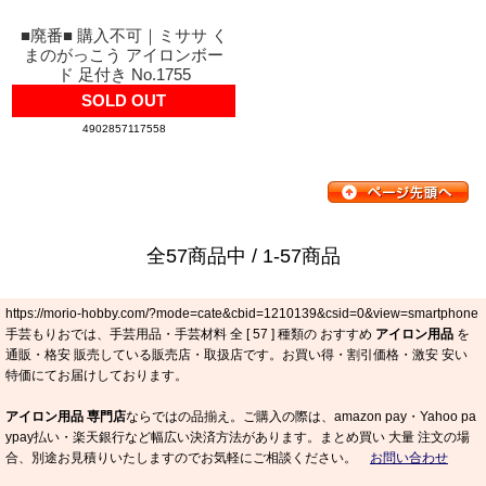
■廃番■ 購入不可｜ミササ く
まのがっこう アイロンボー
ド 足付き No.1755
SOLD OUT
4902857117558
全57商品中 / 1-57商品
https://morio-hobby.com/?mode=cate&cbid=1210139&csid=0&view=smartphone
手芸もりおでは、手芸用品・手芸材料 全 [
57
] 種類の おすすめ
アイロン用品
を
通販・格安 販売している販売店・取扱店です。お買い得・割引価格・激安 安い
特価にてお届けしております。
アイロン用品 専門店
ならではの品揃え。ご購入の際は、amazon pay・Yahoo pa
ypay払い・楽天銀行など幅広い決済方法があります。まとめ買い 大量 注文の場
合、別途お見積りいたしますのでお気軽にご相談ください。
お問い合わせ