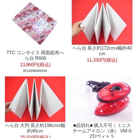
へら台 長さ約172cmx幅約40
TTC コンサイス 両面総布へ
cm
ら台 R608
11,330円(税込)
13,860円(税込)
4512008342434
へら台 大判 長さ約198cmx幅
■品切れ■ 購入不可｜ミニス
約45cm
チームアイロン（赤） VM-0
2T/ヴィトラ
15,510円(税込)