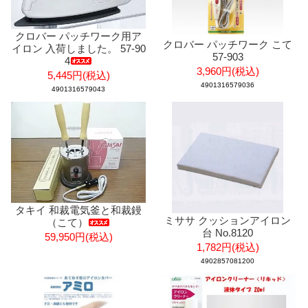
クロバー パッチワーク用ア
クロバー パッチワーク こて
イロン 入荷しました。 57-90
57-903
4
3,960円(税込)
5,445円(税込)
4901316579036
4901316579043
タキイ 和裁電気釜と和裁鏝
ミササ クッションアイロン
（こて）
台 No.8120
59,950円(税込)
1,782円(税込)
4902857081200