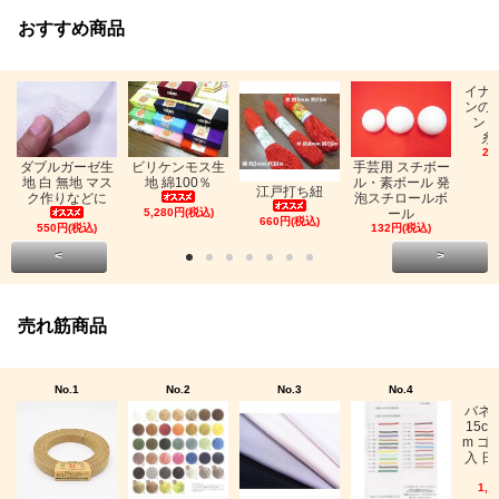
おすすめ商品
イナ
ンの
ン「
糸
26
ビリケンモス生
ダブルガーゼ生
手芸用 スチボー
地 綿100％
地 白 無地 マス
ル・素ボール 発
江戸打ち紐
ク作りなどに
泡スチロールボ
5,280円(税込)
ール
660円(税込)
550円(税込)
132円(税込)
<
>
売れ筋商品
No.1
No.2
No.3
No.4
バネ
15c
m ゴ
入 日
1,0